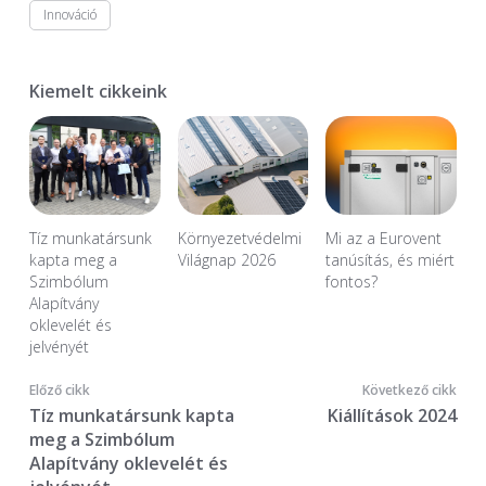
Innováció
Kiemelt cikkeink
Tíz munkatársunk
Környezetvédelmi
Mi az a Eurovent
kapta meg a
Világnap 2026
tanúsítás, és miért
Szimbólum
fontos?
Alapítvány
oklevelét és
jelvényét
Előző cikk
Következő cikk
Tíz munkatársunk kapta
Kiállítások 2024
meg a Szimbólum
Alapítvány oklevelét és