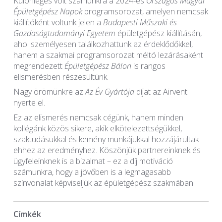
Különleges volt számunkra a 2024-es
Országos Magyar
Épületgépész Napok
programsorozat, amelyen nemcsak
kiállítóként voltunk jelen a
Budapesti Műszaki és
Gazdaságtudományi Egyetem
épületgépész kiállításán,
ahol személyesen találkozhattunk az érdeklődőkkel,
hanem a szakmai programsorozat méltó lezárásaként
megrendezett
Épületgépész Bálon
is rangos
elismerésben részesültünk.
Nagy örömünkre az
Az Év Gyártója
díjat az Airvent
nyerte el.
Ez az elismerés nemcsak cégünk, hanem minden
kollégánk közös sikere, akik elkötelezettségükkel,
szaktudásukkal és kemény munkájukkal hozzájárultak
ehhez az eredményhez. Köszönjük partnereinknek és
ügyfeleinknek is a bizalmat – ez a díj motiváció
számunkra, hogy a jövőben is a legmagasabb
színvonalat képviseljük az épületgépész szakmában.
Címkék