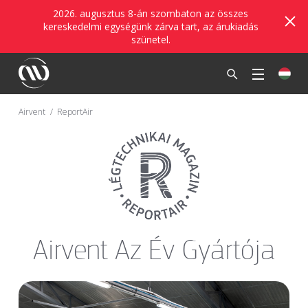
2026. augusztus 8-án szombaton az összes
kereskedelmi egységünk zárva tart, az árukiadás
szünetel.
Airvent
ReportAir
Airvent Az Év Gyártója