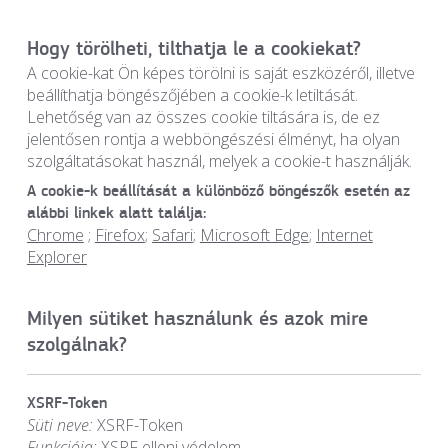
Hogy törölheti, tilthatja le a cookiekat?
A cookie-kat Ön képes törölni is saját eszközéről, illetve
beállíthatja böngészőjében a cookie-k letiltását.
Lehetőség van az összes cookie tiltására is, de ez
jelentősen rontja a webböngészési élményt, ha olyan
szolgáltatásokat használ, melyek a cookie-t használják.
A cookie-k beállítását a különböző böngészők esetén az
alábbi linkek alatt találja:
Chrome
;
Firefox
;
Safari
;
Microsoft Edge
;
Internet
Explorer
Milyen sütiket használunk és azok mire
szolgálnak?
XSRF-Token
Süti neve:
XSRF-Token
Funkciója:
XSRF elleni védelem