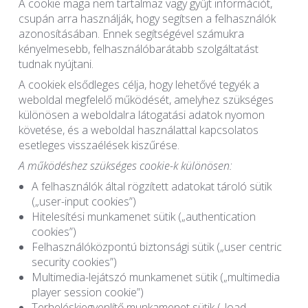
A cookie maga nem tartalmaz vagy gyűjt információt,
csupán arra használják, hogy segítsen a felhasználók
azonosításában. Ennek segítségével számukra
kényelmesebb, felhasználóbarátabb szolgáltatást
tudnak nyújtani.
A cookiek elsődleges célja, hogy lehetővé tegyék a
weboldal megfelelő működését, amelyhez szükséges
különösen a weboldalra látogatási adatok nyomon
követése, és a weboldal használattal kapcsolatos
esetleges visszaélések kiszűrése.
A működéshez szükséges cookie-k különösen:
A felhasználók által rögzített adatokat tároló sütik
(„user-input cookies”)
Hitelesítési munkamenet sütik („authentication
cookies”)
Felhasználóközpontú biztonsági sütik („user centric
security cookies”)
Multimedia-lejátszó munkamenet sütik („multimedia
player session cookie”)
Terheléskiegyenlítő munkamenet sütik („load