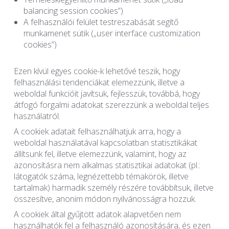
balancing session cookies”)
A felhasználói felület testreszabását segítő
munkamenet sütik („user interface customization
cookies”)
Ezen kívül egyes cookie-k lehetővé teszik, hogy
felhasználási tendenciákat elemezzünk, illetve a
weboldal funkcióit javítsuk, fejlesszük, továbbá, hogy
átfogó forgalmi adatokat szerezzünk a weboldal teljes
használatról.
A cookiek adatait felhasználhatjuk arra, hogy a
weboldal használatával kapcsolatban statisztikákat
állítsunk fel, illetve elemezzünk, valamint, hogy az
azonosításra nem alkalmas statisztikai adatokat (pl.:
látogatók száma, legnézettebb témakörök, illetve
tartalmak) harmadik személy részére továbbítsuk, illetve
összesítve, anonim módon nyilvánosságra hozzuk.
A cookiek által gyűjtött adatok alapvetően nem
használhatók fel a felhasználó azonosítására, és ezen