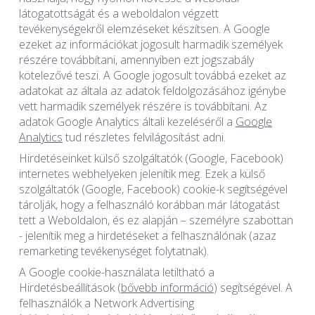
látogatottságát és a weboldalon végzett
tevékenységekről elemzéseket készítsen. A Google
ezeket az információkat jogosult harmadik személyek
részére továbbítani, amennyiben ezt jogszabály
kötelezővé teszi. A Google jogosult továbbá ezeket az
adatokat az általa az adatok feldolgozásához igénybe
vett harmadik személyek részére is továbbítani. Az
adatok Google Analytics általi kezeléséről a
Google
Analytics
tud részletes felvilágosítást adni.
Hirdetéseinket külső szolgáltatók (Google, Facebook)
internetes webhelyeken jelenítik meg. Ezek a külső
szolgáltatók (Google, Facebook) cookie-k segítségével
tárolják, hogy a felhasználó korábban már látogatást
tett a Weboldalon, és ez alapján – személyre szabottan
- jelenítik meg a hirdetéseket a felhasználónak (azaz
remarketing tevékenységet folytatnak).
A Google cookie-használata letiltható a
Hirdetésbeállítások (
bővebb információ
) segítségével. A
felhasználók a Network Advertising