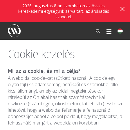
2026. augusztus 8-án szombaton az összes
kereskedelmi egységünk zárva tart, az árukiadás
szünetel.
Cookie kezelés
Mi az a cookie, és mi a célja?
A weboldal cookie-kat (sütiket) használ. A cookie egy
olyan fájl (kis adatcsomag, betűkből és számokból álló
kicsi állomány), amely az oldal megtekintésekor
rátelepül az Ön által használt számítástechnikai
eszközre (számítógép, okostelefon, tablet, stb.). Ez teszi
lehetővé, hogy a weboldal felismerje a felhasználó
böngészőjét abból a célból például, hogy megállapítsa, a
felhasználó már járt a weboldalon korábban.