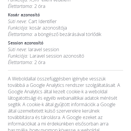
Élettartama:
2 óra
Kosár azonosító
Süti neve:
Cart Identifier
Funkciója:
kosár azonosítója
Élettartama:
a böngésző bezárásával törlődik
Session azonosító
Süti neve:
laravel session
Funkciója:
Laravel session azonosító
Élettartama:
2 óra
A Weboldallal összefüggésben igénybe vesszük
továbbá a Google Analytics rendszer szolgáltatásait. A
Google Analytics által kezelt cookie-k a weboldal
látogatottsági és egyéb webanalitikai adatok mérését
segítik. A cookie-k által gyűjtött információk a Google
által üzemeltetett külső szerverekre kerülnek
továbbításra és tárolásra. A Google ezeket az
információkat a mi érdekünkben elsősorban arra
használja, hogy nyomon kövesse a weboldal