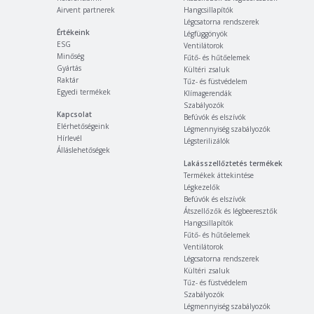
Airvent partnerek
Hangcsillapítók
Légcsatorna rendszerek
Értékeink
Légfüggönyök
ESG
Ventilátorok
Minőség
Fűtő- és hűtőelemek
Gyártás
Kültéri zsaluk
Raktár
Tűz- és füstvédelem
Egyedi termékek
Klímagerendák
Szabályozók
Kapcsolat
Befúvók és elszívók
Elérhetőségeink
Légmennyiség szabályozók
Hírlevél
Légsterilizálók
Álláslehetőségek
Lakásszellőztetés termékek
Termékek áttekintése
Légkezelők
Befúvók és elszívók
Átszellőzők és légbeeresztők
Hangcsillapítók
Fűtő- és hűtőelemek
Ventilátorok
Légcsatorna rendszerek
Kültéri zsaluk
Tűz- és füstvédelem
Szabályozók
Légmennyiség szabályozók