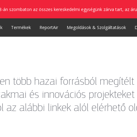
8-án szombaton az összes kereskedelmi egységünk zárva tart, az áru
nk
Termékek
ReportAir
Megoldások & Szolgáltatások
en több hazai forrásból megítélt
zakmai és innovációs projekteket 
az alábbi linkek alól elérhető ol