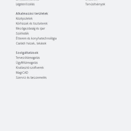
Légsterilizálás
Tanúsítványok
Alkalmazási területek
Középületek
Kórházak és tisztaterek
Mezőgazdaság és ipar
Szállodák
Étterem és konyhatechnológia
Családi házak, lakások
Szolgáltatások
Tervezőtámogatás
Ügyféltámogatás
Kiválasztó szoftverek
MagiCAD
Szerviz és beüzemelés