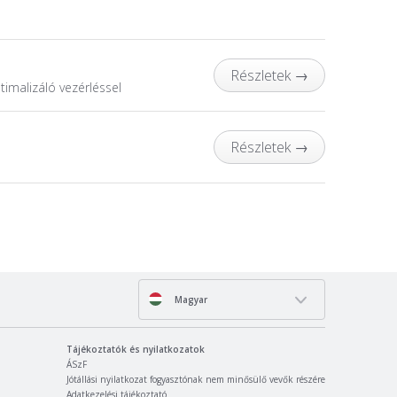
Részletek
→
imalizáló vezérléssel
Részletek
→
Magyar
Tájékoztatók és nyilatkozatok
ÁSzF
Jótállási nyilatkozat fogyasztónak nem minősülő vevők részére
Adatkezelési tájékoztató