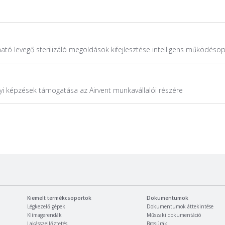
tó levegő sterilizáló megoldások kifejlesztése intelligens működésopt
i képzések támogatása az Airvent munkavállalói részére
Kiemelt termékcsoportok
Dokumentumok
Légkezelő gépek
Dokumentumok áttekintése
Klímagerendák
Műszaki dokumentáció
Lakásszellőztetés
Brosúrák