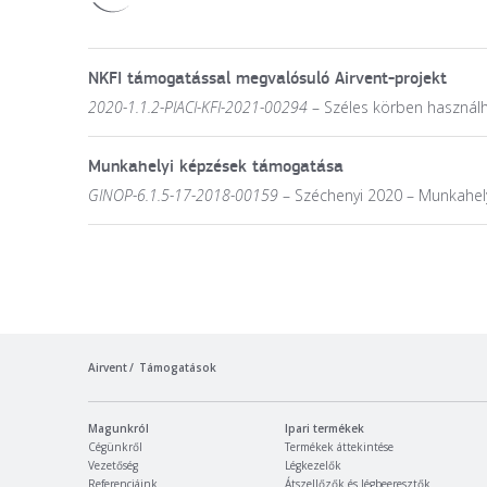
NKFI támogatással megvalósuló Airvent-projekt
2020-1.1.2-PIACI-KFI-2021-00294
– Széles körben használha
Munkahelyi képzések támogatása
GINOP-6.1.5-17-2018-00159
– Széchenyi 2020 – Munkahely
Airvent
Támogatások
Magunkról
Ipari termékek
Cégünkről
Termékek áttekintése
Vezetőség
Légkezelők
Referenciáink
Átszellőzők és légbeeresztők