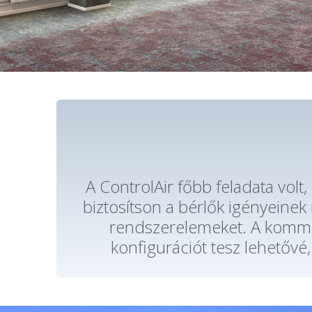
A ControlAir főbb feladata vol
biztosítson a bérlők igényeinek 
rendszerelemeket. A kommu
konfigurációt tesz lehetőv