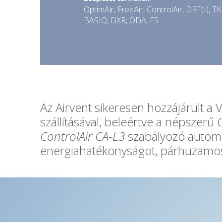
OptimAir, FreeAir, ControlAir, DRT(I), 
BASIQ, DXR, ÖDA, E5
Az Airvent sikeresen hozzájárult a
szállításával, beleértve a népszerű
ControlAir CA-L3
szabályozó automat
energiahatékonyságot, párhuzamosa