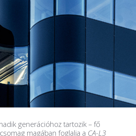
dik generációhoz tartozik – fő
ékcsomag magában foglalja a
CA-L3