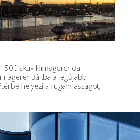
t 1500 aktív klímagerenda
límagerendákba a legújabb
őtérbe helyezi a rugalmasságot,