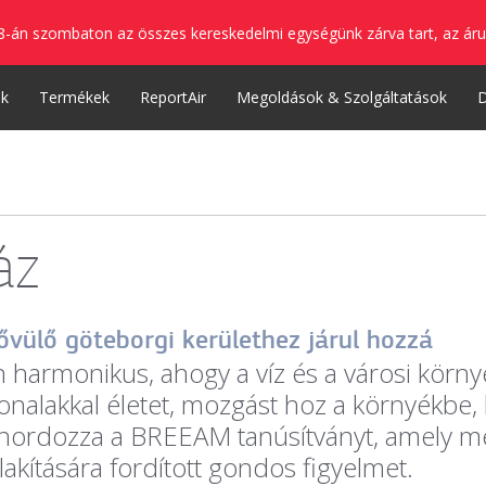
8-án szombaton az összes kereskedelmi egységünk zárva tart, az áru
nk
Termékek
ReportAir
Megoldások & Szolgáltatások
áz
bővülő göteborgi kerülethez járul hozzá
harmonikus, ahogy a víz és a városi környez
alakkal életet, mozgást hoz a környékbe, 
 hordozza a BREEAM tanúsítványt, amely m
kítására fordított gondos figyelmet.