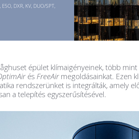
TK, E5O, DXR, KV, DUO/SPT,
 Våghuset épület klímaigényeinek, több min
OptimAir
és
FreeAir
megoldásainkat. Ezen k
ika rendszerünket is integrálták, amely el
n a telepítés egyszerűsítésével.