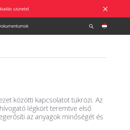
kiadás szünetel.
Dokumentumok
et közötti kapcsolatot tükrözi. Az
hívogató légkört teremtve első
egerősíti az anyagok minőségét és