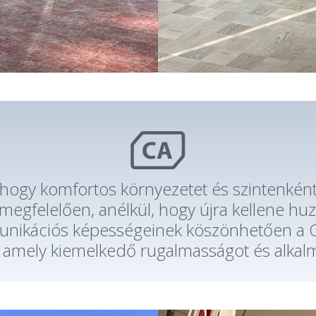
t, hogy komfortos környezetet és szintenkén
megfelelően, anélkül, hogy újra kellene huz
nikációs képességeinek köszönhetően a Co
é, amely kiemelkedő rugalmasságot és alkal