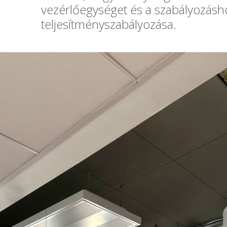
vezérlőegységet és a szabályozásho
teljesítményszabályozása.