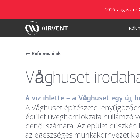
2026. augusztus 
Rólu
←
Referenciáink
Våghuset irodah
A víz ihlette – a Våghuset egy új, 
A Våghuset építészete lenyűgözően 
épület üveghomlokzata hullámzó von
bérlői számára. Az épület büszkén
az egészséges munkakörnyezet kiala