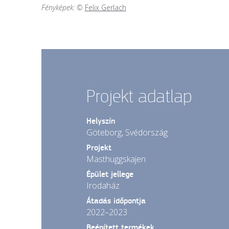
Fényképek: ©
Felix Gerlach
Projekt adatlap
Helyszín
Göteborg, Svédország
Projekt
Masthuggskajen
Épület jellege
Irodaház
Átadás időpontja
2022–2023
Beépített termékek