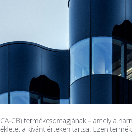
CA-CB) termékcsomagjának – amely a harma
ékletét a kívánt értéken tartsa. Ezen term