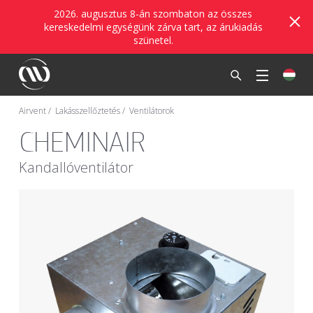
2026. augusztus 8-án szombaton az összes
kereskedelmi egységünk zárva tart, az árukiadás
szünetel.
Airvent
Lakásszellőztetés
Ventilátorok
CHEMINAIR
Kandallóventilátor