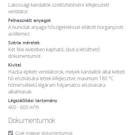
Lakossági kandallók szellőztetésére kifejlesztett
ventilátor.
Felhasznált anyagok
A burkolat anyaga hőszigeteléssel ellátott horganyzott
acéllemez.
Széria méretek
Két féle kivitelben kapható, lásd a letölthető
dokumentumot.
Kivitel
Házba épített ventilátorok, melyek kandallók által keltett
hő elszívására lettek kifejlesztve, maximum 180 °C
hőmérsékletű légáram folyamatos elszívására
alkalmasak.
Légszállítási tartomány
400 - 600 m
³
/h
Dokumentumok
Csak magyar dokumentumok