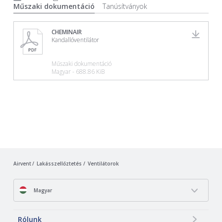
Műszaki dokumentáció
Tanúsítványok
CHEMINAIR
Kandallóventilátor
Műszaki dokumentáció
Magyar - 688.86 KiB
Airvent
Lakásszellőztetés
Ventilátorok
Magyar
Rólunk