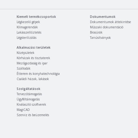
Kiemelt termékcsoportok
Dokumentumok
Légkezelő gépek
Dokumentumok áttekintése
Klímagerendák
Műszaki dokumentáció
Lakásszellőztetés
Brosúrák
Légsterilizálás
Tanúsítványok
Alkalmazási területek
Középületek
Kórházak és tisztaterek
Mezőgazdaság és ipar
Szállodák
Étterem és konyhatechnológia
Családi házak, lakások
Szolgáltatások
Tervezőtámogatás
Ügyféltámogatás
Kiválasztó szoftverek
MagiCAD
Szerviz és beüzemelés