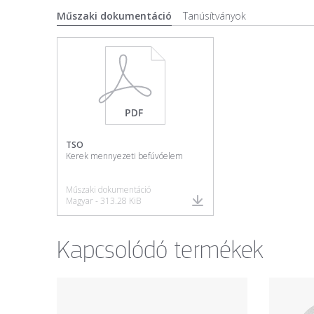
Műszaki dokumentáció
Tanúsítványok
TSO
Kerek mennyezeti befúvóelem
Műszaki dokumentáció
Magyar - 313.28 KiB
Kapcsolódó termékek