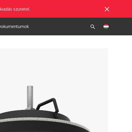
kiadás szünetel.
Dokumentumok