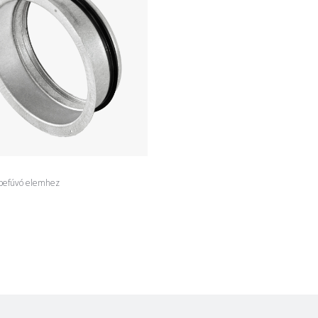
O
befúvó elemhez