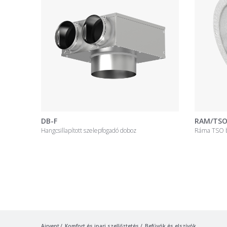
DB-F
RAM/TS
Hangcsillapított szelepfogadó doboz
Ráma TSO 
Airvent
Komfort és ipari szellőztetés
Befúvók és elszívók