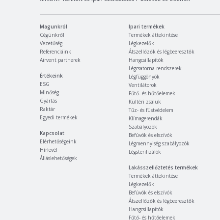
Magunkról
Ipari termékek
Cégünkről
Termékek áttekintése
Vezetőség
Légkezelők
Referenciáink
Átszellőzők és légbeeresztők
Airvent partnerek
Hangcsillapítók
Légcsatorna rendszerek
Értékeink
Légfüggönyök
ESG
Ventilátorok
Minőség
Fűtő- és hűtőelemek
Gyártás
Kültéri zsaluk
Raktár
Tűz- és füstvédelem
Egyedi termékek
Klímagerendák
Szabályozók
Kapcsolat
Befúvók és elszívók
Elérhetőségeink
Légmennyiség szabályozók
Hírlevél
Légsterilizálók
Álláslehetőségek
Lakásszellőztetés termékek
Termékek áttekintése
Légkezelők
Befúvók és elszívók
Átszellőzők és légbeeresztők
Hangcsillapítók
Fűtő- és hűtőelemek