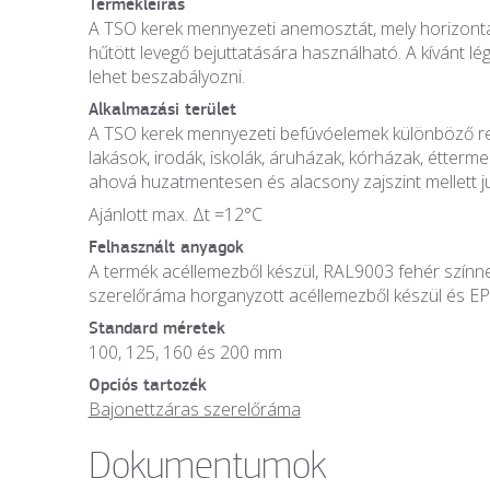
Termékleírás
A TSO kerek mennyezeti anemosztát, mely horizontáli
hűtött levegő bejuttatására használható. A kívánt lé
lehet beszabályozni.
Alkalmazási terület
A TSO kerek mennyezeti befúvóelemek különböző ren
lakások, irodák, iskolák, áruházak, kórházak, étterme
ahová huzatmentesen és alacsony zajszint mellett jut
Ajánlott max. Δt =12°C
Felhasznált anyagok
A termék acéllemezből készül, RAL9003 fehér színne
szerelőráma horganyzott acéllemezből készül és EP
Standard méretek
100, 125, 160 és 200 mm
Opciós tartozék
Bajonettzáras szerelőráma
Dokumentumok