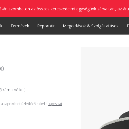
8-án szombaton az összes kereskedelmi egységünk zárva tart, az áru
nk
Termékek
ReportAir
Megoldások & Szolgáltatások
00
ő ráma nélkül)
a kapcsolatot üzletkötőinkkel a
kapcsolat