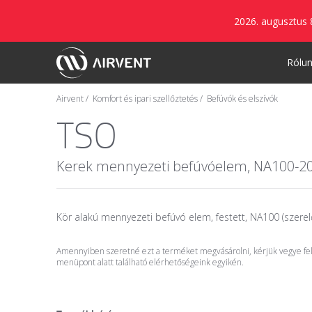
2026. augusztus 
Rólu
Airvent
Komfort és ipari szellőztetés
Befúvók és elszívók
TSO
Kerek mennyezeti befúvóelem, NA100-2
Kör alakú mennyezeti befúvó elem, festett, NA100 (szerel
Amennyiben szeretné ezt a terméket megvásárolni, kérjük vegye fel 
menüpont alatt található elérhetőségeink egyikén.