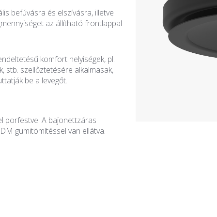
s befúvásra és elszívásra, illetve
gmennyiséget az állítható frontlappal
deltetésű komfort helyiségek, pl.
k, stb. szellőztetésére alkalmasak,
tatják be a levegőt.
l porfestve. A bajonettzáras
DM gumitömítéssel van ellátva.