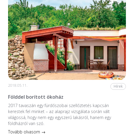
2018.05.11.
Hírek
Földdel borított ökoház
2017 tavaszán egy fürdőszobai szellőztetés kapcsán
kerestek fel minket – az alaprajz vizsgálata során vált
világossá, hogy nem egy egyszerű lakásról, hanem egy
földházról van szó.
Tovább olvasom →