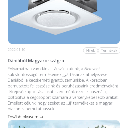
2022.01.10.
Hírek
Termékek
Dániából Magyarországra
Folyamatban van dániai társvállalatunk, a
Netavent
kulcsfontosságú termékeinek gyártásának áthelyezése
Dániából a kecskeméti gyártóüzemünkbe. A korábban
bemutatott fejlesztéseink és beruházásaink eredményeként
létrejövő kapacitásainkat szeretnénk ezzel kihasználni,
biztosítva a cégcsoport számára a versenyképesebb árakat.
Emellett célunk, hogy ezeket az „új” termékeket a magyar
piacon is bemutathassuk.
Tovább olvasom →