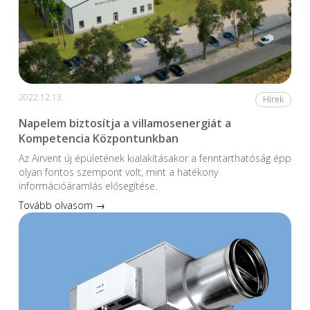
2022.12.13.
Hírek
Napelem biztosítja a villamosenergiát a
Kompetencia Központunkban
Az Airvent új épületének kialakításakor a fenntarthatóság épp
olyan fontos szempont volt, mint a hatékony
információáramlás elősegítése.
Tovább olvasom →