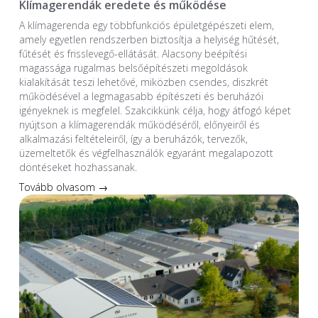
Klímagerendák eredete és működése
A klímagerenda egy többfunkciós épületgépészeti elem,
amely egyetlen rendszerben biztosítja a helyiség hűtését,
fűtését és frisslevegő-ellátását. Alacsony beépítési
magassága rugalmas belsőépítészeti megoldások
kialakítását teszi lehetővé, miközben csendes, diszkrét
működésével a legmagasabb építészeti és beruházói
igényeknek is megfelel. Szakcikkünk célja, hogy átfogó képet
nyújtson a klímagerendák működéséről, előnyeiről és
alkalmazási feltételeiről, így a beruházók, tervezők,
üzemeltetők és végfelhasználók egyaránt megalapozott
döntéseket hozhassanak.
Tovább olvasom →