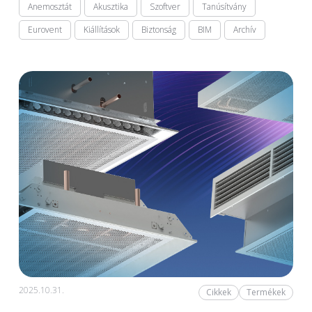
Anemosztát
Akusztika
Szoftver
Tanúsítvány
Eurovent
Kiállítások
Biztonság
BIM
Archív
2025.10.31.
Cikkek
Termékek