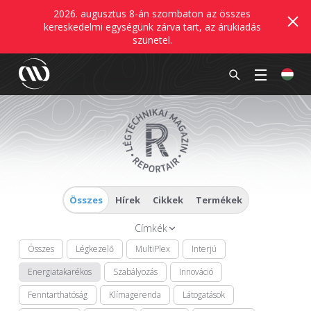
2026. augusztus 8-án szombaton az összes
kereskedelmi egységünk zárva tart, az árukiadás
szünetel.
Összes
Hírek
Cikkek
Termékek
Címkék
Összes
Légkezelő
MultiPlex
Interjú
Energiatakarékos
Szabályozás
Innováció
Fenntarthatóság
Klímagerenda
Látogatások