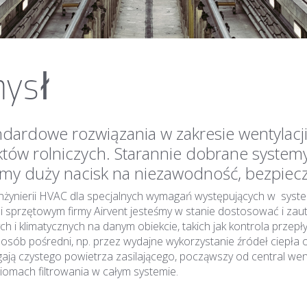
mysł
rdowe rozwiązania w zakresie wentylacji i 
tów rolniczych. Starannie dobrane systemy
emy duży nacisk na niezawodność, bezpiec
ynierii HVAC dla specjalnych wymagań występujących w systemac
rzętowym firmy Airvent jesteśmy w stanie dostosować i zaut
 i klimatycznych na danym obiekcie, takich jak kontrola przepływ
osób pośredni, np. przez wydajne wykorzystanie źródeł ciepł
ają czystego powietrza zasilającego, począwszy od central went
ziomach filtrowania w całym systemie.