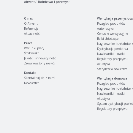
Airvent
Rolnictwo i przemysł
O nas
Wentylacja przemysłow
O Airvent
Przegląd produktów
Referencje
Automatyka
Aktualności
Centrale wentylacyjne
Belki chłodzące
Praca
Nagrzewnice i chłodnice 
Warunki pracy
Dystrybucja powietrza
Środowisko
Nawiewniki i kratki
Jakość i innowacyjność
Regulatory przepływu
Zrównoważony rozwój
Akustyka
Sterylizacja powietrza
Kontakt
Skontaktuj się z nami
Wentylacja domowa
Newsletter
Przegląd produktów
Nagrzewnice i chłodnice 
Nawiewniki i kratki
Akustyka
System dystrybucji powie
Regulatory przepływu