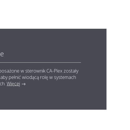
ne
yposażone w sterownik CA-Plex zostały
 aby pełnić wiodącą rolę w systemach
ych.
Więcej
→