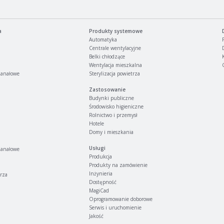
a
Produkty systemowe
Automatyka
Centrale wentylacyjne
Belki chłodzące
Wentylacja mieszkalna
kanałowe
Sterylizacja powietrza
Zastosowanie
Budynki publiczne
Środowisko higieniczne
Rolnictwo i przemysł
Hotele
Domy i mieszkania
Usługi
kanałowe
Produkcja
Produkty na zamówienie
Inżynieria
trza
Dostępność
MagiCad
Oprogramowanie doborowe
Serwis i uruchomienie
Jakość