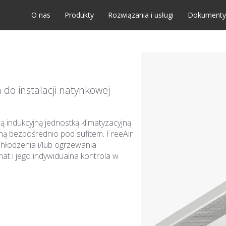
O nas
Produkty
Rozwiązania i usługi
Dokumenty
do instalacji natynkowej
 indukcyjną jednostką klimatyzacyjną
 bezpośrednio pod sufitem. FreeAir
chłodzenia i/lub ogrzewania
t i jego indywidualna kontrola w