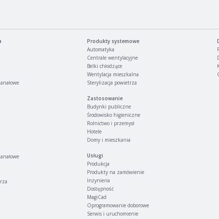
a
Produkty systemowe
Automatyka
Centrale wentylacyjne
Belki chłodzące
Wentylacja mieszkalna
kanałowe
Sterylizacja powietrza
Zastosowanie
Budynki publiczne
Środowisko higieniczne
Rolnictwo i przemysł
Hotele
Domy i mieszkania
Usługi
kanałowe
Produkcja
Produkty na zamówienie
Inżynieria
trza
Dostępność
MagiCad
Oprogramowanie doborowe
Serwis i uruchomienie