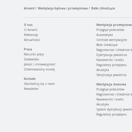
Airvent
Wentylacja bytowa i przemysłowa
Belki chłodzące
O nas
Wentylacja przemysłow
O Airvent
Przegląd produktów
Referencje
Automatyka
Aktualności
Centrale wentylacyjne
Belki chłodzące
Praca
Nagrzewnice i chłodnice 
Warunki pracy
Dystrybucja powietrza
Środowisko
Nawiewniki i kratki
Jakość i innowacyjność
Regulatory przepływu
Zrównoważony rozwój
Akustyka
Sterylizacja powietrza
Kontakt
Skontaktuj się z nami
Wentylacja domowa
Newsletter
Przegląd produktów
Nagrzewnice i chłodnice 
Nawiewniki i kratki
Akustyka
System dystrybucji powie
Regulatory przepływu