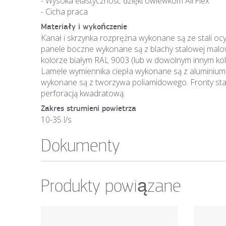
- Wysoka elastyczność dzięki owiewkom AirFlex
- Cicha praca
Materiały i wykończenie
Kanał i skrzynka rozprężna wykonane są ze stali oc
panele boczne wykonane są z blachy stalowej ma
kolorze białym RAL 9003 (lub w dowolnym innym kol
Lamele wymiennika ciepła wykonane są z aluminium a 
wykonane są z tworzywa poliamidowego. Fronty s
perforacją kwadratową.
Zakres strumieni powietrza
10-35 l/s
Dokumenty
Produkty powiązane