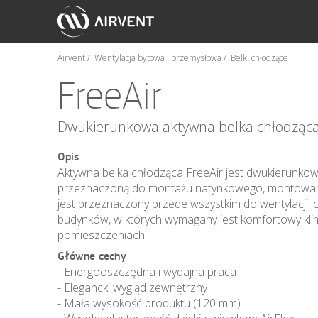
Airvent
Wentylacja bytowa i przemysłowa
Belki chłodzące
FreeAir
Dwukierunkowa aktywna belka chłodząca 
Opis
Aktywna belka chłodząca FreeAir jest dwukierunkową
przeznaczoną do montażu natynkowego, montowaną
jest przeznaczony przede wszystkim do wentylacji, 
budynków, w których wymagany jest komfortowy klima
pomieszczeniach.
Główne cechy
- Energooszczędna i wydajna praca
- Elegancki wygląd zewnętrzny
- Mała wysokość produktu (120 mm)