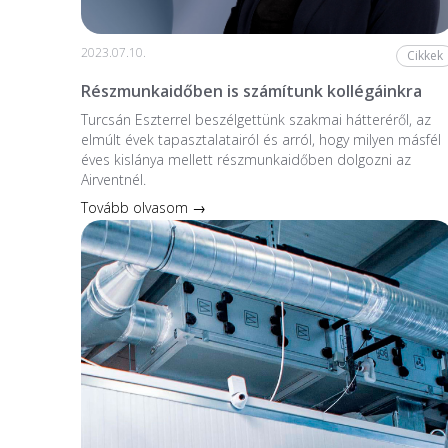
2023.07.10.
Cikkek
Részmunkaidőben is számítunk kollégáinkra
Turcsán Eszterrel beszélgettünk szakmai hátteréről, az
elmúlt évek tapasztalatairól és arról, hogy milyen másfél
éves kislánya mellett részmunkaidőben dolgozni az
Airventnél.
Tovább olvasom →