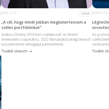
2022.12.10.
2022.01.03.
Cikkek
„A cél, hogy minél jobban megismertessem a
Légtechn
széles portfóliónkat”
orvoste
Grábics Dimitrij 2019-ben csatlakozott az Airvent
Az új orvo
értékesítési csapatához, 2022 februárjától pedig tervezői
szellőzteté
konzulensként támogatja partnereinket.
rendszerel
Tovább olvasom →
Tovább o