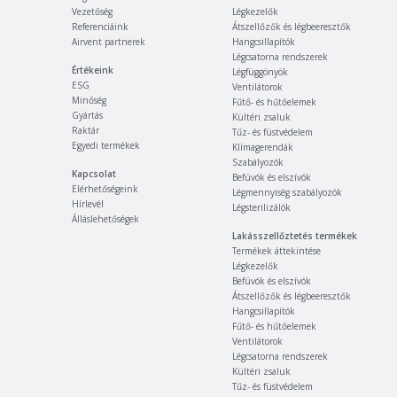
Vezetőség
Légkezelők
Referenciáink
Átszellőzők és légbeeresztők
Airvent partnerek
Hangcsillapítók
Légcsatorna rendszerek
Értékeink
Légfüggönyök
ESG
Ventilátorok
Minőség
Fűtő- és hűtőelemek
Gyártás
Kültéri zsaluk
Raktár
Tűz- és füstvédelem
Egyedi termékek
Klímagerendák
Szabályozók
Kapcsolat
Befúvók és elszívók
Elérhetőségeink
Légmennyiség szabályozók
Hírlevél
Légsterilizálók
Álláslehetőségek
Lakásszellőztetés termékek
Termékek áttekintése
Légkezelők
Befúvók és elszívók
Átszellőzők és légbeeresztők
Hangcsillapítók
Fűtő- és hűtőelemek
Ventilátorok
Légcsatorna rendszerek
Kültéri zsaluk
Tűz- és füstvédelem