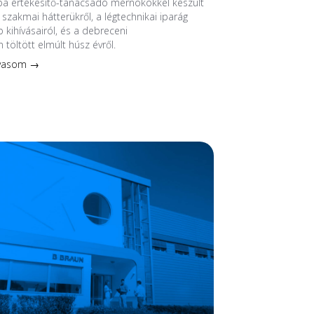
ba értékesítő-tanácsadó mérnökökkel készült
 szakmai hátterükről, a légtechnikai iparág
 kihívásairól, és a debreceni
 töltött elmúlt húsz évről.
lvasom →