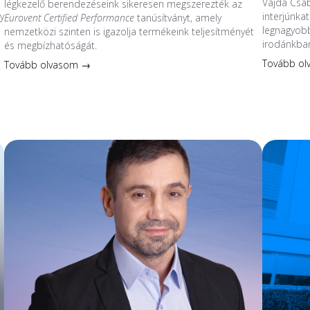
Vajda Csa
légkezelő berendezéseink sikeresen megszerezték az
y
interjúnkat
Eurovent Certified Performance
tanúsítványt, amely
legnagyobb
nemzetközi szinten is igazolja termékeink teljesítményét
irodánkban
és megbízhatóságát.
s
Tovább o
Tovább olvasom →