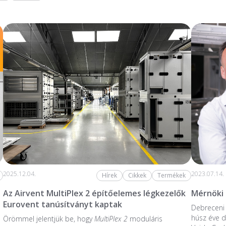
2025.12.04.
2023.07.14.
Hírek
Cikkek
Termékek
Az Airvent MultiPlex 2 építőelemes légkezelők
Mérnöki
Eurovent tanúsítványt kaptak
Debreceni 
húsz éve do
Örömmel jelentjük be, hogy
MultiPlex 2
moduláris