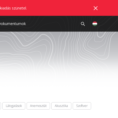
kiadás szünetel.
Dokumentumok
Látogatások
Anemosztát
Akusztika
Szoftver