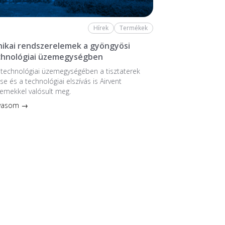
Hírek
Termékek
ikai rendszerelemek a gyöngyösi
chnológiai üzemegységben
stechnológiai üzem­egységében a tiszta­terek
se és a technológiai elszívás is Airvent
emekkel valósult meg.
lvasom →