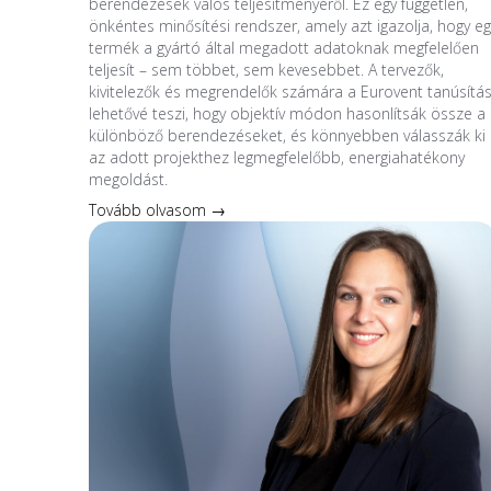
berendezések valós teljesítményéről. Ez egy független,
önkéntes minősítési rendszer, amely azt igazolja, hogy eg
termék a gyártó által megadott adatoknak megfelelően
teljesít – sem többet, sem kevesebbet. A tervezők,
kivitelezők és megrendelők számára a Eurovent tanúsítá
lehetővé teszi, hogy objektív módon hasonlítsák össze a
különböző berendezéseket, és könnyebben válasszák ki
az adott projekthez legmegfelelőbb, energiahatékony
megoldást.
Tovább olvasom →