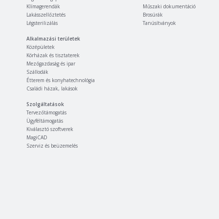
Klímagerendák
Műszaki dokumentáció
Lakásszellőztetés
Brosúrák
Légsterilizálás
Tanúsítványok
Alkalmazási területek
Középületek
Kórházak és tisztaterek
Mezőgazdaság és ipar
Szállodák
Étterem és konyhatechnológia
Családi házak, lakások
Szolgáltatások
Tervezőtámogatás
Ügyféltámogatás
Kiválasztó szoftverek
MagiCAD
Szerviz és beüzemelés