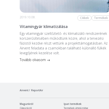
2019.10.08.
Cikkek
Termékek
Vitamingyár klimatizálása
Egy vitamingyár szellőztető- és klimatizáló rendszerének
korszerűsítésében működtünk közre, ahol a tervezési
fázistól kezdve részt vettünk a projekttámogatásban. Az
Airvent feladata a csarnokban található különálló fülkék
levegőjének kezelése volt.
Tovább olvasom →
Airvent
ReportAir
Magunkról
Ipari termékek
Cégünkről
Termékek áttekintése