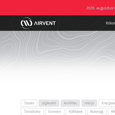
2026. augusztus 
Rólu
Összes
Légkezelő
MultiPlex
Interjú
Energiat
Tanúsítvány
Eurovent
Kiállítások
Biztonság
BI