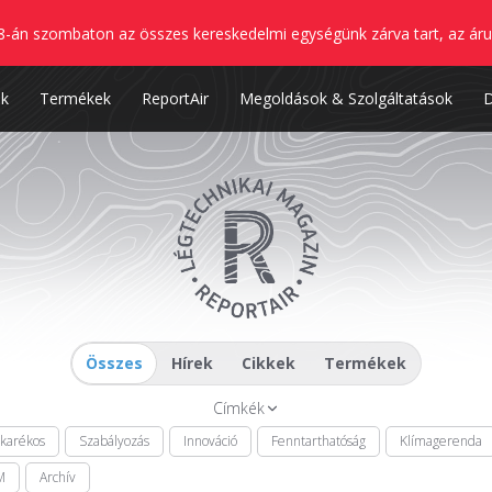
8-án szombaton az összes kereskedelmi egységünk zárva tart, az áru
nk
Termékek
ReportAir
Megoldások & Szolgáltatások
Összes
Hírek
Cikkek
Termékek
Címkék
akarékos
Szabályozás
Innováció
Fenntarthatóság
Klímagerenda
M
Archív