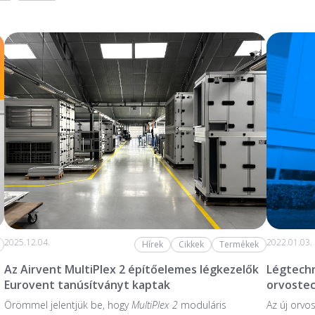
2025.12.04.
2022.01.03.
Hírek
Cikkek
Termékek
Az Airvent MultiPlex 2 építőelemes légkezelők
Légtechn
Eurovent tanúsítványt kaptak
orvoste
Örömmel jelentjük be, hogy
MultiPlex 2
moduláris
Az új orvo