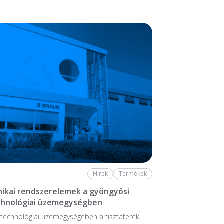
Hírek
Termékek
ikai rendszerelemek a gyöngyösi
chnológiai üzemegységben
stechnológiai üzem­egységében a tiszta­terek