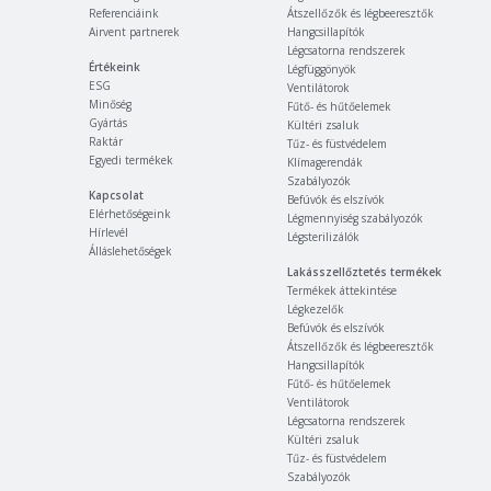
Referenciáink
Átszellőzők és légbeeresztők
Airvent partnerek
Hangcsillapítók
Légcsatorna rendszerek
Értékeink
Légfüggönyök
ESG
Ventilátorok
Minőség
Fűtő- és hűtőelemek
Gyártás
Kültéri zsaluk
Raktár
Tűz- és füstvédelem
Egyedi termékek
Klímagerendák
Szabályozók
Kapcsolat
Befúvók és elszívók
Elérhetőségeink
Légmennyiség szabályozók
Hírlevél
Légsterilizálók
Álláslehetőségek
Lakásszellőztetés termékek
Termékek áttekintése
Légkezelők
Befúvók és elszívók
Átszellőzők és légbeeresztők
Hangcsillapítók
Fűtő- és hűtőelemek
Ventilátorok
Légcsatorna rendszerek
Kültéri zsaluk
Tűz- és füstvédelem
Szabályozók