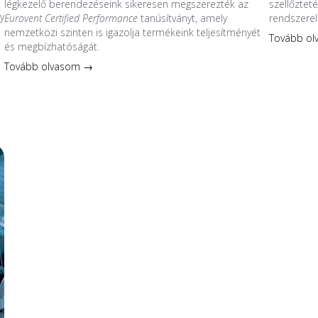
légkezelő berendezéseink sikeresen megszerezték az
szellőzteté
y
Eurovent Certified Performance
tanúsítványt, amely
rendszerel
nemzetközi szinten is igazolja termékeink teljesítményét
Tovább o
és megbízhatóságát.
s
Tovább olvasom →