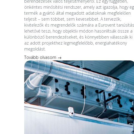
berendezések valós teljesítményéről. Ez egy független,
önkéntes minősítési rendszer, amely azt igazolja, hogy eg
termék a gyártó által megadott adatoknak megfelelően
teljesít – sem többet, sem kevesebbet. A tervezők,
kivitelezők és megrendelők számára a Eurovent tanúsítá
lehetővé teszi, hogy objektív módon hasonlítsák össze a
különböző berendezéseket, és könnyebben válasszák ki
az adott projekthez legmegfelelőbb, energiahatékony
megoldást.
Tovább olvasom →