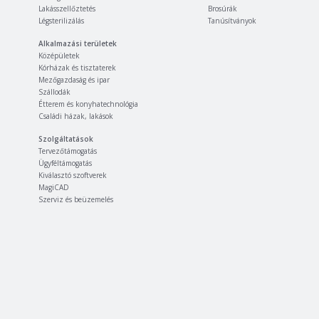
Lakásszellőztetés
Brosúrák
Légsterilizálás
Tanúsítványok
Alkalmazási területek
Középületek
Kórházak és tisztaterek
Mezőgazdaság és ipar
Szállodák
Étterem és konyhatechnológia
Családi házak, lakások
Szolgáltatások
Tervezőtámogatás
Ügyféltámogatás
Kiválasztó szoftverek
MagiCAD
Szerviz és beüzemelés