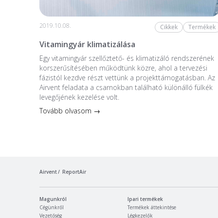
2019.10.08.
Cikkek
Termékek
Vitamingyár klimatizálása
Egy vitamingyár szellőztető- és klimatizáló rendszerének
korszerűsítésében működtünk közre, ahol a tervezési
fázistól kezdve részt vettünk a projekttámogatásban. Az
Airvent feladata a csarnokban található különálló fülkék
levegőjének kezelése volt.
Tovább olvasom →
Airvent
ReportAir
Magunkról
Ipari termékek
Cégünkről
Termékek áttekintése
Vezetőség
Légkezelők