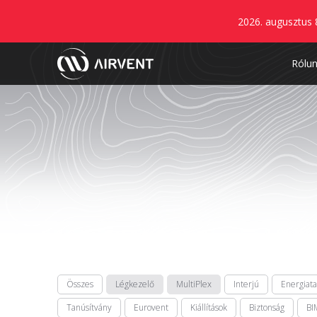
2026. augusztus 
Rólu
Összes
Légkezelő
MultiPlex
Interjú
Energiat
Tanúsítvány
Eurovent
Kiállítások
Biztonság
BI