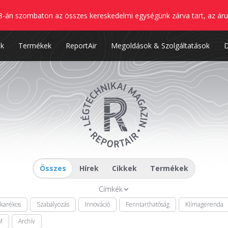
8-án szombaton az összes kereskedelmi egységünk zárva tart, az áru
nk
Termékek
ReportAir
Megoldások & Szolgáltatások
Összes
Hírek
Cikkek
Termékek
Címkék
akarékos
Szabályozás
Innováció
Fenntarthatóság
Klímagerenda
M
Archív