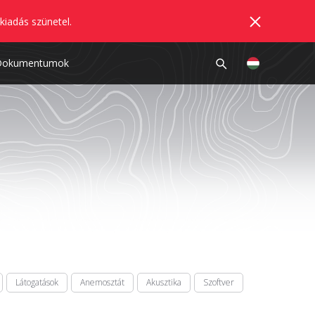
kiadás szünetel.
Dokumentumok
Látogatások
Anemosztát
Akusztika
Szoftver