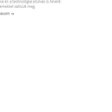
se és a technológiai elszívás is Airvent
emekkel valósult meg.
lvasom →