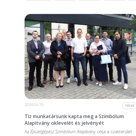
2026.06.19.
Hírek
Tíz munkatársunk kapta meg a Szimbólum
Alapítvány oklevelét és jelvényét
Az
Épületgépész Szimbólum Alapítvány
célja a szakterület