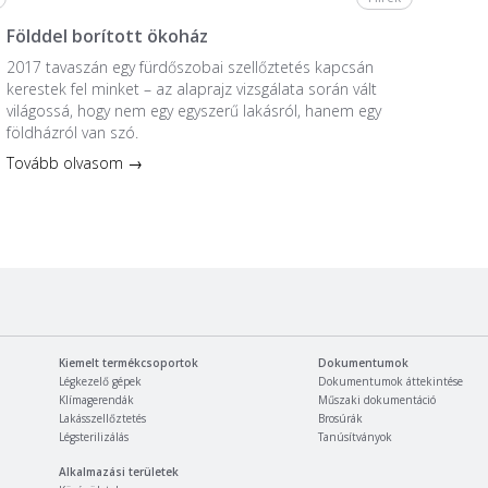
Földdel borított ökoház
2017 tavaszán egy fürdőszobai szellőztetés kapcsán
kerestek fel minket – az alaprajz vizsgálata során vált
világossá, hogy nem egy egyszerű lakásról, hanem egy
földházról van szó.
Tovább olvasom →
Kiemelt termékcsoportok
Dokumentumok
Légkezelő gépek
Dokumentumok áttekintése
Klímagerendák
Műszaki dokumentáció
Lakásszellőztetés
Brosúrák
Légsterilizálás
Tanúsítványok
Alkalmazási területek