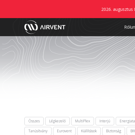
2026. augusztus 
Rólu
Összes
Légkezelő
MultiPlex
Interjú
Energiat
Tanúsítvány
Eurovent
Kiállítások
Biztonság
BI