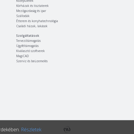
Középületek
Kórházak és tisztaterek
Mezőgazdaság és ipar
Szállodák
Étterem és konyhatechnológia
Családi házak, lakások
Szolgáltatások
Tervezőtámogatás
Ügyféltámogatás
Kiválasztó szoftverek
MagiCAD
Szerviz és beüzemelés
érdekében.
Részletek