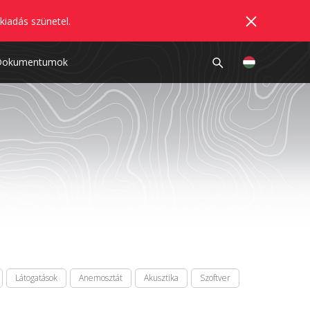
kiadás szünetel.
Dokumentumok
Látogatások
Anemosztát
Akusztika
Szoftver