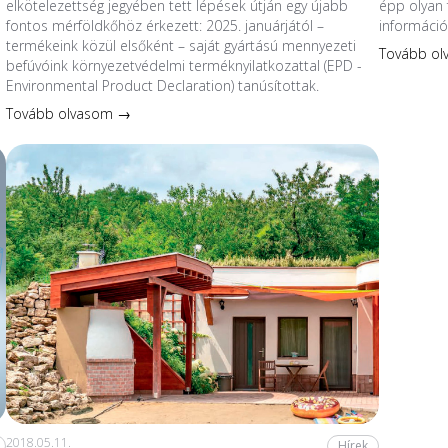
elkötelezettség jegyében tett lépések útján egy újabb
épp olyan 
fontos mérföldkőhöz érkezett: 2025. januárjától –
információ
termékeink közül elsőként – saját gyártású mennyezeti
Tovább o
befúvóink környezetvédelmi terméknyilatkozattal (EPD -
Environmental Product Declaration) tanúsítottak.
Tovább olvasom →
2018.05.11.
Hírek