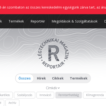
8-án szombaton az összes kereskedelmi egységünk zárva tart, az áru
nk
Termékek
ReportAir
Megoldások & Szolgáltatások
Összes
Hírek
Cikkek
Termékek
Címkék
akarékos
Szabályozás
Innováció
Fenntarthatóság
Klímagerenda
M
Archív