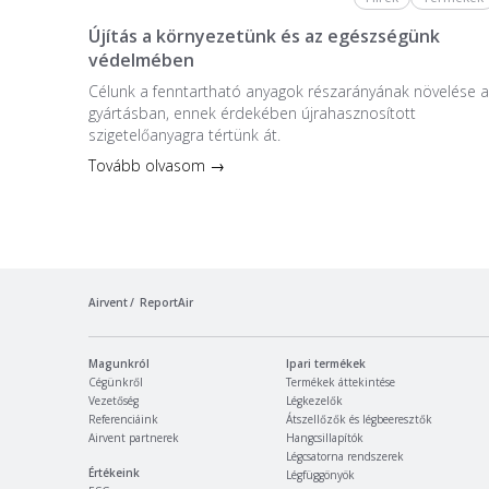
Újítás a környezetünk és az egészségünk
védelmében
Célunk a fenntartható anyagok részarányának növelése a
gyártásban, ennek érdekében újrahasznosított
szigetelőanyagra tértünk át.
Tovább olvasom →
Airvent
ReportAir
Magunkról
Ipari termékek
Cégünkről
Termékek áttekintése
Vezetőség
Légkezelők
Referenciáink
Átszellőzők és légbeeresztők
Airvent partnerek
Hangcsillapítók
Légcsatorna rendszerek
Értékeink
Légfüggönyök