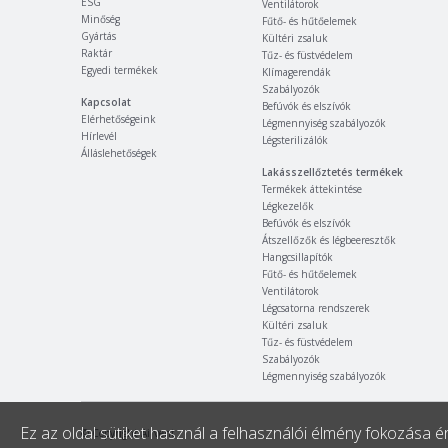
ESG
Ventilátorok
Minőség
Fűtő- és hűtőelemek
Gyártás
Kültéri zsaluk
Raktár
Tűz- és füstvédelem
Egyedi termékek
Klímagerendák
Szabályozók
Kapcsolat
Befúvók és elszívók
Elérhetőségeink
Légmennyiség szabályozók
Hírlevél
Légsterilizálók
Álláslehetőségek
Lakásszellőztetés termékek
Termékek áttekintése
Légkezelők
Befúvók és elszívók
Átszellőzők és légbeeresztők
Hangcsillapítók
Fűtő- és hűtőelemek
Ventilátorok
Légcsatorna rendszerek
Kültéri zsaluk
Tűz- és füstvédelem
Szabályozók
Légmennyiség szabályozók
Ez az oldal sütiket használ a felhasználói élmény fokozása 
© Copyright Airvent