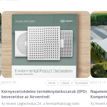
2025.01.09.
2022.12.13.
Hírek
Cikkek
Termékek
Környezetvédelmi terméknyilatkozatok (EPD)
Napelem 
bevezetése az Airventnél
Kompete
Az Airvent Légtechnikai Zrt. a fenntarthatóság iránti
Az Airvent