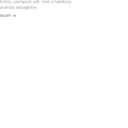
fontos szempont volt, mint a hatékony
áramlás elősegítése.
lvasom →