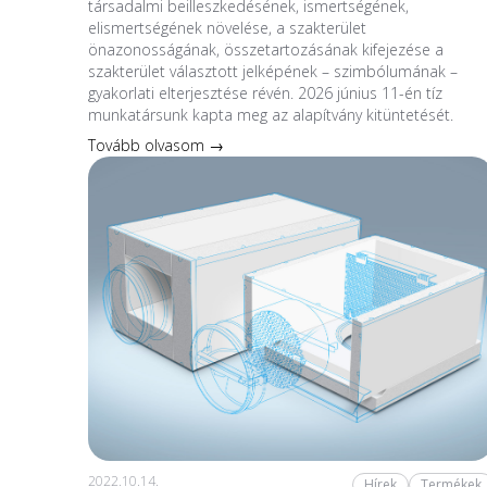
társadalmi beilleszkedésének, ismertségének,
elismertségének növelése, a szakterület
önazonosságának, összetartozásának kifejezése a
szakterület választott jelképének – szimbólumának –
gyakorlati elterjesztése révén. 2026 június 11-én tíz
munkatársunk kapta meg az alapítvány kitüntetését.
Tovább olvasom →
2022.10.14.
Hírek
Termékek