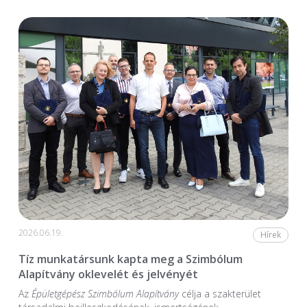
2026.06.19.
Hírek
Tíz munkatársunk kapta meg a Szimbólum
Alapítvány oklevelét és jelvényét
Az
Épületgépész Szimbólum Alapítvány
célja a szakterület