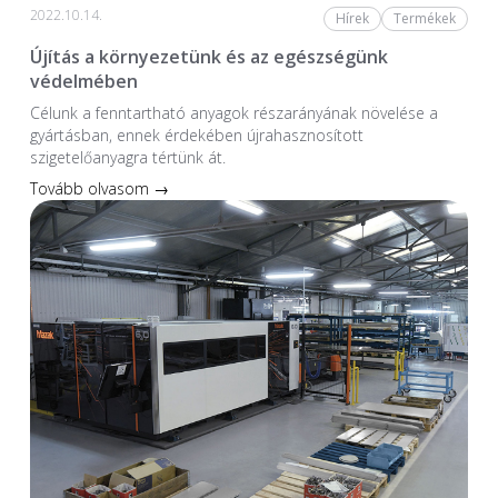
2022.10.14.
Hírek
Termékek
Újítás a környezetünk és az egészségünk
védelmében
Célunk a fenntartható anyagok részarányának növelése a
gyártásban, ennek érdekében újrahasznosított
szigetelőanyagra tértünk át.
Tovább olvasom →