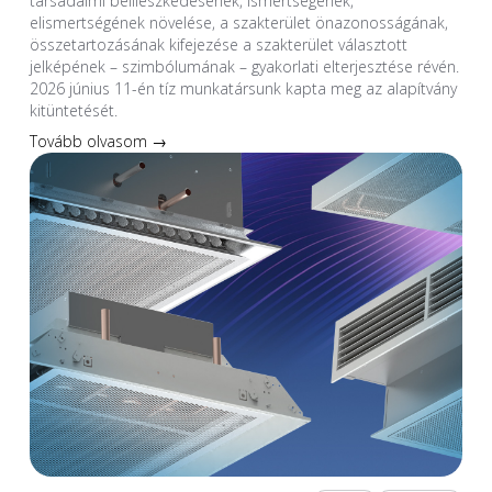
társadalmi beilleszkedésének, ismertségének,
elismertségének növelése, a szakterület önazonosságának,
összetartozásának kifejezése a szakterület választott
jelképének – szimbólumának – gyakorlati elterjesztése révén.
2026 június 11-én tíz munkatársunk kapta meg az alapítvány
kitüntetését.
Tovább olvasom →