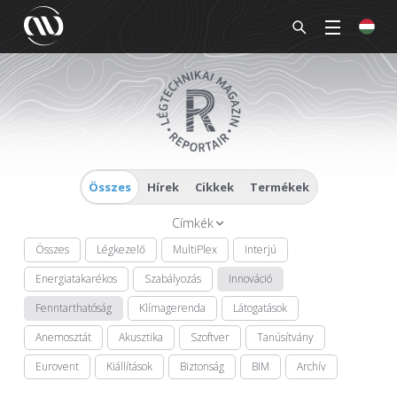
Összes
Hírek
Cikkek
Termékek
Címkék
Összes
Légkezelő
MultiPlex
Interjú
Energiatakarékos
Szabályozás
Innováció
Fenntarthatóság
Klímagerenda
Látogatások
Anemosztát
Akusztika
Szoftver
Tanúsítvány
Eurovent
Kiállítások
Biztonság
BIM
Archív