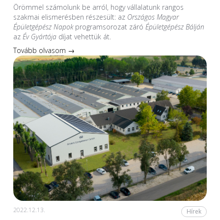
Örömmel számolunk be arról, hogy vállalatunk rangos
szakmai elismerésben részesült: az
Országos Magyar
Épületgépész Napok
programsorozat záró
Épületgépész Bálján
az
Év Gyártója
díjat vehettük át.
Tovább olvasom →
2022.12.13.
Hírek