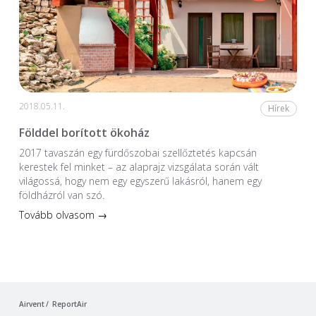
2018.05.11.
Hírek
Földdel borított ökoház
2017 tavaszán egy fürdőszobai szellőztetés kapcsán
kerestek fel minket – az alaprajz vizsgálata során vált
világossá, hogy nem egy egyszerű lakásról, hanem egy
földházról van szó.
Tovább olvasom →
Airvent
ReportAir