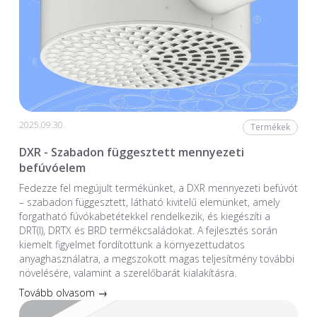
2025.09.30.
Termékek
DXR - Szabadon függesztett mennyezeti
befúvóelem
Fedezze fel megújult termékünket, a DXR mennyezeti befúvót
– szabadon függesztett, látható kivitelű elemünket, amely
forgatható fúvókabetétekkel rendelkezik, és kiegészíti a
DRT(I), DRTX és BRD termékcsaládokat. A fejlesztés során
kiemelt figyelmet fordítottunk a környezettudatos
anyaghasználatra, a megszokott magas teljesítmény további
növelésére, valamint a szerelőbarát kialakításra.
Tovább olvasom →