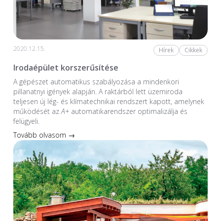
2020.12.15.
Hírek
Cikkek
Irodaépület korszerűsítése
A gépészet automatikus szabályozása a mindenkori
pillanatnyi igények alapján. A raktárból lett üzemiroda
teljesen új lég- és klímatechnikai rendszert kapott, amelynek
működését az
A+
automatikarendszer optimalizálja és
felügyeli.
Tovább olvasom →