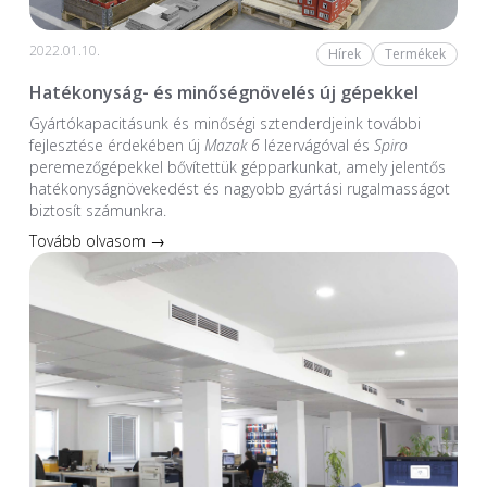
2022.01.10.
Hírek
Termékek
Hatékonyság- és minőségnövelés új gépekkel
Gyártókapacitásunk és minőségi sztenderdjeink további
fejlesztése érdekében új
Mazak 6
lézervágóval és
Spiro
peremezőgépekkel bővítettük gépparkunkat, amely jelentős
hatékonyságnövekedést és nagyobb gyártási rugalmasságot
biztosít számunkra.
Tovább olvasom →