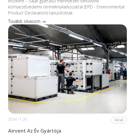
elsőként – saját gyártású mennyezeti befúvóink
környezetvédelmi terméknyilatkozattal (EPD - Environmental
Product Declaration) tanúsítottak.
Tovább olvasom →
2024.11.29.
Hírek
Airvent Az Év Gyártója