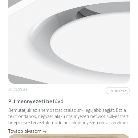
2025.05.23.
Termékek
PLI mennyezeti befúvó
Bemutatjuk az anemosztát családunk legújabb tagját. Ezt a
teli frontlapos, négyzet alakú mennyezeti befúvót süllyesztett
beépítésre terveztük moduláris álmennyezeti rendszerekhez.
Tovább olvasom →