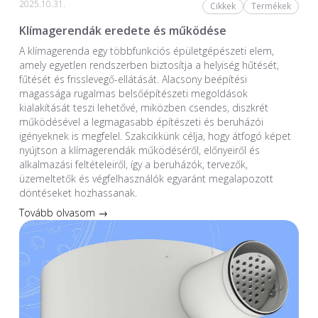
2025.10.31.
Cikkek
Termékek
Klímagerendák eredete és működése
A klímagerenda egy többfunkciós épületgépészeti elem,
amely egyetlen rendszerben biztosítja a helyiség hűtését,
fűtését és frisslevegő-ellátását. Alacsony beépítési
magassága rugalmas belsőépítészeti megoldások
kialakítását teszi lehetővé, miközben csendes, diszkrét
működésével a legmagasabb építészeti és beruházói
igényeknek is megfelel. Szakcikkünk célja, hogy átfogó képet
nyújtson a klímagerendák működéséről, előnyeiről és
alkalmazási feltételeiről, így a beruházók, tervezők,
üzemeltetők és végfelhasználók egyaránt megalapozott
döntéseket hozhassanak.
Tovább olvasom →