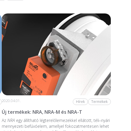
2020.04.01.
Hírek
Termékek
Új termékek: NRA, NRA-M és NRA-T
Az
NRA
egy állítható légterelőlemezekkel ellátott, téli–nyári
mennyezeti befúvóelem, amellyel fokozatmentesen lehet