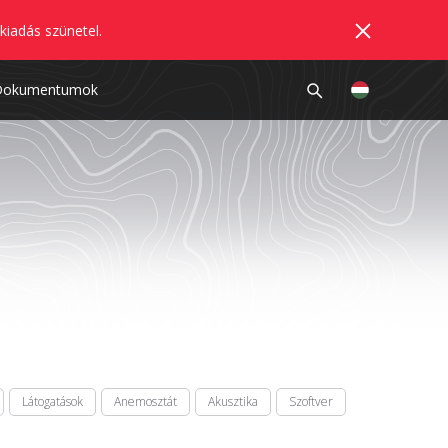
kiadás szünetel.
Dokumentumok
Látogatások
Anemosztát
Akusztika
Szoftver