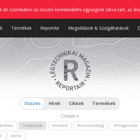
8-án szombaton az összes kereskedelmi egységünk zárva tart, az áru
nk
Termékek
ReportAir
Megoldások & Szolgáltatások
Összes
Hírek
Cikkek
Termékek
Címkék
akarékos
Szabályozás
Innováció
Fenntarthatóság
Klímagerenda
M
Archív