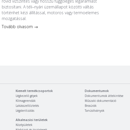
rövid vízszintes vagy hosszú függőleges légáramlást
biztosítani. A téli–nyári üzemállapot közötti váltás
történhet kézi állítással, motoros vagy termoelemes
mozgatással.
Tovább olvasom →
Kiemelt termékcsoportok
Dokumentumok
Légkezelő gépek
Dokumentumok áttekintése
Klímagerendák
Műszaki dokumentáció
Lakásszellőztetés
Brosúrák
Légsterilizálás
Tanúsítványok
Alkalmazási területek
Középületek
Kórházak és tisztaterek