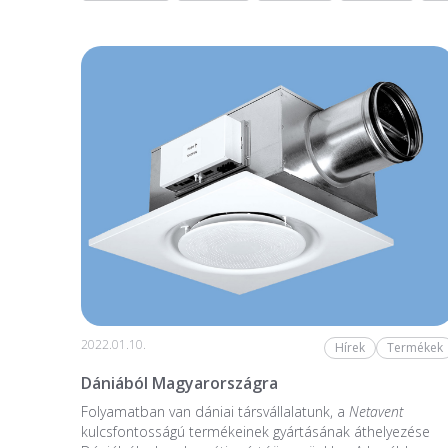
2022.01.10.
Hírek
Termékek
Dániából Magyarországra
Folyamatban van dániai társvállalatunk, a
Netavent
kulcsfontosságú termékeinek gyártásának áthelyezése