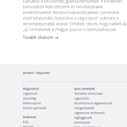
Dániából a kecskeméti gyártóüzemünkbe. A korábban
bemutatott fejlesztéseink és beruházásaink
eredményeként létrejövő kapacitásainkat szeretnénk
ezzel kihasználni, biztosítva a cégcsoport számára a
versenyképesebb árakat. Emellett célunk, hogy ezeket az
„új” termékeket a magyar piacon is bemutathassuk.
Tovább olvasom →
Airvent
ReportAir
Magunkról
Ipari termékek
Cégünkről
Termékek áttekintése
Vezetőség
Légkezelők
Referenciáink
Átszellőzők és légbeeresztők
Airvent partnerek
Hangcsillapítók
Légcsatorna rendszerek
Értékeink
Légfüggönyök
ESG
Ventilátorok
Minőség