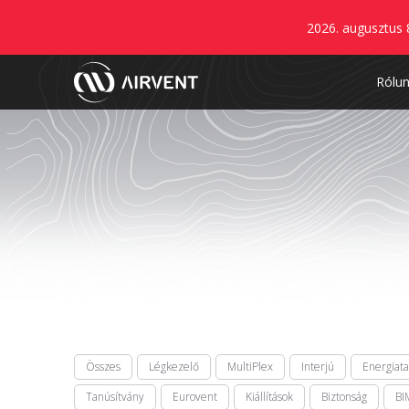
2026. augusztus 
Rólu
Összes
Légkezelő
MultiPlex
Interjú
Energiat
Tanúsítvány
Eurovent
Kiállítások
Biztonság
BI