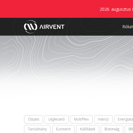
2026. augusztus 
Rólu
Összes
Légkezelő
MultiPlex
Interjú
Energiat
Tanúsítvány
Eurovent
Kiállítások
Biztonság
BI