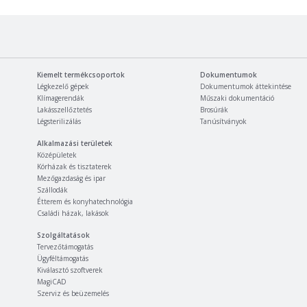
Kiemelt termékcsoportok
Dokumentumok
Légkezelő gépek
Dokumentumok áttekintése
Klímagerendák
Műszaki dokumentáció
Lakásszellőztetés
Brosúrák
Légsterilizálás
Tanúsítványok
Alkalmazási területek
Középületek
Kórházak és tisztaterek
Mezőgazdaság és ipar
Szállodák
Étterem és konyhatechnológia
Családi házak, lakások
Szolgáltatások
Tervezőtámogatás
Ügyféltámogatás
Kiválasztó szoftverek
MagiCAD
Szerviz és beüzemelés