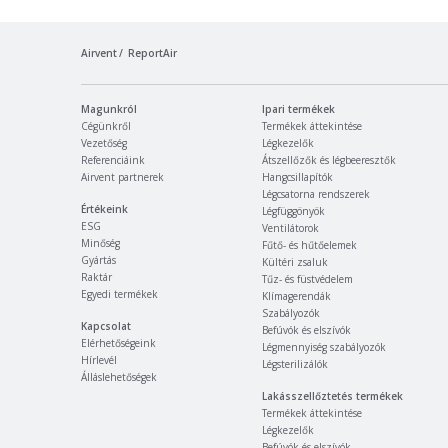
Airvent
ReportAir
Magunkról
Ipari termékek
Cégünkről
Termékek áttekintése
Vezetőség
Légkezelők
Referenciáink
Átszellőzők és légbeeresztők
Airvent partnerek
Hangcsillapítók
Légcsatorna rendszerek
Értékeink
Légfüggönyök
ESG
Ventilátorok
Minőség
Fűtő- és hűtőelemek
Gyártás
Kültéri zsaluk
Raktár
Tűz- és füstvédelem
Egyedi termékek
Klímagerendák
Szabályozók
Kapcsolat
Befúvók és elszívók
Elérhetőségeink
Légmennyiség szabályozók
Hírlevél
Légsterilizálók
Álláslehetőségek
Lakásszellőztetés termékek
Termékek áttekintése
Légkezelők
Befúvók és elszívók