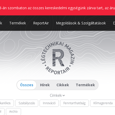
8-án szombaton az összes kereskedelmi egységünk zárva tart, az áru
nk
Termékek
ReportAir
Megoldások & Szolgáltatások
Összes
Hírek
Cikkek
Termékek
Címkék
akarékos
Szabályozás
Innováció
Fenntarthatóság
Klímagerenda
M
Archív