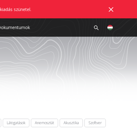
kiadás szünetel.
Dokumentumok
Látogatások
Anemosztát
Akusztika
Szoftver