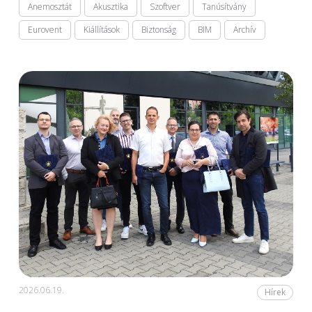
Anemosztát
Akusztika
Szoftver
Tanúsítvány
Eurovent
Kiállítások
Biztonság
BIM
Archív
2026.06.19.
Hírek