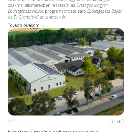
szakmai elismerésben részesült: az
Országos Magyar
Épületgépész Napok
programsorozat záró
Épületgépész Bálján
az
Év Gyártója
díjat vehettük át.
Tovább olvasom →
2022.12.13.
Hírek