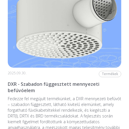
2025.09.30.
Termékek
DXR - Szabadon függesztett mennyezeti
befúvóelem
Fedezze fel megújult termékünket, a DXR mennyezeti befúvót
– szabadon függesztett, látható kivitelű elemünket, amely
forgatható fúvókabetétekkel rendelkezik, és kiegészíti a
DRT(I), DRTX és BRD termékcsaládokat. A fejlesztés során
kiemelt figyelmet fordítottunk a környezettudatos
anyaghasználatra, a megszokott magas teljesítmény további