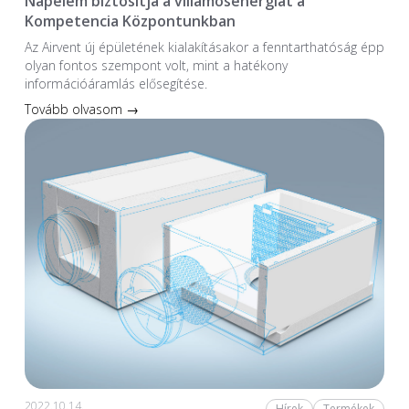
Napelem biztosítja a villamosenergiát a
Kompetencia Központunkban
Az Airvent új épületének kialakításakor a fenntarthatóság épp
olyan fontos szempont volt, mint a hatékony
információáramlás elősegítése.
Tovább olvasom →
2022.10.14.
Hírek
Termékek