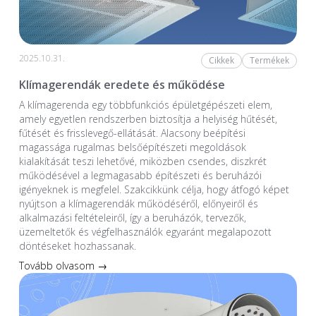
2025.10.31.
Cikkek
Termékek
Klímagerendák eredete és működése
A klímagerenda egy többfunkciós épületgépészeti elem,
amely egyetlen rendszerben biztosítja a helyiség hűtését,
fűtését és frisslevegő-ellátását. Alacsony beépítési
magassága rugalmas belsőépítészeti megoldások
kialakítását teszi lehetővé, miközben csendes, diszkrét
működésével a legmagasabb építészeti és beruházói
igényeknek is megfelel. Szakcikkünk célja, hogy átfogó képet
nyújtson a klímagerendák működéséről, előnyeiről és
alkalmazási feltételeiről, így a beruházók, tervezők,
üzemeltetők és végfelhasználók egyaránt megalapozott
döntéseket hozhassanak.
Tovább olvasom →