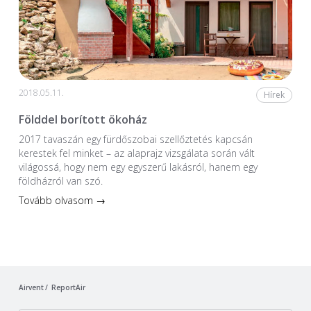
2018.05.11.
Hírek
Földdel borított ökoház
2017 tavaszán egy fürdőszobai szellőztetés kapcsán
kerestek fel minket – az alaprajz vizsgálata során vált
világossá, hogy nem egy egyszerű lakásról, hanem egy
földházról van szó.
Tovább olvasom →
Airvent
ReportAir