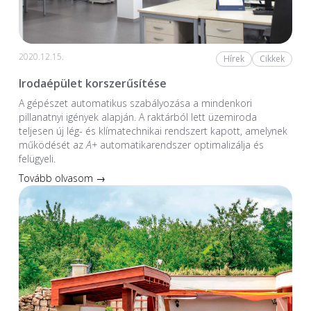
2020.12.15.
Hírek
Cikkek
Irodaépület korszerűsítése
A gépészet automatikus szabályozása a mindenkori
pillanatnyi igények alapján. A raktárból lett üzemiroda
teljesen új lég- és klímatechnikai rendszert kapott, amelynek
működését az
A+
automatikarendszer optimalizálja és
felügyeli.
Tovább olvasom →