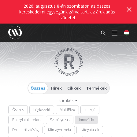
2026. augusztus 8-án szombaton az összes
kereskedelmi egységünk zárva tart, az árukiadás
szünetel.
Összes
Hírek
Cikkek
Termékek
Címkék
Összes
Légkezelő
MultiPlex
Interjú
Energiatakarékos
Szabályozás
Innováció
Fenntarthatóság
Klímagerenda
Látogatások