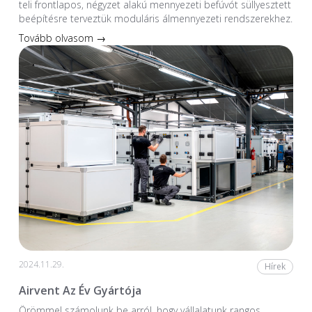
teli frontlapos, négyzet alakú mennyezeti befúvót süllyesztett
beépítésre terveztük moduláris álmennyezeti rendszerekhez.
Tovább olvasom →
2024.11.29.
Hírek
Airvent Az Év Gyártója
Örömmel számolunk be arról, hogy vállalatunk rangos