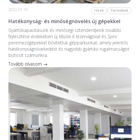
2022.01.10.
Hírek
Termékek
Hatékonyság- és minőségnövelés új gépekkel
Gyártókapacitásunk és minőségi sztenderdjeink további
fejlesztése érdekében új
Mazak 6
lézervágóval és
Spiro
peremezőgépekkel bővítettük gépparkunkat, amely jelentős
hatékonyságnövekedést és nagyobb gyártási rugalmasságot
biztosít számunkra.
Tovább olvasom →