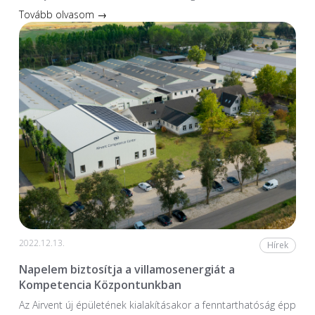
Tovább olvasom →
2022.12.13.
Hírek
Napelem biztosítja a villamosenergiát a
Kompetencia Központunkban
Az Airvent új épületének kialakításakor a fenntarthatóság épp