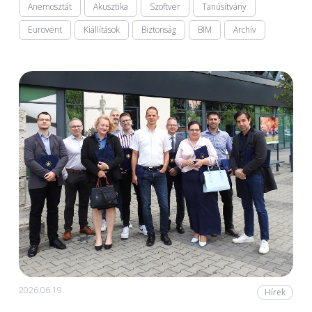
Anemosztát
Akusztika
Szoftver
Tanúsítvány
Eurovent
Kiállítások
Biztonság
BIM
Archív
2026.06.19.
Hírek