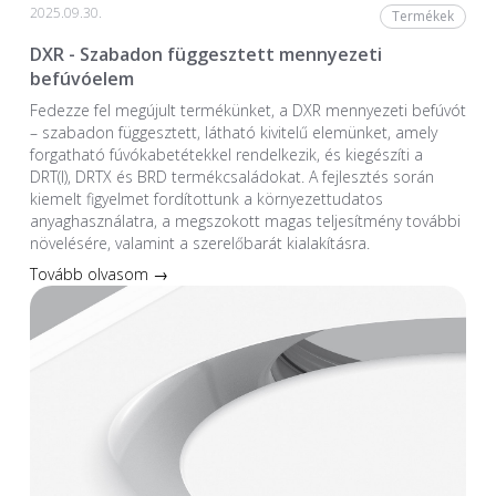
2025.09.30.
Termékek
DXR - Szabadon függesztett mennyezeti
befúvóelem
Fedezze fel megújult termékünket, a DXR mennyezeti befúvót
– szabadon függesztett, látható kivitelű elemünket, amely
forgatható fúvókabetétekkel rendelkezik, és kiegészíti a
DRT(I), DRTX és BRD termékcsaládokat. A fejlesztés során
kiemelt figyelmet fordítottunk a környezettudatos
anyaghasználatra, a megszokott magas teljesítmény további
növelésére, valamint a szerelőbarát kialakításra.
Tovább olvasom →