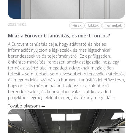
2025.12.05.
Hírek
Cikkek
Termékek
Mi az a Eurovent tanúsítás, és miért fontos?
A Eurovent tanúsítás célja, hogy átlátható és hiteles
információt nyújtson a légkezelők és más légtechnikai
berendezések valós teljesítményéről. Ez egy független,
önkéntes minősítési rendszer, amely azt igazolja, hogy egy
termék a gyártó által megadott adatoknak megfelelően
teljesít – sem többet, sem kevesebbet. A tervezők, kivitelezők
és megrendelők számára a Eurovent tanúsítás lehetővé teszi,
hogy objektív módon hasonlítsák össze a különböző
berendezéseket, és könnyebben válasszák ki az adott
projekthez legmegfelelőbb, energiahatékony megoldást.
Tovább olvasom →