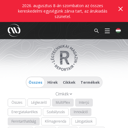
2026. augusztus 8-án szombaton az összes
kereskedelmi egységünk zárva tart, az árukiadás
szünetel.
Összes
Hírek
Cikkek
Termékek
Címkék
Összes
Légkezelő
MultiPlex
Interjú
Energiatakarékos
Szabályozás
Innováció
Fenntarthatóság
Klímagerenda
Látogatások