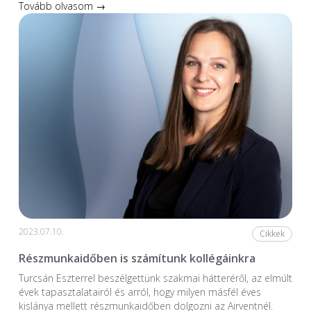
Tovább olvasom →
2023.07.10.
Cikkek
Részmunkaidőben is számítunk kollégáinkra
Turcsán Eszterrel beszélgettünk szakmai hátteréről, az elmúlt
évek tapasztalatairól és arról, hogy milyen másfél éves
kislánya mellett részmunkaidőben dolgozni az Airventnél.