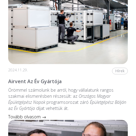
2024.11.29.
Hírek
Airvent Az Év Gyártója
Örömmel számolunk be arról, hogy vállalatunk rangos
szakmai elismerésben részesült: az
Országos Magyar
Épületgépész Napok
programsorozat záró
Épületgépész Bálján
az
Év Gyártója
díjat vehettük át.
Tovább olvasom →