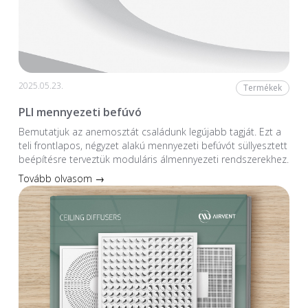
2025.05.23.
Termékek
PLI mennyezeti befúvó
Bemutatjuk az anemosztát családunk legújabb tagját. Ezt a
teli frontlapos, négyzet alakú mennyezeti befúvót süllyesztett
beépítésre terveztük moduláris álmennyezeti rendszerekhez.
Tovább olvasom →