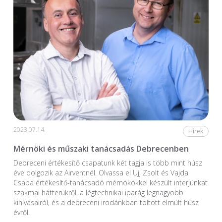
2023.07.14.
Hírek
Mérnöki és műszaki tanácsadás Debrecenben
Debreceni értékesítő csapatunk két tagja is több mint húsz
éve dolgozik az Airventnél. Olvassa el Ujj Zsolt és Vajda
Csaba értékesítő-tanácsadó mérnökökkel készült interjúnkat
szakmai hátterükről, a légtechnikai iparág legnagyobb
kihívásairól, és a debreceni irodánkban töltött elmúlt húsz
évről.