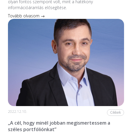
olyan fontos szempont volt, mint a hatékony
információáramlás elősegítése.
Tovább olvasom →
2022.12.10.
Cikkek
„A cél, hogy minél jobban megismertessem a
széles portfóliónkat”