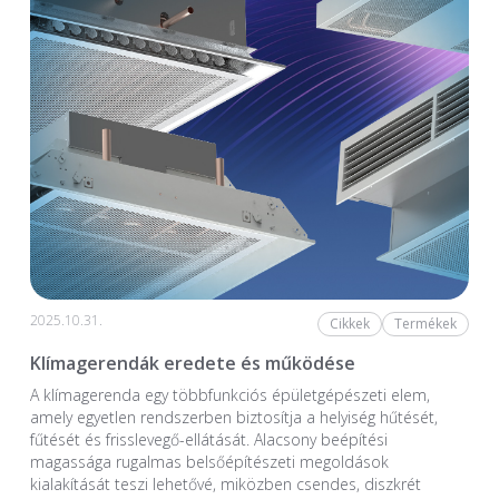
2025.10.31.
Cikkek
Termékek
Klímagerendák eredete és működése
A klímagerenda egy többfunkciós épületgépészeti elem,
amely egyetlen rendszerben biztosítja a helyiség hűtését,
fűtését és frisslevegő-ellátását. Alacsony beépítési
magassága rugalmas belsőépítészeti megoldások
kialakítását teszi lehetővé, miközben csendes, diszkrét