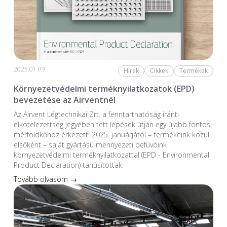
2025.01.09.
Hírek
Cikkek
Termékek
Környezetvédelmi terméknyilatkozatok (EPD)
bevezetése az Airventnél
Az Airvent Légtechnikai Zrt. a fenntarthatóság iránti
elkötelezettség jegyében tett lépések útján egy újabb fontos
mérföldkőhöz érkezett: 2025. januárjától – termékeink közül
elsőként – saját gyártású mennyezeti befúvóink
környezetvédelmi terméknyilatkozattal (EPD - Environmental
Product Declaration) tanúsítottak.
Tovább olvasom →