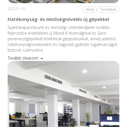
2022.01.10.
Hírek
Termékek
Hatékonyság- és minőségnövelés új gépekkel
Gyártókapacitásunk és minőségi sztenderdjeink további
fejlesztése érdekében új
Mazak 6
lézervágóval és
Spiro
peremezőgépekkel bővítettük gépparkunkat, amely jelentős
hatékonyságnövekedést és nagyobb gyártási rugalmasságot
biztosít számunkra.
Tovább olvasom →