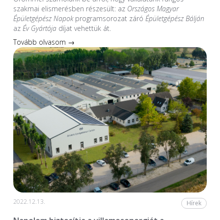
szakmai elismerésben részesült: az
Országos Magyar
Épületgépész Napok
programsorozat záró
Épületgépész Bálján
az
Év Gyártója
díjat vehettük át.
Tovább olvasom →
2022.12.13.
Hírek