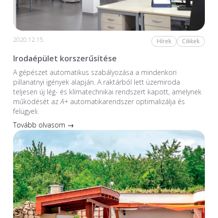
2020.12.15.
Hírek
Cikkek
Irodaépület korszerűsítése
A gépészet automatikus szabályozása a mindenkori
pillanatnyi igények alapján. A raktárból lett üzemiroda
teljesen új lég- és klímatechnikai rendszert kapott, amelynek
működését az
A+
automatikarendszer optimalizálja és
felügyeli.
Tovább olvasom →