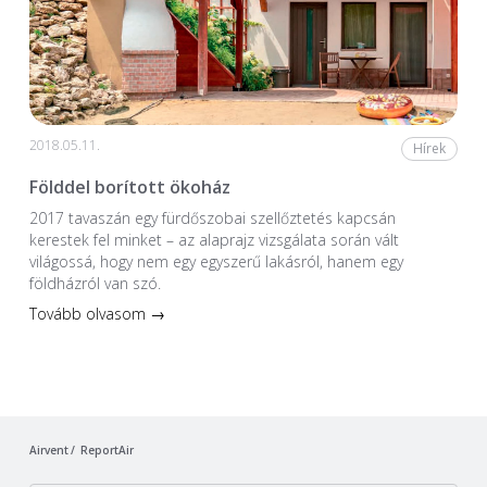
2018.05.11.
Hírek
Földdel borított ökoház
2017 tavaszán egy fürdőszobai szellőztetés kapcsán
kerestek fel minket – az alaprajz vizsgálata során vált
világossá, hogy nem egy egyszerű lakásról, hanem egy
földházról van szó.
Tovább olvasom →
Airvent
ReportAir