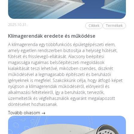
2025.10.31.
Cikkek
Termékek
Klímagerendák eredete és működése
A klímagerenda egy többfunkciós épületgépészeti elem,
amely egyetlen rendszerben biztosítja a helyiség hűtését,
fűtését és frisslevegő-ellátását. Alacsony beépítési
magassága rugalmas belsőépítészeti megoldások
kialakítását teszi lehetővé, miközben csendes, diszkrét
működésével a legmagasabb építészeti és beruházói
igényeknek is megfelel. Szakcikkünk célja, hogy átfogó képet
nyújtson a klímagerendák működéséről, előnyeiről és
alkalmazási feltételeiről, így a beruházók, tervezők,
üzemeltetők és végfelhasználók egyaránt megalapozott
döntéseket hozhassanak.
Tovább olvasom →