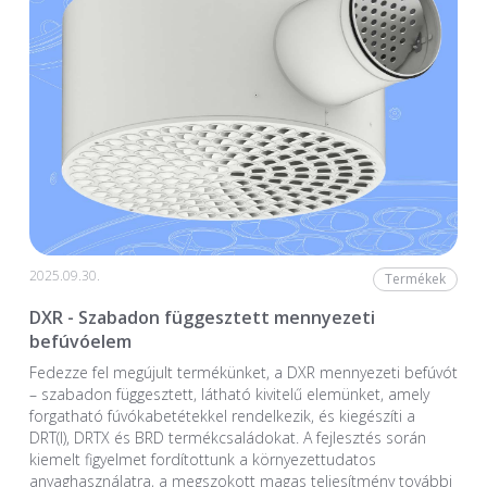
2025.09.30.
Termékek
DXR - Szabadon függesztett mennyezeti
befúvóelem
Fedezze fel megújult termékünket, a DXR mennyezeti befúvót
– szabadon függesztett, látható kivitelű elemünket, amely
forgatható fúvókabetétekkel rendelkezik, és kiegészíti a
DRT(I), DRTX és BRD termékcsaládokat. A fejlesztés során
kiemelt figyelmet fordítottunk a környezettudatos
anyaghasználatra, a megszokott magas teljesítmény további