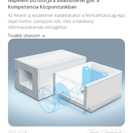
Napelem biztosítja a villamosenergiát a
Kompetencia Központunkban
Az Airvent új épületének kialakításakor a fenntarthatóság épp
olyan fontos szempont volt, mint a hatékony
információáramlás elősegítése.
Tovább olvasom →
2022.10.14.
Hírek
Termékek