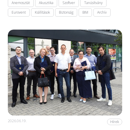
Anemosztát
Akusztika
Szoftver
Tanúsítvány
Eurovent
Kiállítások
Biztonság
BIM
Archív
2026.06.19.
Hírek