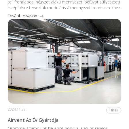
teli frontlapos, négyzet alakú mennyezeti befúvót süllyesztett
beépítésre terveztük moduláris álmennyezeti rendszerekhez.
Tovább olvasom →
2024.11.29.
Hírek
Airvent Az Év Gyártója
Örömmel számolunk be arról, hogy vállalatunk rangos