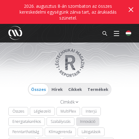
2026. augusztus 8-án szombaton az összes
kereskedelmi egységünk zárva tart, az árukiadás
szünetel.
Összes
Hírek
Cikkek
Termékek
Címkék
Összes
Légkezelő
MultiPlex
Interjú
Energiatakarékos
Szabályozás
Innováció
Fenntarthatóság
Klímagerenda
Látogatások