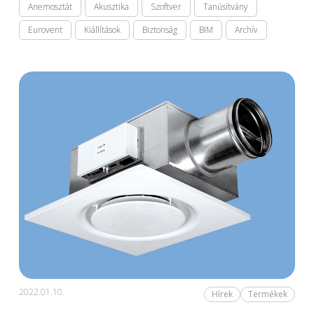
Anemosztát
Akusztika
Szoftver
Tanúsítvány
Eurovent
Kiállítások
Biztonság
BIM
Archív
2022.01.10.
Hírek
Termékek