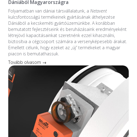
Dániából Magyarországra
Folyamatban van dániai társvállalatunk, a
Netavent
kulcsfontosságú termékeinek gyártásának áthelyezése
Dániából a kecskeméti gyártóüzemünkbe. A korábban
bemutatott fejlesztéseink és beruházásaink eredményeként
létrejövő kapacitásainkat szeretnénk ezzel kihasználni,
biztosítva a cégcsoport számára a versenyképesebb árakat.
Emellett célunk, hogy ezeket az „új” termékeket a magyar
piacon is bemutathassuk.
Tovább olvasom →