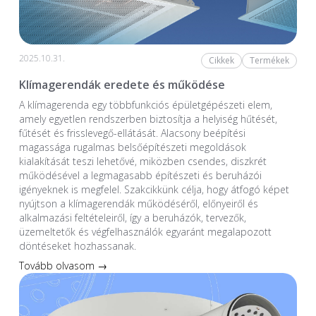
2025.10.31.
Cikkek
Termékek
Klímagerendák eredete és működése
A klímagerenda egy többfunkciós épületgépészeti elem,
amely egyetlen rendszerben biztosítja a helyiség hűtését,
fűtését és frisslevegő-ellátását. Alacsony beépítési
magassága rugalmas belsőépítészeti megoldások
kialakítását teszi lehetővé, miközben csendes, diszkrét
működésével a legmagasabb építészeti és beruházói
igényeknek is megfelel. Szakcikkünk célja, hogy átfogó képet
nyújtson a klímagerendák működéséről, előnyeiről és
alkalmazási feltételeiről, így a beruházók, tervezők,
üzemeltetők és végfelhasználók egyaránt megalapozott
döntéseket hozhassanak.
Tovább olvasom →