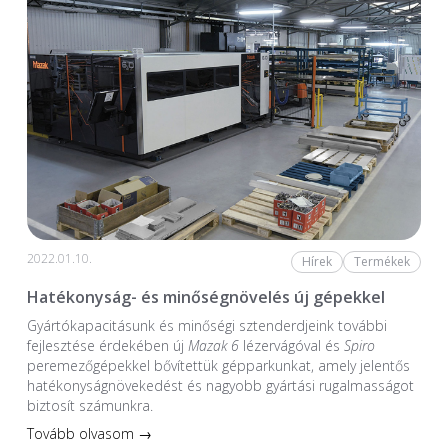
2022.01.10.
Hírek
Termékek
Hatékonyság- és minőségnövelés új gépekkel
Gyártókapacitásunk és minőségi sztenderdjeink további
fejlesztése érdekében új
Mazak 6
lézervágóval és
Spiro
peremezőgépekkel bővítettük gépparkunkat, amely jelentős
hatékonyságnövekedést és nagyobb gyártási rugalmasságot
biztosít számunkra.
Tovább olvasom →