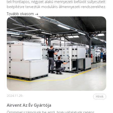
teli frontlapos, négyzet alakú mennyezeti befúvót süllyesztett
beépítésre terveztük moduláris álmennyezeti rendszerekhez.
Tovább olvasom →
2024.11.29.
Hírek
Airvent Az Év Gyártója
Örömmel számolunk be arról, hogy vállalatunk rangos