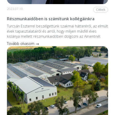
2023.07.10.
Cikkek
Részmunkaidőben is számítunk kollégáinkra
Turcsán Eszterrel beszélgettünk szakmai hátteréről, az elmúlt
évek tapasztalatairól és arról, hogy milyen másfél éves
kislánya mellett részmunkaidőben dolgozni az Airventnél.
Tovább olvasom →