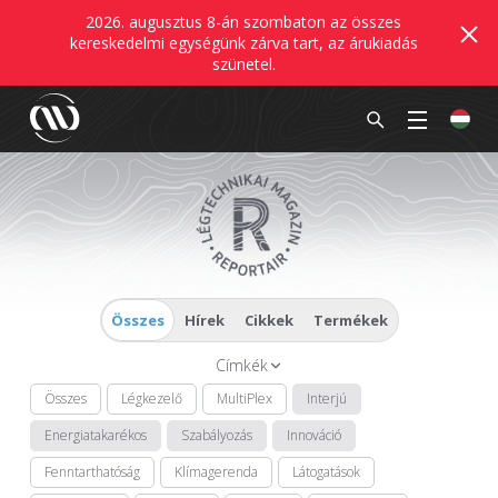
2026. augusztus 8-án szombaton az összes
kereskedelmi egységünk zárva tart, az árukiadás
szünetel.
Összes
Hírek
Cikkek
Termékek
Címkék
Összes
Légkezelő
MultiPlex
Interjú
Energiatakarékos
Szabályozás
Innováció
Fenntarthatóság
Klímagerenda
Látogatások