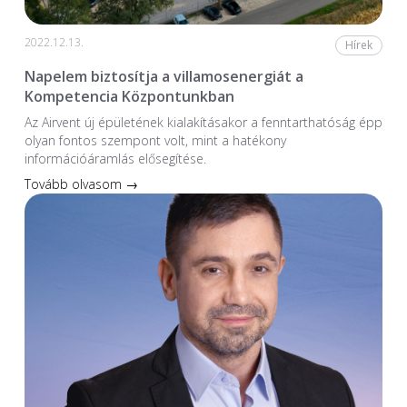
2022.12.13.
Hírek
Napelem biztosítja a villamosenergiát a
Kompetencia Központunkban
Az Airvent új épületének kialakításakor a fenntarthatóság épp
olyan fontos szempont volt, mint a hatékony
információáramlás elősegítése.
Tovább olvasom →