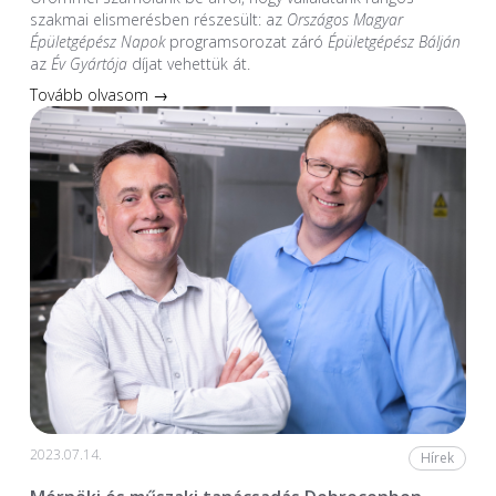
szakmai elismerésben részesült: az
Országos Magyar
Épületgépész Napok
programsorozat záró
Épületgépész Bálján
az
Év Gyártója
díjat vehettük át.
Tovább olvasom →
2023.07.14.
Hírek