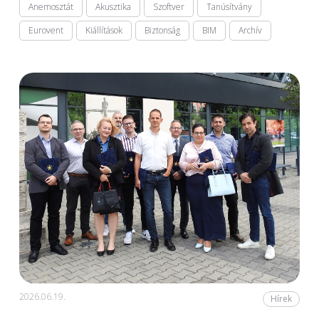
Anemosztát
Akusztika
Szoftver
Tanúsítvány
Eurovent
Kiállítások
Biztonság
BIM
Archív
2026.06.19.
Hírek