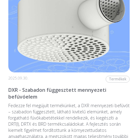
2025.09.30.
Termékek
DXR - Szabadon függesztett mennyezeti
befúvóelem
Fedezze fel megújult termékünket, a DXR mennyezeti befúvót
– szabadon függesztett, látható kivitelű elemünket, amely
forgatható fúvókabetétekkel rendelkezik, és kiegészíti a
DRT(I), DRTX és BRD termékcsaládokat. A fejlesztés során
kiemelt figyelmet fordítottunk a környezettudatos
anyaghasználatra, a megszokott magas teljesítmény további