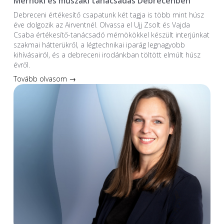
Mérnöki és műszaki tanácsadás Debrecenben
Debreceni értékesítő csapatunk két tagja is több mint húsz
éve dolgozik az Airventnél. Olvassa el Ujj Zsolt és Vajda
Csaba értékesítő-tanácsadó mérnökökkel készült interjúnkat
szakmai hátterükről, a légtechnikai iparág legnagyobb
kihívásairól, és a debreceni irodánkban töltött elmúlt húsz
évről.
Tovább olvasom →