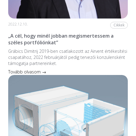
2022.12.10.
Cikkek
„A cél, hogy minél jobban megismertessem a
széles portfóliónkat”
Grábics Dimitrij 2019-ben csatlakozott az Airvent értékesítési
csapatához, 2022 februárjától pedig tervezői konzulensként
támogatja partnereinket.
Tovább olvasom →