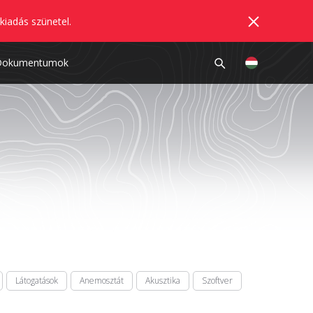
kiadás szünetel.
Dokumentumok
Látogatások
Anemosztát
Akusztika
Szoftver