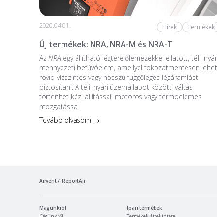
2020.04.01.
Hírek
Termékek
Új termékek: NRA, NRA-M és NRA-T
Az
NRA
egy állítható légterelőlemezekkel ellátott, téli–nyár
mennyezeti befúvóelem, amellyel fokozatmentesen lehet
rövid vízszintes vagy hosszú függőleges légáramlást
biztosítani. A téli–nyári üzemállapot közötti váltás
történhet kézi állítással, motoros vagy termoelemes
mozgatással.
Tovább olvasom →
Airvent
ReportAir
Magunkról
Ipari termékek
Cégünkről
Termékek áttekintése