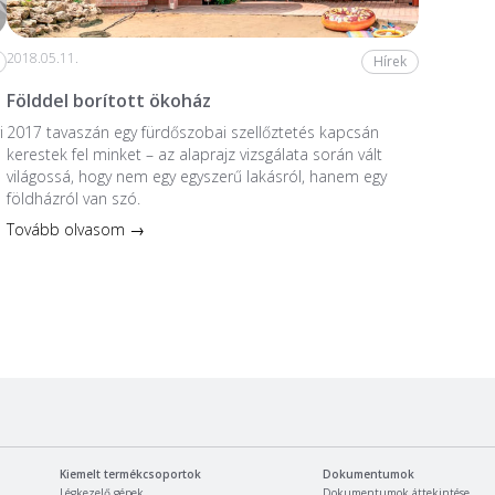
2018.05.11.
Hírek
Földdel borított ökoház
i
2017 tavaszán egy fürdőszobai szellőztetés kapcsán
kerestek fel minket – az alaprajz vizsgálata során vált
világossá, hogy nem egy egyszerű lakásról, hanem egy
földházról van szó.
Tovább olvasom →
Kiemelt termékcsoportok
Dokumentumok
Légkezelő gépek
Dokumentumok áttekintése