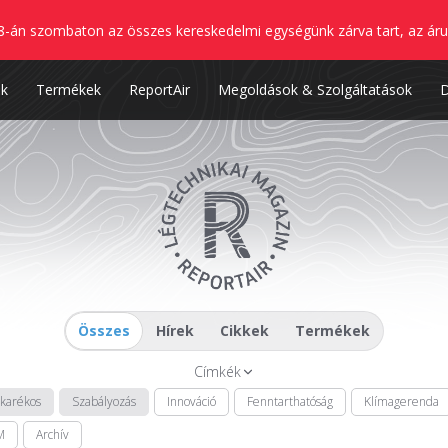
8-án szombaton az összes kereskedelmi egységünk zárva tart, az áru
nk
Termékek
ReportAir
Megoldások & Szolgáltatások
Összes
Hírek
Cikkek
Termékek
Címkék
akarékos
Szabályozás
Innováció
Fenntarthatóság
Klímagerenda
M
Archív