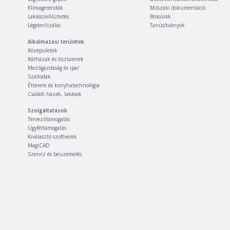
Klímagerendák
Műszaki dokumentáció
Lakásszellőztetés
Brosúrák
Légsterilizálás
Tanúsítványok
Alkalmazási területek
Középületek
Kórházak és tisztaterek
Mezőgazdaság és ipar
Szállodák
Étterem és konyhatechnológia
Családi házak, lakások
Szolgáltatások
Tervezőtámogatás
Ügyféltámogatás
Kiválasztó szoftverek
MagiCAD
Szerviz és beüzemelés