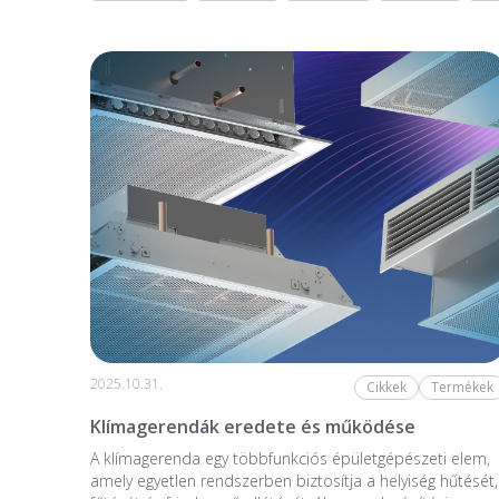
2025.10.31.
Cikkek
Termékek
Klímagerendák eredete és működése
A klímagerenda egy többfunkciós épületgépészeti elem,
amely egyetlen rendszerben biztosítja a helyiség hűtését,