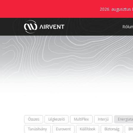
2026. augusztus 
Rólu
Összes
Légkezelő
MultiPlex
Interjú
Energiat
Tanúsítvány
Eurovent
Kiállítások
Biztonság
BI