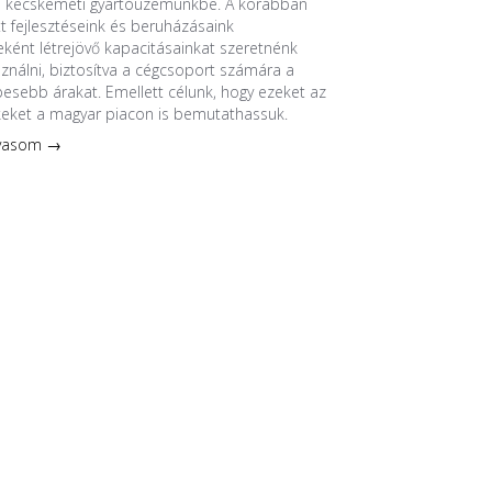
a kecskeméti gyártóüzemünkbe. A korábban
 fejlesztéseink és beruházásaink
ént létrejövő kapacitásainkat szeretnénk
sználni, biztosítva a cégcsoport számára a
esebb árakat. Emellett célunk, hogy ezeket az
keket a magyar piacon is bemutathassuk.
lvasom →