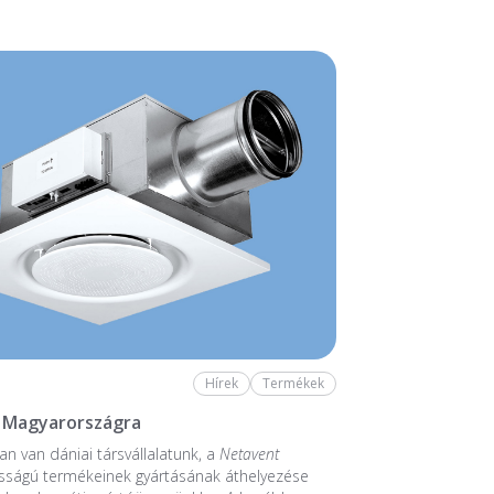
Hírek
Termékek
 Magyarországra
n van dániai társvállalatunk, a
Netavent
sságú termékeinek gyártásának áthelyezése