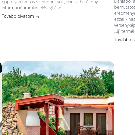
Dániából 
épp olyan fontos szempont volt, mint a hatékony
bemutatott
információáramlás elősegítése.
eredmények
Tovább olvasom →
ezzel kiha
versenykép
„új” termé
Tovább o