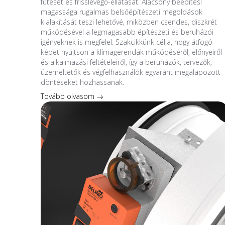
fűtését és frisslevegő-ellátását. Alacsony beépítési
magassága rugalmas belsőépítészeti megoldások
kialakítását teszi lehetővé, miközben csendes, diszkrét
működésével a legmagasabb építészeti és beruházói
igényeknek is megfelel. Szakcikkünk célja, hogy átfogó
képet nyújtson a klímagerendák működéséről, előnyeiről
és alkalmazási feltételeiről, így a beruházók, tervezők,
üzemeltetők és végfelhasználók egyaránt megalapozott
döntéseket hozhassanak.
Tovább olvasom →