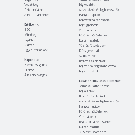
Vezetőség
Légkezelők
Referenciáink
Átszellőzők és légbeeresztők
Airvent partnerek
Hangcsillapítók
Légcsatorna rendszerek
Értékeink
Légfüggönyök
ESG
Ventilátorok
Minőség
Fűtő- és hűtőelemek
Gyártás
Kültéri zsaluk
Raktár
Tűz- és füstvédelem
Egyedi termékek
Klímagerendák
Szabályozók
Kapcsolat
Befúvók és elszívók
Elérhetőségeink
Légmennyiség szabályozók
Hírlevél
Légsterilizálók
Álláslehetőségek
Lakásszellőztetés termékek
Termékek áttekintése
Légkezelők
Befúvók és elszívók
Átszellőzők és légbeeresztők
Hangcsillapítók
Fűtő- és hűtőelemek
Ventilátorok
Légcsatorna rendszerek
Kültéri zsaluk
Tűz- és füstvédelem