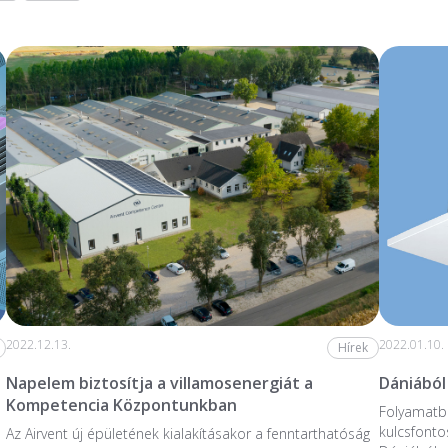
2022.12.13.
2022.01.10.
Hírek
Napelem biztosítja a villamosenergiát a
Dániából
Kompetencia Központunkban
Folyamatba
kulcsfonto
Az Airvent új épületének kialakításakor a fenntarthatóság