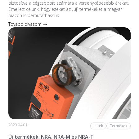
biztosítva a cégcsoport számára a versenyképesebb árakat.
Emellett célunk, hogy ezeket az „új” termékeket a magyar
piacon is bemutathassuk.
Tovább olvasom →
2020.04.01.
Hírek
Termékek
Új termékek: NRA, NRA-M és NRA-T