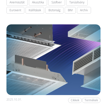
Anemosztát
Akusztika
Szoftver
Tanúsítvány
Eurovent
Kiállítások
Biztonság
BIM
Archív
2025.10.31.
Cikkek
Termékek