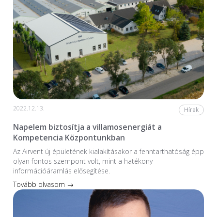
2022.12.13.
Hírek
Napelem biztosítja a villamosenergiát a
Kompetencia Központunkban
Az Airvent új épületének kialakításakor a fenntarthatóság épp
olyan fontos szempont volt, mint a hatékony
információáramlás elősegítése.
Tovább olvasom →