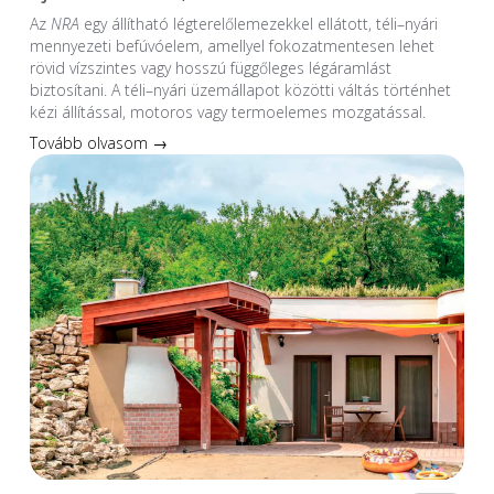
Az
NRA
egy állítható légterelőlemezekkel ellátott, téli–nyári
mennyezeti befúvóelem, amellyel fokozatmentesen lehet
rövid vízszintes vagy hosszú függőleges légáramlást
biztosítani. A téli–nyári üzemállapot közötti váltás történhet
kézi állítással, motoros vagy termoelemes mozgatással.
Tovább olvasom →