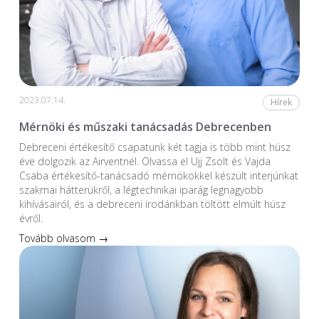
2023.07.14.
Hírek
Mérnöki és műszaki tanácsadás Debrecenben
Debreceni értékesítő csapatunk két tagja is több mint húsz
éve dolgozik az Airventnél. Olvassa el Ujj Zsolt és Vajda
Csaba értékesítő-tanácsadó mérnökökkel készült interjúnkat
szakmai hátterükről, a légtechnikai iparág legnagyobb
kihívásairól, és a debreceni irodánkban töltött elmúlt húsz
évről.
Tovább olvasom →