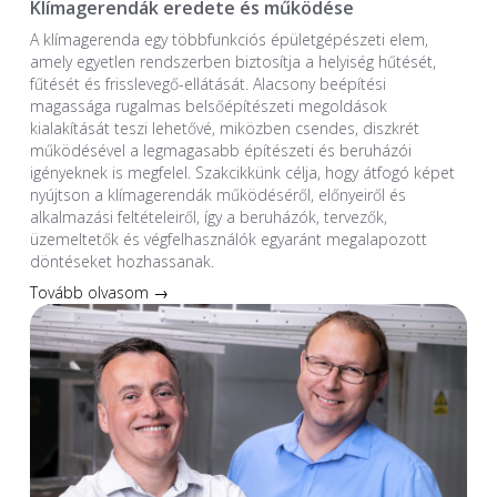
Klímagerendák eredete és működése
A klímagerenda egy többfunkciós épületgépészeti elem,
amely egyetlen rendszerben biztosítja a helyiség hűtését,
fűtését és frisslevegő-ellátását. Alacsony beépítési
magassága rugalmas belsőépítészeti megoldások
kialakítását teszi lehetővé, miközben csendes, diszkrét
működésével a legmagasabb építészeti és beruházói
igényeknek is megfelel. Szakcikkünk célja, hogy átfogó képet
nyújtson a klímagerendák működéséről, előnyeiről és
alkalmazási feltételeiről, így a beruházók, tervezők,
üzemeltetők és végfelhasználók egyaránt megalapozott
döntéseket hozhassanak.
Tovább olvasom →