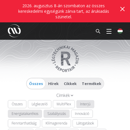
2026. augusztus 8-án szombaton az összes
kereskedelmi egységünk zárva tart, az árukiadás
szünetel.
Összes
Hírek
Cikkek
Termékek
Címkék
Összes
Légkezelő
MultiPlex
Interjú
Energiatakarékos
Szabályozás
Innováció
Fenntarthatóság
Klímagerenda
Látogatások