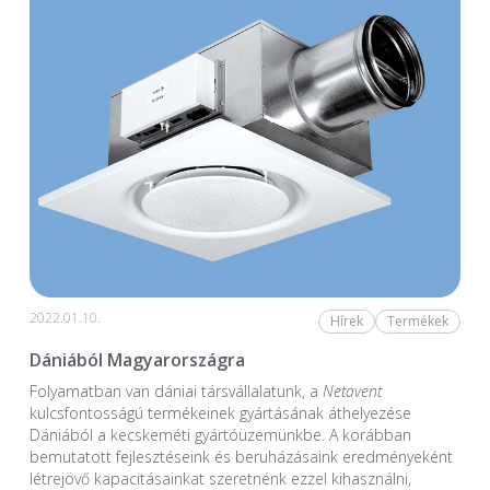
2022.01.10.
Hírek
Termékek
Dániából Magyarországra
Folyamatban van dániai társvállalatunk, a
Netavent
kulcsfontosságú termékeinek gyártásának áthelyezése
Dániából a kecskeméti gyártóüzemünkbe. A korábban
bemutatott fejlesztéseink és beruházásaink eredményeként
létrejövő kapacitásainkat szeretnénk ezzel kihasználni,