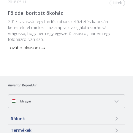
2018.05.11.
Hírek
Földdel borított ökoház
2017 tavaszán egy fürdőszobai szellőztetés kapcsán
kerestek fel minket – az alaprajz vizsgálata során vált
világossá, hogy nem egy egyszerű lakásról, hanem egy
földházról van szó.
Tovább olvasom →
Airvent
ReportAir
Magyar
Rólunk
Termékek