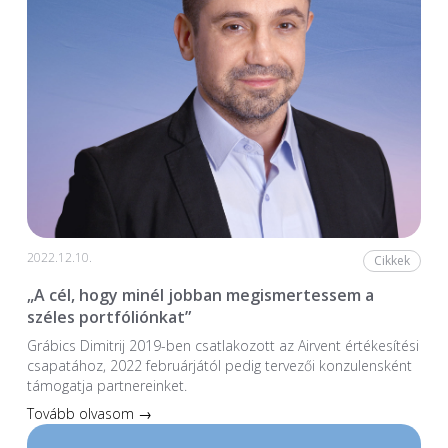
2022.12.10.
Cikkek
„A cél, hogy minél jobban megismertessem a
széles portfóliónkat”
Grábics Dimitrij 2019-ben csatlakozott az Airvent értékesítési
csapatához, 2022 februárjától pedig tervezői konzulensként
támogatja partnereinket.
Tovább olvasom →