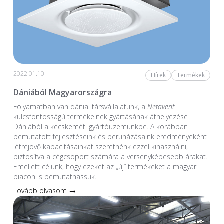
2022.01.10.
Hírek
Termékek
Dániából Magyarországra
Folyamatban van dániai társvállalatunk, a
Netavent
kulcsfontosságú termékeinek gyártásának áthelyezése
Dániából a kecskeméti gyártóüzemünkbe. A korábban
bemutatott fejlesztéseink és beruházásaink eredményeként
létrejövő kapacitásainkat szeretnénk ezzel kihasználni,
biztosítva a cégcsoport számára a versenyképesebb árakat.
Emellett célunk, hogy ezeket az „új” termékeket a magyar
piacon is bemutathassuk.
Tovább olvasom →