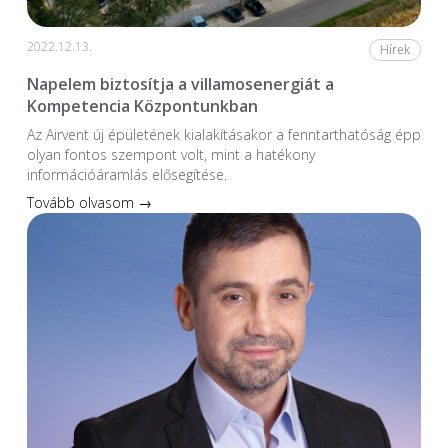
2022.12.13.
Hírek
Napelem biztosítja a villamosenergiát a
Kompetencia Központunkban
Az Airvent új épületének kialakításakor a fenntarthatóság épp
olyan fontos szempont volt, mint a hatékony
információáramlás elősegítése.
Tovább olvasom →