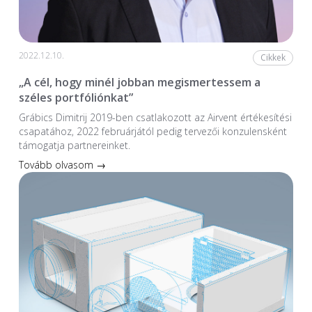
2022.12.10.
Cikkek
„A cél, hogy minél jobban megismertessem a
széles portfóliónkat”
Grábics Dimitrij 2019-ben csatlakozott az Airvent értékesítési
csapatához, 2022 februárjától pedig tervezői konzulensként
támogatja partnereinket.
Tovább olvasom →