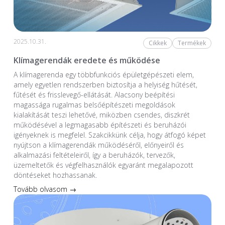
2025.10.31.
Cikkek
Termékek
Klímagerendák eredete és működése
A klímagerenda egy többfunkciós épületgépészeti elem,
amely egyetlen rendszerben biztosítja a helyiség hűtését,
fűtését és frisslevegő-ellátását. Alacsony beépítési
magassága rugalmas belsőépítészeti megoldások
kialakítását teszi lehetővé, miközben csendes, diszkrét
működésével a legmagasabb építészeti és beruházói
igényeknek is megfelel. Szakcikkünk célja, hogy átfogó képet
nyújtson a klímagerendák működéséről, előnyeiről és
alkalmazási feltételeiről, így a beruházók, tervezők,
üzemeltetők és végfelhasználók egyaránt megalapozott
döntéseket hozhassanak.
Tovább olvasom →