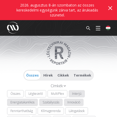
2026. augusztus 8-án szombaton az összes
kereskedelmi egységünk zárva tart, az árukiadás
szünetel.
Összes
Hírek
Cikkek
Termékek
Címkék
Összes
Légkezelő
MultiPlex
Interjú
Energiatakarékos
Szabályozás
Innováció
Fenntarthatóság
Klímagerenda
Látogatások