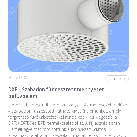
2025.09.30.
Termékek
DXR - Szabadon függesztett mennyezeti
befúvóelem
Fedezze fel megújult termékünket, a DXR mennyezeti befúvót
– szabadon függesztett, látható kivitelű elemünket, amely
forgatható fúvókabetétekkel rendelkezik, és kiegészíti a
DRT(I), DRTX és BRD termékcsaládokat. A fejlesztés során
kiemelt figyelmet fordítottunk a környezettudatos
anyaghasználatra, a megszokott magas teljesítmény további