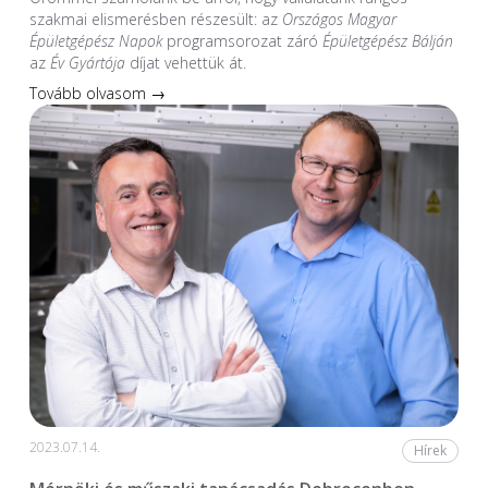
szakmai elismerésben részesült: az
Országos Magyar
Épületgépész Napok
programsorozat záró
Épületgépész Bálján
az
Év Gyártója
díjat vehettük át.
Tovább olvasom →
2023.07.14.
Hírek