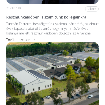
2023.07.10.
Cikkek
Részmunkaidőben is számítunk kollégáinkra
Turcsán Eszterrel beszélgettünk szakmai hátteréről, az elmúlt
évek tapasztalatairól és arról, hogy milyen másfél éves
kislánya mellett részmunkaidőben dolgozni az Airventnél.
Tovább olvasom →