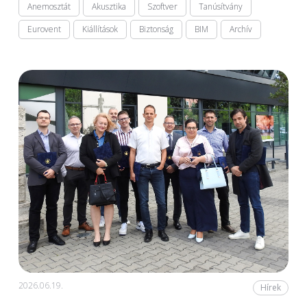
Anemosztát
Akusztika
Szoftver
Tanúsítvány
Eurovent
Kiállítások
Biztonság
BIM
Archív
2026.06.19.
Hírek