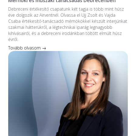
Mérnöki és műszaki tanácsadás Debrecenben
Debreceni értékesítő csapatunk két tagja is több mint húsz
éve dolgozik az Airventnél. Olvassa el Ujj Zsolt és Vajda
Csaba értékesítő-tanácsadó mérnökökkel készült interjúnkat
szakmai hátterükről, a légtechnikai iparág legnagyobb
kihívásairól, és a debreceni irodánkban töltött elmúlt húsz
évről.
Tovább olvasom →