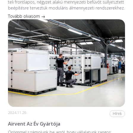
teli frontlapos, négyzet alakú mennyezeti befúvót süllyesztett
beépítésre terveztük moduláris álmennyezeti rendszerekhez.
Tovább olvasom →
2024.11.29.
Hírek
Airvent Az Év Gyártója
Örömmel számolunk be arról, hogy vállalatunk rangos