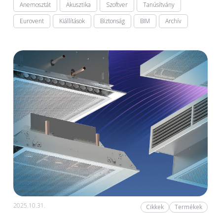
Anemosztát
Akusztika
Szoftver
Tanúsítvány
Eurovent
Kiállítások
Biztonság
BIM
Archív
2025.10.31.
Cikkek
Termékek