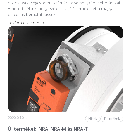
biztosítva a cégcsoport számára a versenyképesebb árakat.
Emellett célunk, hogy ezeket az „új” termékeket a magyar
piacon is bemutathassuk.
Tovább olvasom →
2020.04.01.
Hírek
Termékek
Új termékek: NRA, NRA-M és NRA-T