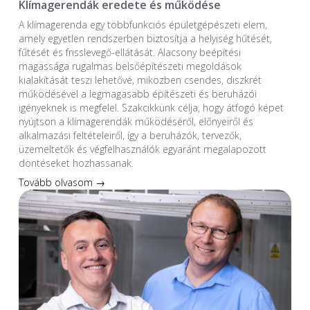
Klímagerendák eredete és működése
A klímagerenda egy többfunkciós épületgépészeti elem,
amely egyetlen rendszerben biztosítja a helyiség hűtését,
fűtését és frisslevegő-ellátását. Alacsony beépítési
magassága rugalmas belsőépítészeti megoldások
kialakítását teszi lehetővé, miközben csendes, diszkrét
működésével a legmagasabb építészeti és beruházói
igényeknek is megfelel. Szakcikkünk célja, hogy átfogó képet
nyújtson a klímagerendák működéséről, előnyeiről és
alkalmazási feltételeiről, így a beruházók, tervezők,
üzemeltetők és végfelhasználók egyaránt megalapozott
döntéseket hozhassanak.
Tovább olvasom →