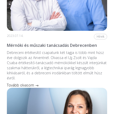
2023.07.14.
Hírek
Mérnöki és műszaki tanácsadás Debrecenben
Debreceni értékesítő csapatunk két tagja is több mint húsz
éve dolgozik az Airventnél. Olvassa el Ujj Zsolt és Vajda
Csaba értékesítő-tanácsadó mérnökökkel készült interjúnkat
szakmai hátterükről, a légtechnikai iparág legnagyobb
kihívásairól, és a debreceni irodánkban töltött elmúlt húsz
évről.
Tovább olvasom →