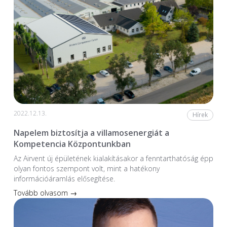
2022.12.13.
Hírek
Napelem biztosítja a villamosenergiát a
Kompetencia Központunkban
Az Airvent új épületének kialakításakor a fenntarthatóság épp
olyan fontos szempont volt, mint a hatékony
információáramlás elősegítése.
Tovább olvasom →