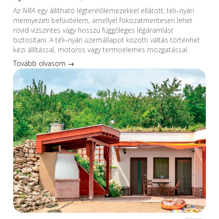
Az
NRA
egy állítható légterelőlemezekkel ellátott, téli–nyári
mennyezeti befúvóelem, amellyel fokozatmentesen lehet
rövid vízszintes vagy hosszú függőleges légáramlást
biztosítani. A téli–nyári üzemállapot közötti váltás történhet
kézi állítással, motoros vagy termoelemes mozgatással.
Tovább olvasom →