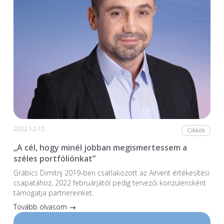
2022.12.10.
Cikkek
„A cél, hogy minél jobban megismertessem a
széles portfóliónkat”
Grábics Dimitrij 2019-ben csatlakozott az Airvent értékesítési
csapatához, 2022 februárjától pedig tervezői konzulensként
támogatja partnereinket.
Tovább olvasom →