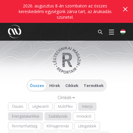
2026. augusztus 8-án szombaton az összes
kereskedelmi egységünk zárva tart, az árukiadás
szünetel.
Összes
Hírek
Cikkek
Termékek
Címkék
Összes
Légkezelő
MultiPlex
Interjú
Energiatakarékos
Szabályozás
Innováció
Fenntarthatóság
Klímagerenda
Látogatások