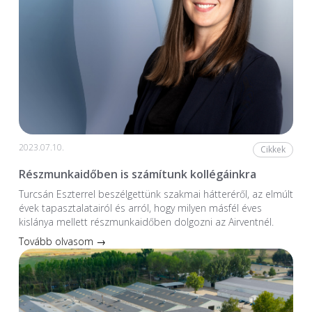
2023.07.10.
Cikkek
Részmunkaidőben is számítunk kollégáinkra
Turcsán Eszterrel beszélgettünk szakmai hátteréről, az elmúlt
évek tapasztalatairól és arról, hogy milyen másfél éves
kislánya mellett részmunkaidőben dolgozni az Airventnél.
Tovább olvasom →