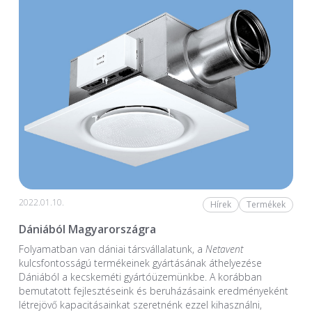
2022.01.10.
Hírek
Termékek
Dániából Magyarországra
Folyamatban van dániai társvállalatunk, a
Netavent
kulcsfontosságú termékeinek gyártásának áthelyezése
Dániából a kecskeméti gyártóüzemünkbe. A korábban
bemutatott fejlesztéseink és beruházásaink eredményeként
létrejövő kapacitásainkat szeretnénk ezzel kihasználni,