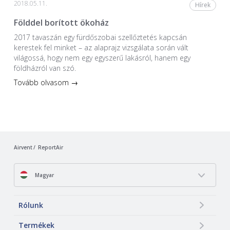
2018.05.11.
Hírek
Földdel borított ökoház
2017 tavaszán egy fürdőszobai szellőztetés kapcsán
kerestek fel minket – az alaprajz vizsgálata során vált
világossá, hogy nem egy egyszerű lakásról, hanem egy
földházról van szó.
Tovább olvasom →
Airvent
ReportAir
Magyar
Rólunk
Termékek