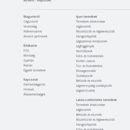
Airvent
ReportAir
Magunkról
Ipari termékek
Cégünkről
Termékek áttekintése
Vezetőség
Légkezelők
Referenciáink
Átszellőzők és légbeeresztők
Airvent partnerek
Hangcsillapítók
Légcsatorna rendszerek
Értékeink
Légfüggönyök
ESG
Ventilátorok
Minőség
Fűtő- és hűtőelemek
Gyártás
Kültéri zsaluk
Raktár
Tűz- és füstvédelem
Egyedi termékek
Klímagerendák
Szabályozók
Kapcsolat
Befúvók és elszívók
Elérhetőségeink
Légmennyiség szabályozók
Hírlevél
Légsterilizálók
Álláslehetőségek
Lakásszellőztetés termékek
Termékek áttekintése
Légkezelők
Befúvók és elszívók
Átszellőzők és légbeeresztők
Hangcsillapítók
Fűtő- és hűtőelemek