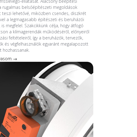
frisslevegő-ellátását. Alacsony beépítési
 rugalmas belsőépítészeti megoldások
át teszi lehetővé, miközben csendes, diszkrét
el a legmagasabb építészeti és beruházói
 is megfelel. Szakcikkünk célja, hogy átfogó
tson a klímagerendák működéséről, előnyeiről
ási feltételeiről, így a beruházók, tervezők,
ők és végfelhasználók egyaránt megalapozott
t hozhassanak.
lvasom →