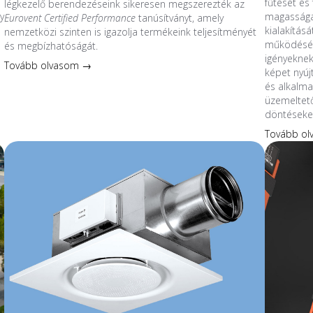
fűtését és 
légkezelő berendezéseink sikeresen megszerezték az
y
magassága
Eurovent Certified Performance
tanúsítványt, amely
kialakítás
nemzetközi szinten is igazolja termékeink teljesítményét
működésév
és megbízhatóságát.
s
igényeknek
Tovább olvasom →
képet nyúj
és alkalmaz
üzemeltet
döntéseke
Tovább o