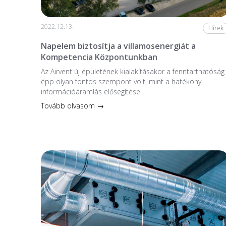
2022.12.13.
Hírek
Napelem biztosítja a villamosenergiát a
Kompetencia Központunkban
Az Airvent új épületének kialakításakor a fenntarthatóság
épp olyan fontos szempont volt, mint a hatékony
információáramlás elősegítése.
Tovább olvasom →