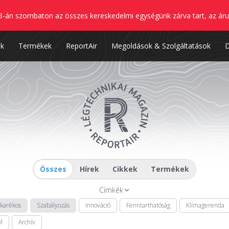
8-án szombaton az összes kereskedelmi egységünk zárva tart, az áru
nk
Termékek
ReportAir
Megoldások & Szolgáltatások
Összes
Hírek
Cikkek
Termékek
Címkék
akarékos
Szabályozás
Innováció
Fenntarthatóság
Klímagerenda
M
Archív