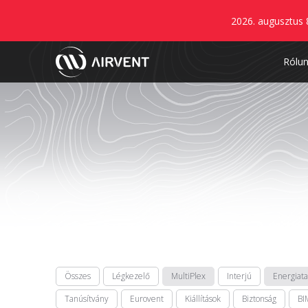
2026. augusztus 
Rólu
Összes
Légkezelő
MultiPlex
Interjú
Energiat
Tanúsítvány
Eurovent
Kiállítások
Biztonság
BI