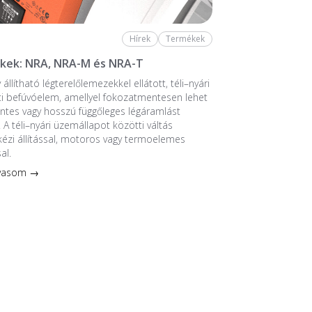
Hírek
Termékek
kek: NRA, NRA-M és NRA-T
 állítható légterelőlemezekkel ellátott, téli–nyári
i befúvóelem, amellyel fokozatmentesen lehet
zintes vagy hosszú függőleges légáramlást
. A téli–nyári üzemállapot közötti váltás
kézi állítással, motoros vagy termoelemes
al.
lvasom →