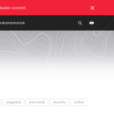
kiadás szünetel.
Dokumentumok
Látogatások
Anemosztát
Akusztika
Szoftver