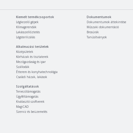
Kiemelt termékcsoportok
Dokumentumok
Légkezelő gépek
Dokumentumok áttekintése
Klímagerendák
Műszaki dokumentáció
Lakásszellőztetés
Brosúrák
Légsterilizálás
Tanúsítványok
Alkalmazási területek
Középületek
Kórházak és tisztaterek
Mezőgazdaság és ipar
Szállodák
Étterem és konyhatechnológia
Családi házak, lakások
Szolgáltatások
Tervezőtámogatás
Ügyféltámogatás
Kiválasztó szoftverek
MagiCAD
Szerviz és beüzemelés