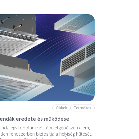
Cikkek
Termékek
rendák eredete és működése
enda egy többfunkciós épületgépészeti elem,
tlen rendszerben biztosítja a helyiség hűtését,