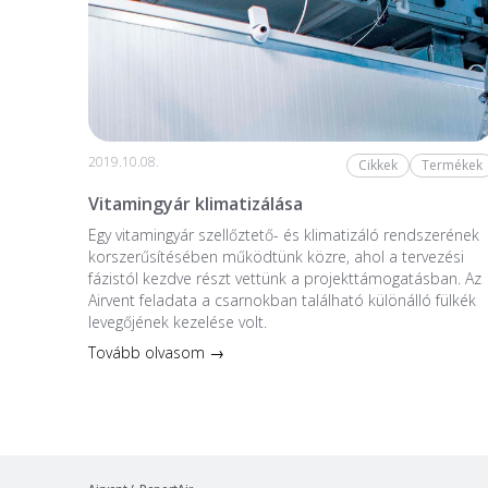
2019.10.08.
Cikkek
Termékek
Vitamingyár klimatizálása
Egy vitamingyár szellőztető- és klimatizáló rendszerének
korszerűsítésében működtünk közre, ahol a tervezési
fázistól kezdve részt vettünk a projekttámogatásban. Az
Airvent feladata a csarnokban található különálló fülkék
levegőjének kezelése volt.
Tovább olvasom →