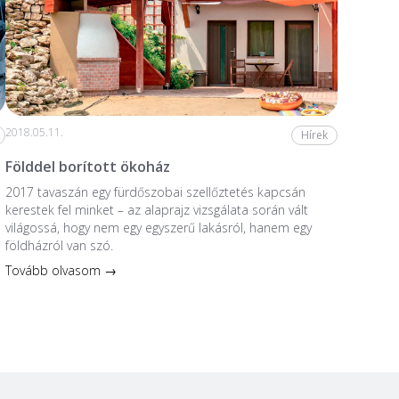
2018.05.11.
Hírek
Földdel borított ökoház
2017 tavaszán egy fürdőszobai szellőztetés kapcsán
kerestek fel minket – az alaprajz vizsgálata során vált
világossá, hogy nem egy egyszerű lakásról, hanem egy
földházról van szó.
Tovább olvasom →