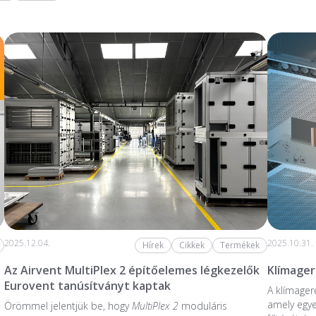
2025.12.04.
2025.10.31.
Hírek
Cikkek
Termékek
Az Airvent MultiPlex 2 építőelemes légkezelők
Klímage
Eurovent tanúsítványt kaptak
A klímager
amely egye
Örömmel jelentjük be, hogy
MultiPlex 2
moduláris