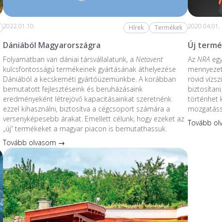
2022.01.10.
2020.04.01.
Hírek
Termékek
Dániából Magyarországra
Új termé
Folyamatban van dániai társvállalatunk, a
Netavent
Az
NRA
egy
kulcsfontosságú termékeinek gyártásának áthelyezése
mennyezet
Dániából a kecskeméti gyártóüzemünkbe. A korábban
rövid vízs
bemutatott fejlesztéseink és beruházásaink
biztosítani
eredményeként létrejövő kapacitásainkat szeretnénk
történhet 
ezzel kihasználni, biztosítva a cégcsoport számára a
mozgatáss
versenyképesebb árakat. Emellett célunk, hogy ezeket az
Tovább o
„új” termékeket a magyar piacon is bemutathassuk.
Tovább olvasom →