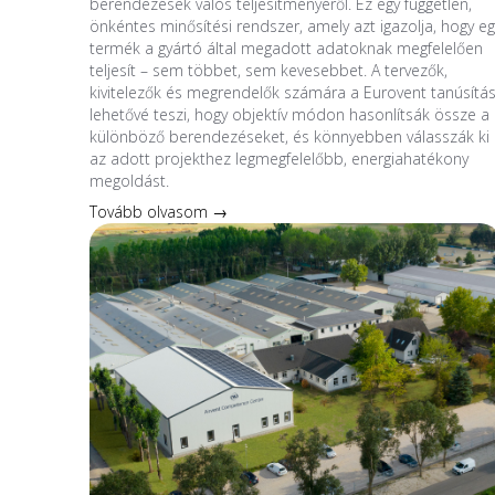
berendezések valós teljesítményéről. Ez egy független,
önkéntes minősítési rendszer, amely azt igazolja, hogy eg
termék a gyártó által megadott adatoknak megfelelően
teljesít – sem többet, sem kevesebbet. A tervezők,
kivitelezők és megrendelők számára a Eurovent tanúsítá
lehetővé teszi, hogy objektív módon hasonlítsák össze a
különböző berendezéseket, és könnyebben válasszák ki
az adott projekthez legmegfelelőbb, energiahatékony
megoldást.
Tovább olvasom →