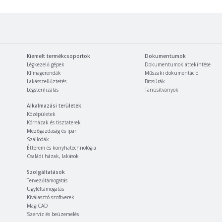
Kiemelt termékcsoportok
Dokumentumok
Légkezelő gépek
Dokumentumok áttekintése
Klímagerendák
Műszaki dokumentáció
Lakásszellőztetés
Brosúrák
Légsterilizálás
Tanúsítványok
Alkalmazási területek
Középületek
Kórházak és tisztaterek
Mezőgazdaság és ipar
Szállodák
Étterem és konyhatechnológia
Családi házak, lakások
Szolgáltatások
Tervezőtámogatás
Ügyféltámogatás
Kiválasztó szoftverek
MagiCAD
Szerviz és beüzemelés