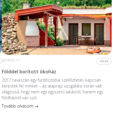
2018.05.11.
Hírek
Földdel borított ökoház
2017 tavaszán egy fürdőszobai szellőztetés kapcsán
kerestek fel minket – az alaprajz vizsgálata során vált
világossá, hogy nem egy egyszerű lakásról, hanem egy
földházról van szó.
Tovább olvasom →