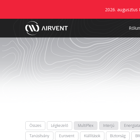
2026. augusztus 
Rólu
Összes
Légkezelő
MultiPlex
Interjú
Energiat
Tanúsítvány
Eurovent
Kiállítások
Biztonság
BI