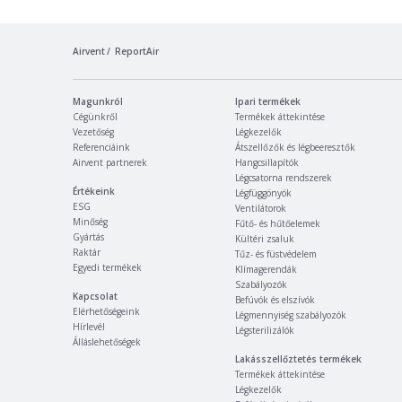
Airvent
ReportAir
Magunkról
Ipari termékek
Cégünkről
Termékek áttekintése
Vezetőség
Légkezelők
Referenciáink
Átszellőzők és légbeeresztők
Airvent partnerek
Hangcsillapítók
Légcsatorna rendszerek
Értékeink
Légfüggönyök
ESG
Ventilátorok
Minőség
Fűtő- és hűtőelemek
Gyártás
Kültéri zsaluk
Raktár
Tűz- és füstvédelem
Egyedi termékek
Klímagerendák
Szabályozók
Kapcsolat
Befúvók és elszívók
Elérhetőségeink
Légmennyiség szabályozók
Hírlevél
Légsterilizálók
Álláslehetőségek
Lakásszellőztetés termékek
Termékek áttekintése
Légkezelők