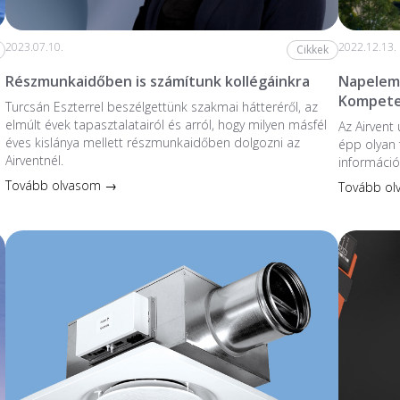
2023.07.10.
2022.12.13.
Cikkek
Részmunkaidőben is számítunk kollégáinkra
Napelem 
Kompete
Turcsán Eszterrel beszélgettünk szakmai hátteréről, az
elmúlt évek tapasztalatairól és arról, hogy milyen másfél
Az Airvent
éves kislánya mellett részmunkaidőben dolgozni az
épp olyan 
Airventnél.
információ
Tovább olvasom →
Tovább o