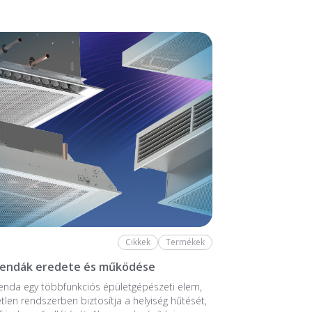
Cikkek
Termékek
rendák eredete és működése
enda egy többfunkciós épületgépészeti elem,
tlen rendszerben biztosítja a helyiség hűtését,