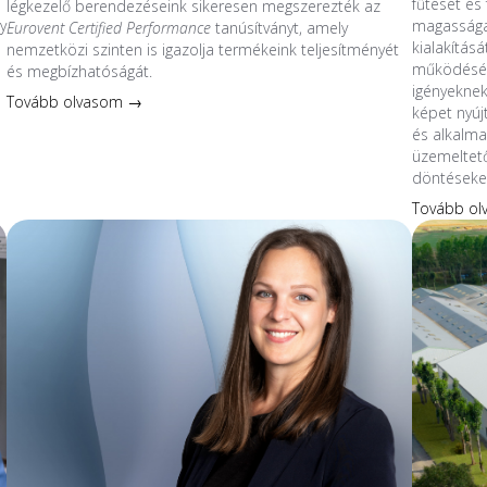
fűtését és 
légkezelő berendezéseink sikeresen megszerezték az
y
magassága
Eurovent Certified Performance
tanúsítványt, amely
kialakítás
nemzetközi szinten is igazolja termékeink teljesítményét
működésév
és megbízhatóságát.
s
igényeknek
Tovább olvasom →
képet nyúj
és alkalmaz
üzemeltet
döntéseke
Tovább o