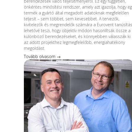
berendezések valós teljesítményéről. Ez egy független,
önkéntes minősítési rendszer, amely azt igazolja, hogy eg
termék a gyártó által megadott adatoknak megfelelően
teljesít – sem többet, sem kevesebbet. A tervezők,
kivitelezők és megrendelők számára a Eurovent tanúsítá
lehetővé teszi, hogy objektív módon hasonlítsák össze a
különböző berendezéseket, és könnyebben válasszák ki
az adott projekthez legmegfelelőbb, energiahatékony
megoldást.
Tovább olvasom →