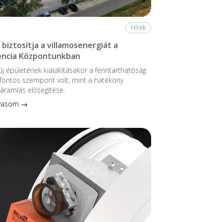
Hírek
biztosítja a villamosenergiát a
ncia Központunkban
 új épületének kialakításakor a fenntarthatóság
fontos szempont volt, mint a hatékony
áramlás elősegítése.
lvasom →