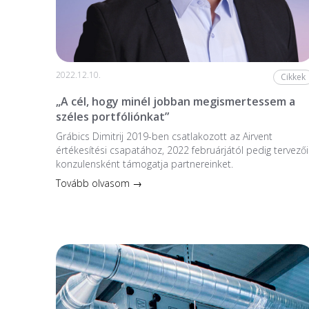
2022.12.10.
Cikkek
„A cél, hogy minél jobban megismertessem a
széles portfóliónkat”
Grábics Dimitrij 2019-ben csatlakozott az Airvent
értékesítési csapatához, 2022 februárjától pedig tervezői
konzulensként támogatja partnereinket.
Tovább olvasom →