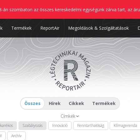
8-án szombaton az összes kereskedelmi egységünk zárva tart, az áru
nk
Termékek
ReportAir
Megoldások & Szolgáltatások
Összes
Hírek
Cikkek
Termékek
Címkék
akarékos
Szabályozás
Innováció
Fenntarthatóság
Klímagerenda
M
Archív