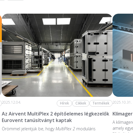
2025.12.04.
2025.10.31.
Hírek
Cikkek
Termékek
Az Airvent MultiPlex 2 építőelemes légkezelők
Klímage
Eurovent tanúsítványt kaptak
A klímager
amely egye
Örömmel jelentjük be, hogy
MultiPlex 2
moduláris