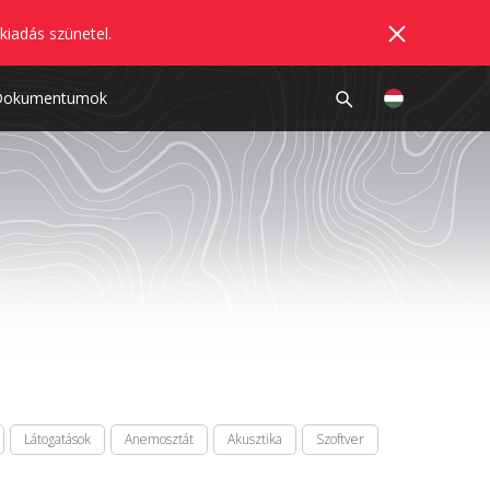
kiadás szünetel.
Dokumentumok
Látogatások
Anemosztát
Akusztika
Szoftver