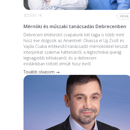
2023.07.14.
Hírek
Mérnöki és műszaki tanácsadás Debrecenben
Debreceni értékesítő csapatunk két tagja is több mint
húsz éve dolgozik az Airventnél. Olvassa el Ujj Zsolt és
Vajda Csaba értékesítő-tanácsadó mérnökökkel készült
interjúnkat szakmai hátterükről, a légtechnikai iparág
legnagyobb kihívásairól, és a debreceni
irodánkban töltött elmúlt húsz évről.
Tovább olvasom →