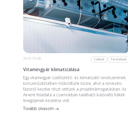
2019.10.08.
Cikkek
Termékek
Vitamingyár klimatizálása
Egy vitamingyár szellőztető- és klimatizáló rendszerének
korszerűsítésében működtünk közre, ahol a tervezési
fázistól kezdve részt vettünk a projekttámogatásban. Az
Airvent feladata a csarnokban található különálló fülkék
levegőjének kezelése volt.
Tovább olvasom →