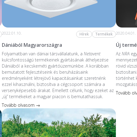
2022.01.10.
2020.04.01.
Hírek
Termékek
Dániából Magyarországra
Új termé
Folyamatban van dániai társvállalatunk, a
Netavent
Az
NRA
egy
kulcsfontosságú termékeinek gyártásának áthelyezése
mennyezet
Dániából a kecskeméti gyártóüzemünkbe. A korábban
rövid vízs
bemutatott fejlesztéseink és beruházásaink
biztosítani
eredményeként létrejövő kapacitásainkat szeretnénk
történhet 
ezzel kihasználni, biztosítva a cégcsoport számára a
mozgatáss
versenyképesebb árakat. Emellett célunk, hogy ezeket az
Tovább o
„új” termékeket a magyar piacon is bemutathassuk.
Tovább olvasom →