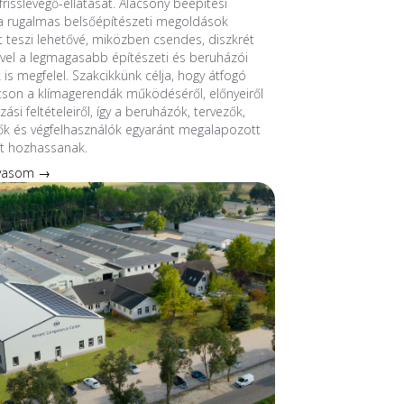
frisslevegő-ellátását. Alacsony beépítési
 rugalmas belsőépítészeti megoldások
át teszi lehetővé, miközben csendes, diszkrét
el a legmagasabb építészeti és beruházói
 is megfelel. Szakcikkünk célja, hogy átfogó
tson a klímagerendák működéséről, előnyeiről
ási feltételeiről, így a beruházók, tervezők,
ők és végfelhasználók egyaránt megalapozott
t hozhassanak.
lvasom →