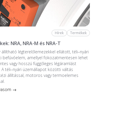
Hírek
Termékek
kek: NRA, NRA-M és NRA-T
 állítható légterelőlemezekkel ellátott, téli–nyári
i befúvóelem, amellyel fokozatmentesen lehet
zintes vagy hosszú függőleges légáramlást
. A téli–nyári üzemállapot közötti váltás
kézi állítással, motoros vagy termoelemes
al.
lvasom →