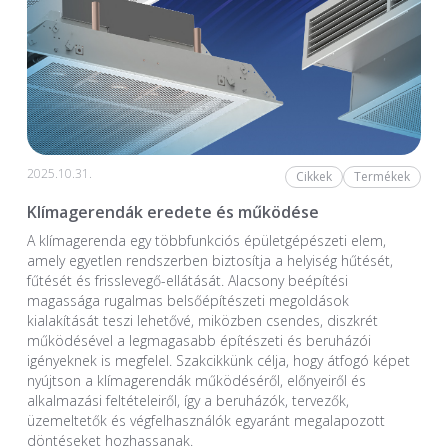
2025.10.31.
Cikkek
Termékek
Klímagerendák eredete és működése
A klímagerenda egy többfunkciós épületgépészeti elem,
amely egyetlen rendszerben biztosítja a helyiség hűtését,
fűtését és frisslevegő-ellátását. Alacsony beépítési
magassága rugalmas belsőépítészeti megoldások
kialakítását teszi lehetővé, miközben csendes, diszkrét
működésével a legmagasabb építészeti és beruházói
igényeknek is megfelel. Szakcikkünk célja, hogy átfogó képet
nyújtson a klímagerendák működéséről, előnyeiről és
alkalmazási feltételeiről, így a beruházók, tervezők,
üzemeltetők és végfelhasználók egyaránt megalapozott
döntéseket hozhassanak.