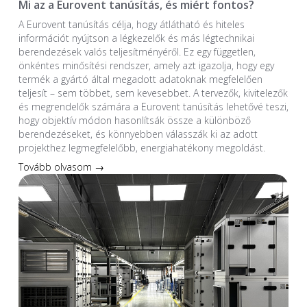
Mi az a Eurovent tanúsítás, és miért fontos?
A Eurovent tanúsítás célja, hogy átlátható és hiteles
információt nyújtson a légkezelők és más légtechnikai
berendezések valós teljesítményéről. Ez egy független,
önkéntes minősítési rendszer, amely azt igazolja, hogy egy
termék a gyártó által megadott adatoknak megfelelően
teljesít – sem többet, sem kevesebbet. A tervezők, kivitelezők
és megrendelők számára a Eurovent tanúsítás lehetővé teszi,
hogy objektív módon hasonlítsák össze a különböző
berendezéseket, és könnyebben válasszák ki az adott
projekthez legmegfelelőbb, energiahatékony megoldást.
Tovább olvasom →