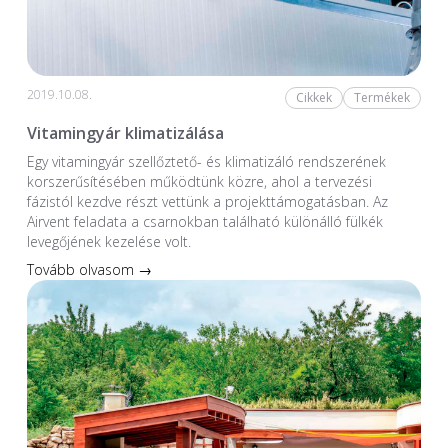
2019.10.08.
Cikkek
Termékek
Vitamingyár klimatizálása
Egy vitamingyár szellőztető- és klimatizáló rendszerének
korszerűsítésében működtünk közre, ahol a tervezési
fázistól kezdve részt vettünk a projekttámogatásban. Az
Airvent feladata a csarnokban található különálló fülkék
levegőjének kezelése volt.
Tovább olvasom →