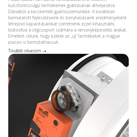
kulcsfontosságú termékeinek gyártásának áthelyezése
Dániából a kecskeméti gyártóüzemünkbe. A korábban
bemutatott fejlesztéseink és beruházásaink eredményeként
létrejövő kapacitásainkat szeretnénk ezzel kihasználni,
biztosítva a cégcsoport számára a versenyképesebb árakat.
Emellett célunk, hogy ezeket az „új” termékeket a magyar
piacon is bemutathassuk.
Tovább olvasom →