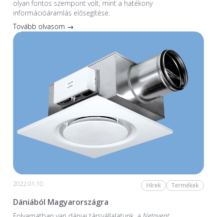
olyan fontos szempont volt, mint a hatékony
információáramlás elősegítése.
Tovább olvasom →
2022.01.10.
Hírek
Termékek
Dániából Magyarországra
Folyamatban van dániai társvállalatunk, a
Netavent