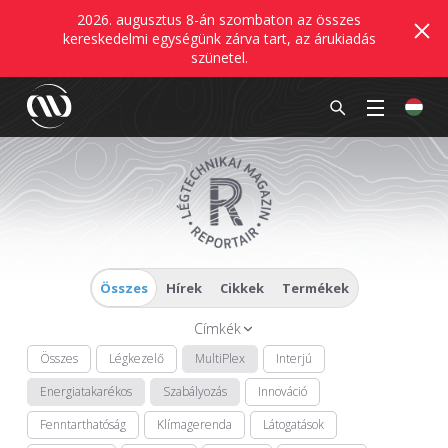
2026. augusztus 8-án szombaton az összes
kereskedelmi egységünk zárva tart, az árukiadás
szünetel.
Összes
Hírek
Cikkek
Termékek
Címkék
Összes
Légkezelő
MultiPlex
Interjú
Energiatakarékos
Szabályozás
Innováció
Fenntarthatóság
Klímagerenda
Látogatások