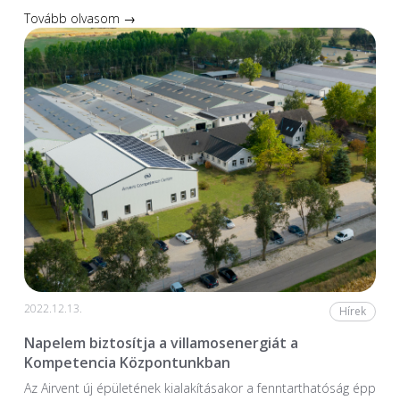
Tovább olvasom →
2022.12.13.
Hírek
Napelem biztosítja a villamosenergiát a
Kompetencia Központunkban
Az Airvent új épületének kialakításakor a fenntarthatóság épp