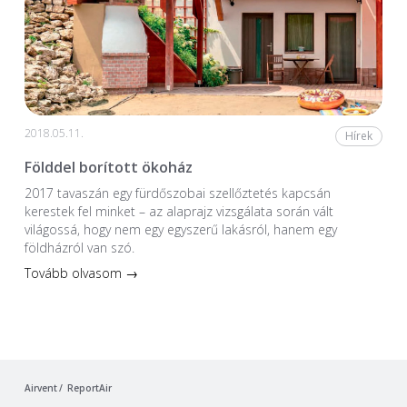
2018.05.11.
Hírek
Földdel borított ökoház
2017 tavaszán egy fürdőszobai szellőztetés kapcsán
kerestek fel minket – az alaprajz vizsgálata során vált
világossá, hogy nem egy egyszerű lakásról, hanem egy
földházról van szó.
Tovább olvasom →
Airvent
ReportAir