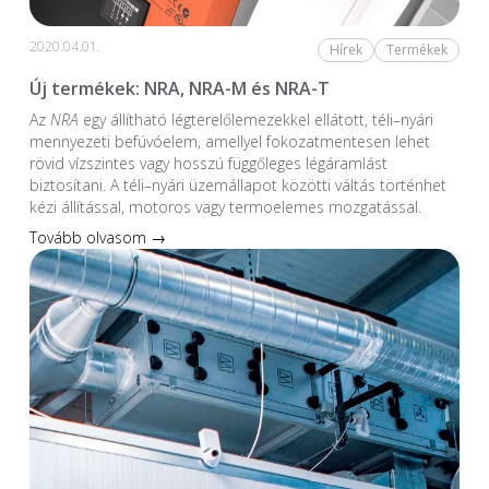
2020.04.01.
Hírek
Termékek
Új termékek: NRA, NRA-M és NRA-T
Az
NRA
egy állítható légterelőlemezekkel ellátott, téli–nyári
mennyezeti befúvóelem, amellyel fokozatmentesen lehet
rövid vízszintes vagy hosszú függőleges légáramlást
biztosítani. A téli–nyári üzemállapot közötti váltás történhet
kézi állítással, motoros vagy termoelemes mozgatással.
Tovább olvasom →