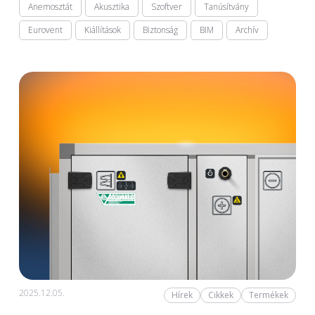
Anemosztát
Akusztika
Szoftver
Tanúsítvány
Eurovent
Kiállítások
Biztonság
BIM
Archív
2025.12.05.
Hírek
Cikkek
Termékek