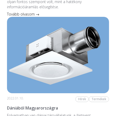
olyan fontos szempont volt, mint a hatékony
információáramlás elősegítése.
Tovább olvasom →
2022.01.10.
Hírek
Termékek
Dániából Magyarországra
Folyamatban van dániai társvállalatunk, a
Netavent