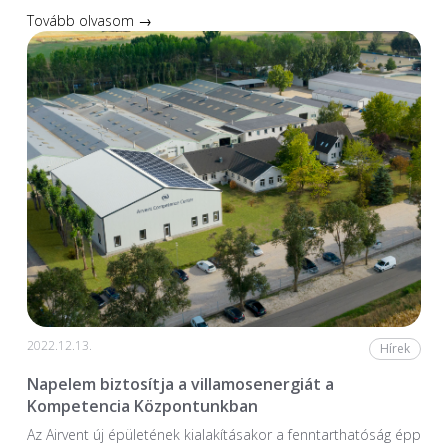
Tovább olvasom →
2022.12.13.
Hírek
Napelem biztosítja a villamosenergiát a
Kompetencia Központunkban
Az Airvent új épületének kialakításakor a fenntarthatóság épp