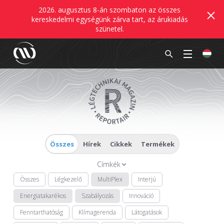
2026. augusztus 8-án szombaton az összes
kereskedelmi egységünk zárva tart, az árukiadás
szünetel.
Összes
Hírek
Cikkek
Termékek
Címkék
Összes
Légkezelő
MultiPlex
Interjú
Energiatakarékos
Szabályozás
Innováció
Fenntarthatóság
Klímagerenda
Látogatások