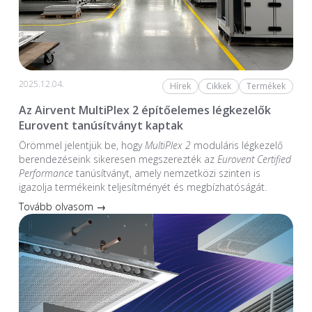
2025.12.04.
Hírek
Cikkek
Termékek
Az Airvent MultiPlex 2 építőelemes légkezelők
Eurovent tanúsítványt kaptak
Örömmel jelentjük be, hogy
MultiPlex 2
moduláris légkezelő
berendezéseink sikeresen megszerezték az
Eurovent Certified
Performance
tanúsítványt, amely nemzetközi szinten is
igazolja termékeink teljesítményét és megbízhatóságát.
Tovább olvasom →