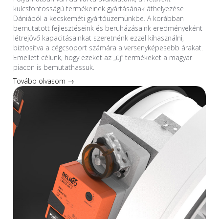
kulcsfontosságú termékeinek gyártásának áthelyezése
Dániából a kecskeméti gyártóüzemünkbe. A korábban
bemutatott fejlesztéseink és beruházásaink eredményeként
létrejövő kapacitásainkat szeretnénk ezzel kihasználni,
biztosítva a cégcsoport számára a versenyképesebb árakat.
Emellett célunk, hogy ezeket az „új” termékeket a magyar
piacon is bemutathassuk.
Tovább olvasom →