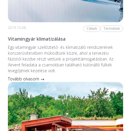
2019.10.08.
Cikkek
Termékek
Vitamingyár klimatizálása
Egy vitamingyár szellőztető- és klimatizáló rendszerének
korszerűsítésében működtünk közre, ahol a tervezési
fázistól kezdve részt vettünk a projekttámogatásban. Az
Airvent feladata a csarnokban található különálló fülkék
levegőjének kezelése volt.
Tovább olvasom →