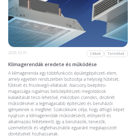
2025.10.31.
Cikkek
Termékek
Klímagerendák eredete és működése
A klímagerenda egy többfunkciós épületgépészeti elem,
amely egyetlen rendszerben biztosítja a helyiség hűtését,
fűtését és frisslevegő-ellátását. Alacsony beépítési
magassága rugalmas belsőépítészeti megoldások
kialakítását teszi lehetővé, miközben csendes, diszkrét
működésével a legmagasabb építészeti és beruházói
igényeknek is megfelel. Szakcikkünk célja, hogy átfogó képet
nyújtson a klímagerendák működéséről, előnyeiről és
alkalmazási feltételeiről, így a beruházók, tervezők,
üzemeltetők és végfelhasználók egyaránt megalapozott
döntéseket hozhassanak.