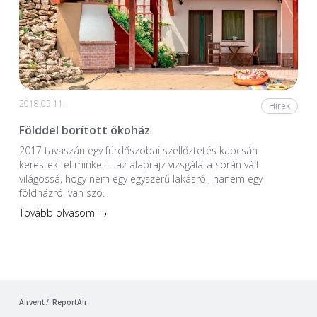
2018.05.11.
Hírek
Földdel borított ökoház
2017 tavaszán egy fürdőszobai szellőztetés kapcsán
kerestek fel minket – az alaprajz vizsgálata során vált
világossá, hogy nem egy egyszerű lakásról, hanem egy
földházról van szó.
Tovább olvasom →
Airvent
ReportAir