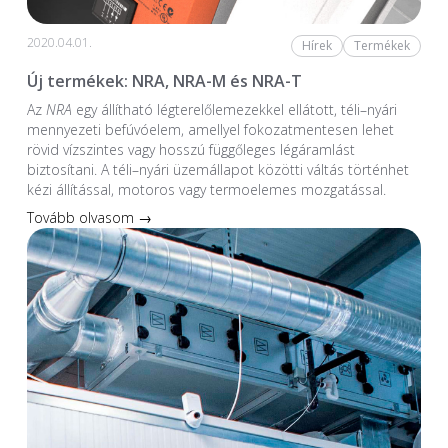
2020.04.01.
Hírek
Termékek
Új termékek: NRA, NRA-M és NRA-T
Az
NRA
egy állítható légterelőlemezekkel ellátott, téli–nyári
mennyezeti befúvóelem, amellyel fokozatmentesen lehet
rövid vízszintes vagy hosszú függőleges légáramlást
biztosítani. A téli–nyári üzemállapot közötti váltás történhet
kézi állítással, motoros vagy termoelemes mozgatással.
Tovább olvasom →