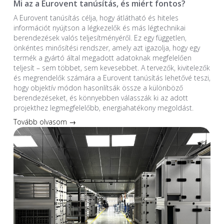
Mi az a Eurovent tanúsítás, és miért fontos?
A Eurovent tanúsítás célja, hogy átlátható és hiteles
információt nyújtson a légkezelők és más légtechnikai
berendezések valós teljesítményéről. Ez egy független,
önkéntes minősítési rendszer, amely azt igazolja, hogy egy
termék a gyártó által megadott adatoknak megfelelően
teljesít – sem többet, sem kevesebbet. A tervezők, kivitelezők
és megrendelők számára a Eurovent tanúsítás lehetővé teszi,
hogy objektív módon hasonlítsák össze a különböző
berendezéseket, és könnyebben válasszák ki az adott
projekthez legmegfelelőbb, energiahatékony megoldást.
Tovább olvasom →