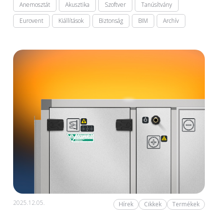
Anemosztát
Akusztika
Szoftver
Tanúsítvány
Eurovent
Kiállítások
Biztonság
BIM
Archív
2025.12.05.
Hírek
Cikkek
Termékek