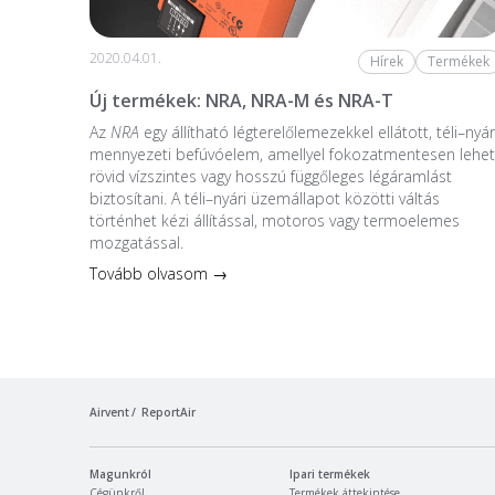
2020.04.01.
Hírek
Termékek
Új termékek: NRA, NRA-M és NRA-T
Az
NRA
egy állítható légterelőlemezekkel ellátott, téli–nyár
mennyezeti befúvóelem, amellyel fokozatmentesen lehet
rövid vízszintes vagy hosszú függőleges légáramlást
biztosítani. A téli–nyári üzemállapot közötti váltás
történhet kézi állítással, motoros vagy termoelemes
mozgatással.
Tovább olvasom →
Airvent
ReportAir
Magunkról
Ipari termékek
Cégünkről
Termékek áttekintése