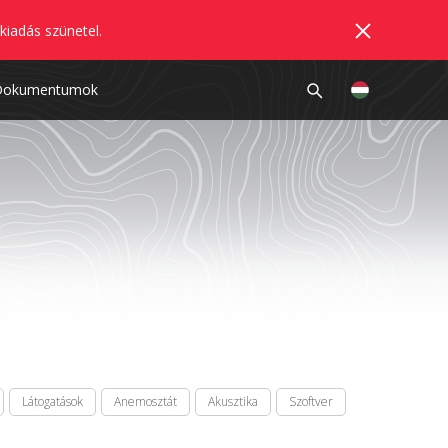
kiadás szünetel.
Dokumentumok
Látogatások
Anemosztát
Akusztika
Szoftver