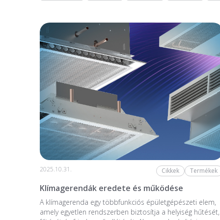
2025.10.31.
Cikkek
Termékek
Klímagerendák eredete és működése
A klímagerenda egy többfunkciós épületgépészeti elem,
amely egyetlen rendszerben biztosítja a helyiség hűtését,