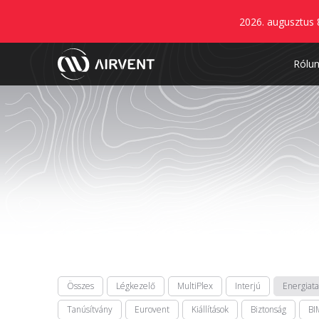
2026. augusztus 
Rólu
Összes
Légkezelő
MultiPlex
Interjú
Energiat
Tanúsítvány
Eurovent
Kiállítások
Biztonság
BI