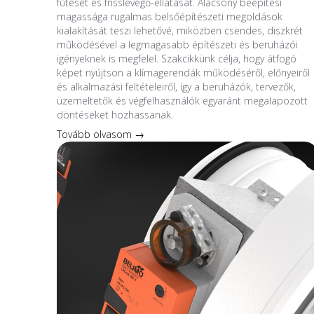
fűtését és frisslevegő-ellátását. Alacsony beépítési
magassága rugalmas belsőépítészeti megoldások
kialakítását teszi lehetővé, miközben csendes, diszkrét
működésével a legmagasabb építészeti és beruházói
igényeknek is megfelel. Szakcikkünk célja, hogy átfogó
képet nyújtson a klímagerendák működéséről, előnyeiről
és alkalmazási feltételeiről, így a beruházók, tervezők,
üzemeltetők és végfelhasználók egyaránt megalapozott
döntéseket hozhassanak.
Tovább olvasom →