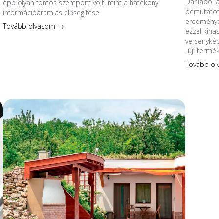
Dániából 
épp olyan fontos szempont volt, mint a hatékony
bemutatott
információáramlás elősegítése.
eredmények
Tovább olvasom →
ezzel kiha
versenykép
„új” termé
Tovább o