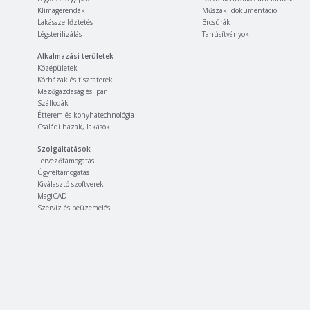
Klímagerendák
Műszaki dokumentáció
Lakásszellőztetés
Brosúrák
Légsterilizálás
Tanúsítványok
Alkalmazási területek
Középületek
Kórházak és tisztaterek
Mezőgazdaság és ipar
Szállodák
Étterem és konyhatechnológia
Családi házak, lakások
Szolgáltatások
Tervezőtámogatás
Ügyféltámogatás
Kiválasztó szoftverek
MagiCAD
Szerviz és beüzemelés