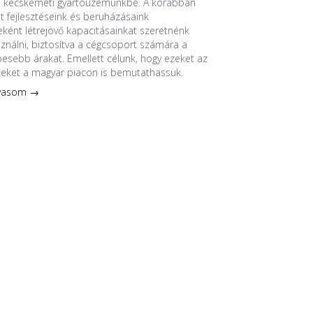
a kecskeméti gyártóüzemünkbe. A korábban
 fejlesztéseink és beruházásaink
ént létrejövő kapacitásainkat szeretnénk
sználni, biztosítva a cégcsoport számára a
esebb árakat. Emellett célunk, hogy ezeket az
keket a magyar piacon is bemutathassuk.
lvasom →