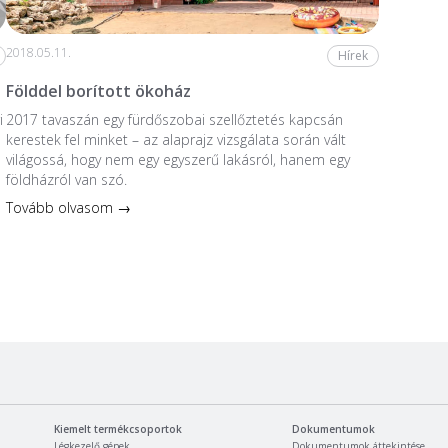
2018.05.11.
Hírek
Földdel borított ökoház
i
2017 tavaszán egy fürdőszobai szellőztetés kapcsán
kerestek fel minket – az alaprajz vizsgálata során vált
világossá, hogy nem egy egyszerű lakásról, hanem egy
földházról van szó.
Tovább olvasom →
Kiemelt termékcsoportok
Dokumentumok
Légkezelő gépek
Dokumentumok áttekintése