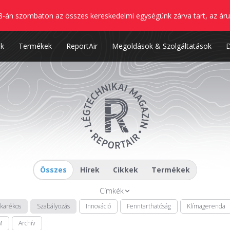
8-án szombaton az összes kereskedelmi egységünk zárva tart, az áru
nk
Termékek
ReportAir
Megoldások & Szolgáltatások
Összes
Hírek
Cikkek
Termékek
Címkék
akarékos
Szabályozás
Innováció
Fenntarthatóság
Klímagerenda
M
Archív