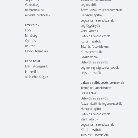
Vezetőség
Légkezelők
Referenciáink
Átszellőzők és légbeeresztők
Airvent partnerek
Hangcsillapítók
Légcsatorna rendszerek
Értékeink
Légfüggönyök
ESG
Ventilátorok
Minőség
Fűtő- és hűtőelemek
Gyártás
Kültéri zsaluk
Raktár
Tűz- és füstvédelem
Egyedi termékek
Klímagerendák
Szabályozók
Kapcsolat
Befúvók és elszívók
Elérhetőségeink
Légmennyiség szabályozók
Hírlevél
Légsterilizálók
Álláslehetőségek
Lakásszellőztetés termékek
Termékek áttekintése
Légkezelők
Befúvók és elszívók
Átszellőzők és légbeeresztők
Hangcsillapítók
Fűtő- és hűtőelemek
Ventilátorok
Légcsatorna rendszerek
Kültéri zsaluk
Tűz- és füstvédelem