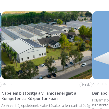
2022.12.13.
2022.01.10.
Hírek
Napelem biztosítja a villamosenergiát a
Dániából
Kompetencia Központunkban
Folyamatba
kulcsfonto
Az Airvent új épületének kialakításakor a fenntarthatóság