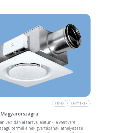
Hírek
Termékek
 Magyarországra
n van dániai társvállalatunk, a
Netavent
sságú termékeinek gyártásának áthelyezése