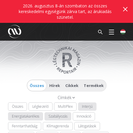
2026. augusztus 8-án szombaton az összes
kereskedelmi egységünk zárva tart, az árukiadás
szünetel.
Összes
Hírek
Cikkek
Termékek
Címkék
Összes
Légkezelő
MultiPlex
Interjú
Energiatakarékos
Szabályozás
Innováció
Fenntarthatóság
Klímagerenda
Látogatások