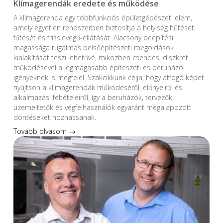
Klímagerendák eredete és működése
A klímagerenda egy többfunkciós épületgépészeti elem,
amely egyetlen rendszerben biztosítja a helyiség hűtését,
fűtését és frisslevegő-ellátását. Alacsony beépítési
magassága rugalmas belsőépítészeti megoldások
kialakítását teszi lehetővé, miközben csendes, diszkrét
működésével a legmagasabb építészeti és beruházói
igényeknek is megfelel. Szakcikkünk célja, hogy átfogó képet
nyújtson a klímagerendák működéséről, előnyeiről és
alkalmazási feltételeiről, így a beruházók, tervezők,
üzemeltetők és végfelhasználók egyaránt megalapozott
döntéseket hozhassanak.
Tovább olvasom →