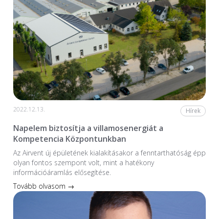
2022.12.13.
Hírek
Napelem biztosítja a villamosenergiát a
Kompetencia Központunkban
Az Airvent új épületének kialakításakor a fenntarthatóság épp
olyan fontos szempont volt, mint a hatékony
információáramlás elősegítése.
Tovább olvasom →