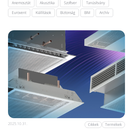
Anemosztát
Akusztika
Szoftver
Tanúsítvány
Eurovent
Kiállítások
Biztonság
BIM
Archív
2025.10.31.
Cikkek
Termékek