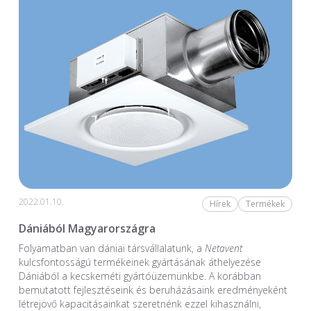
2022.01.10.
Hírek
Termékek
Dániából Magyarországra
Folyamatban van dániai társvállalatunk, a
Netavent
kulcsfontosságú termékeinek gyártásának áthelyezése
Dániából a kecskeméti gyártóüzemünkbe. A korábban
bemutatott fejlesztéseink és beruházásaink eredményeként
létrejövő kapacitásainkat szeretnénk ezzel kihasználni,