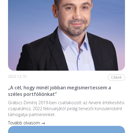
2022.12.10.
Cikkek
„A cél, hogy minél jobban megismertessem a
széles portfóliónkat”
Grábics Dimitrij 2019-ben csatlakozott az Airvent értékesítési
csapatához, 2022 februárjától pedig tervezői konzulensként
támogatja partnereinket.
Tovább olvasom →