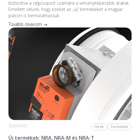
biztosítva a cégcsoport számára a versenyképesebb árakat.
Emellett célunk, hogy ezeket az „új” termékeket a magyar
piacon is bemutathassuk.
Tovább olvasom →
2020.04.01.
Hírek
Termékek
Új termékek: NRA, NRA-M és NRA-T