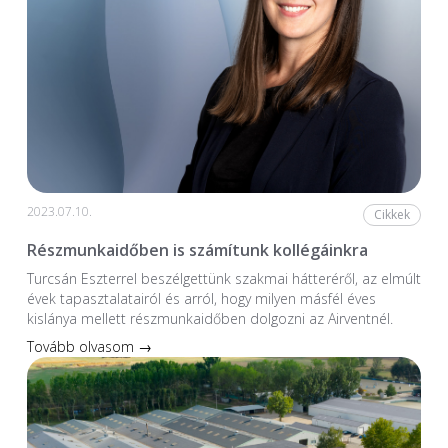
2023.07.10.
Cikkek
Részmunkaidőben is számítunk kollégáinkra
Turcsán Eszterrel beszélgettünk szakmai hátteréről, az elmúlt
évek tapasztalatairól és arról, hogy milyen másfél éves
kislánya mellett részmunkaidőben dolgozni az Airventnél.
Tovább olvasom →