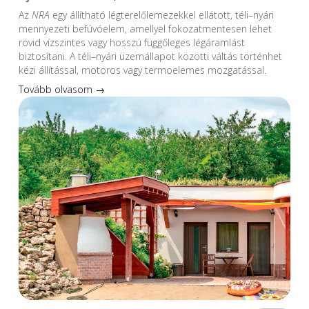
Az
NRA
egy állítható légterelőlemezekkel ellátott, téli–nyári
mennyezeti befúvóelem, amellyel fokozatmentesen lehet
rövid vízszintes vagy hosszú függőleges légáramlást
biztosítani. A téli–nyári üzemállapot közötti váltás történhet
kézi állítással, motoros vagy termoelemes mozgatással.
Tovább olvasom →