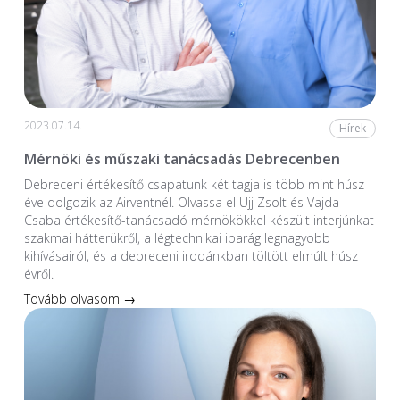
2023.07.14.
Hírek
Mérnöki és műszaki tanácsadás Debrecenben
Debreceni értékesítő csapatunk két tagja is több mint húsz
éve dolgozik az Airventnél. Olvassa el Ujj Zsolt és Vajda
Csaba értékesítő-tanácsadó mérnökökkel készült interjúnkat
szakmai hátterükről, a légtechnikai iparág legnagyobb
kihívásairól, és a debreceni irodánkban töltött elmúlt húsz
évről.
Tovább olvasom →