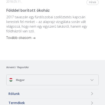
2018.05.11.
Hírek
Földdel borított ökoház
2017 tavaszán egy fürdőszobai szellőztetés kapcsán
kerestek fel minket – az alaprajz vizsgálata során vált
világossá, hogy nem egy egyszerű lakásról, hanem egy
földházról van szó.
Tovább olvasom →
Airvent
ReportAir
Magyar
Rólunk
Termékek