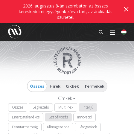
2026. augusztus 8-án szombaton az összes
kereskedelmi egységünk zárva tart, az árukiadás
szünetel.
Összes
Hírek
Cikkek
Termékek
Címkék
Összes
Légkezelő
MultiPlex
Interjú
Energiatakarékos
Szabályozás
Innováció
Fenntarthatóság
Klímagerenda
Látogatások