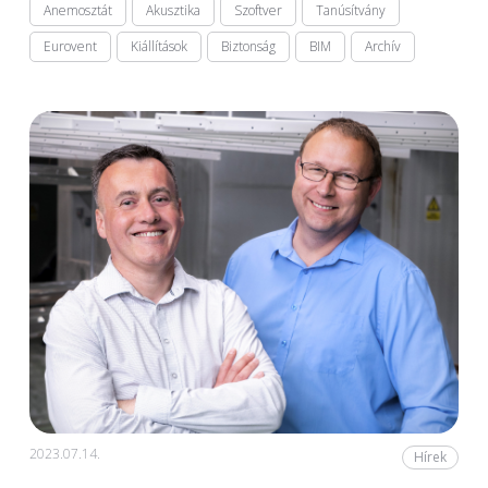
Anemosztát
Akusztika
Szoftver
Tanúsítvány
Eurovent
Kiállítások
Biztonság
BIM
Archív
2023.07.14.
Hírek