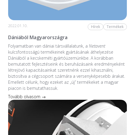
2022.01.10.
Hírek
Termékek
Dániából Magyarországra
Folyamatban van dániai társvállalatunk, a
Netavent
kulcsfontosságú termékeinek gyártásának áthelyezése
Dániából a kecskeméti gyártóüzemünkbe. A korábban
bemutatott fejlesztéseink és beruházásaink eredményeként
létrejövő kapacitásainkat szeretnénk ezzel kihasználni,
biztosítva a cégcsoport számára a versenyképesebb árakat.
Emellett célunk, hogy ezeket az „új” termékeket a magyar
piacon is bemutathassuk.
Tovább olvasom →