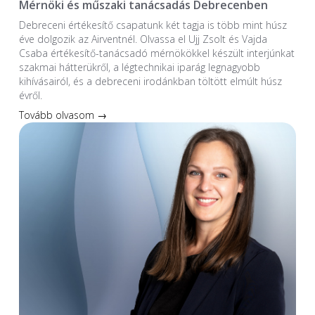
Mérnöki és műszaki tanácsadás Debrecenben
Debreceni értékesítő csapatunk két tagja is több mint húsz
éve dolgozik az Airventnél. Olvassa el Ujj Zsolt és Vajda
Csaba értékesítő-tanácsadó mérnökökkel készült interjúnkat
szakmai hátterükről, a légtechnikai iparág legnagyobb
kihívásairól, és a debreceni irodánkban töltött elmúlt húsz
évről.
Tovább olvasom →