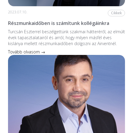
2023.07.10.
Cikkek
Részmunkaidőben is számítunk kollégáinkra
Turcsán Eszterrel beszélgettünk szakmai hátteréről, az elmúlt
évek tapasztalatairól és arról, hogy milyen másfél éves
kislánya mellett részmunkaidőben dolgozni az Airventnél.
Tovább olvasom →