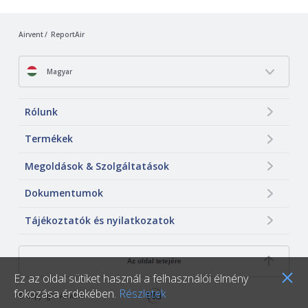
Airvent
ReportAir
Magyar
Rólunk
Termékek
Megoldások & Szolgáltatások
Dokumentumok
Tájékoztatók és nyilatkozatok
Az oldal tetejére
Ez az oldal sütiket használ a felhasználói élmény
fokozása érdekében.
Részletek
© Copyright Airvent