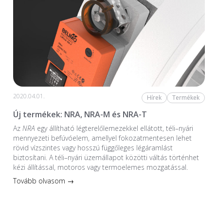
2020.04.01.
Hírek
Termékek
Új termékek: NRA, NRA-M és NRA-T
Az
NRA
egy állítható légterelőlemezekkel ellátott, téli–nyári
mennyezeti befúvóelem, amellyel fokozatmentesen lehet
rövid vízszintes vagy hosszú függőleges légáramlást
biztosítani. A téli–nyári üzemállapot közötti váltás történhet
kézi állítással, motoros vagy termoelemes mozgatással.
Tovább olvasom →