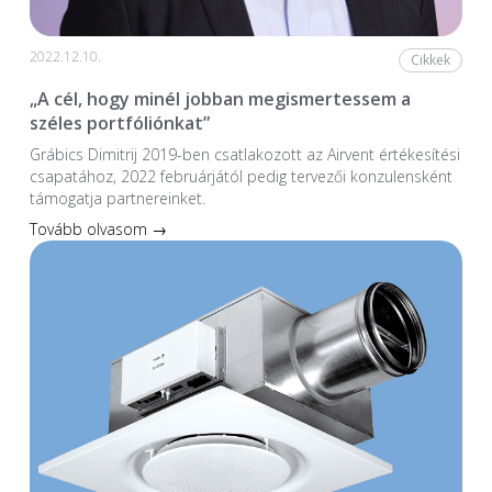
2022.12.10.
Cikkek
„A cél, hogy minél jobban megismertessem a
széles portfóliónkat”
Grábics Dimitrij 2019-ben csatlakozott az Airvent értékesítési
csapatához, 2022 februárjától pedig tervezői konzulensként
támogatja partnereinket.
Tovább olvasom →