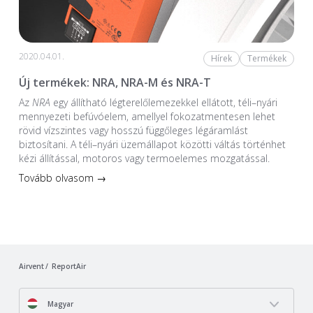
2020.04.01.
Hírek
Termékek
Új termékek: NRA, NRA-M és NRA-T
Az
NRA
egy állítható légterelőlemezekkel ellátott, téli–nyári
mennyezeti befúvóelem, amellyel fokozatmentesen lehet
rövid vízszintes vagy hosszú függőleges légáramlást
biztosítani. A téli–nyári üzemállapot közötti váltás történhet
kézi állítással, motoros vagy termoelemes mozgatással.
Tovább olvasom →
Airvent
ReportAir
Magyar