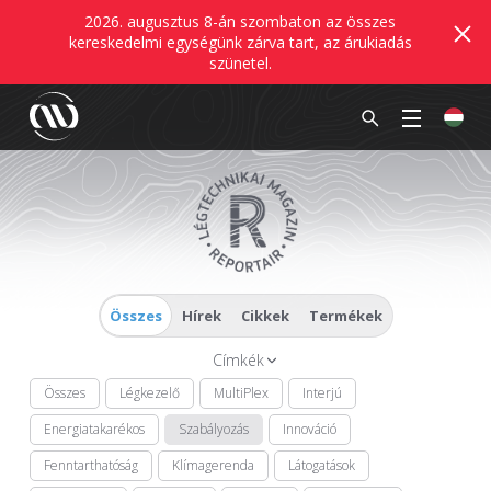
2026. augusztus 8-án szombaton az összes
kereskedelmi egységünk zárva tart, az árukiadás
szünetel.
Összes
Hírek
Cikkek
Termékek
Címkék
Összes
Légkezelő
MultiPlex
Interjú
Energiatakarékos
Szabályozás
Innováció
Fenntarthatóság
Klímagerenda
Látogatások