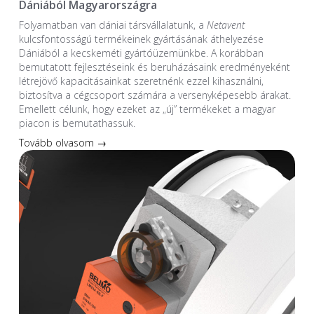
Dániából Magyarországra
Folyamatban van dániai társvállalatunk, a
Netavent
kulcsfontosságú termékeinek gyártásának áthelyezése
Dániából a kecskeméti gyártóüzemünkbe. A korábban
bemutatott fejlesztéseink és beruházásaink eredményeként
létrejövő kapacitásainkat szeretnénk ezzel kihasználni,
biztosítva a cégcsoport számára a versenyképesebb árakat.
Emellett célunk, hogy ezeket az „új” termékeket a magyar
piacon is bemutathassuk.
Tovább olvasom →