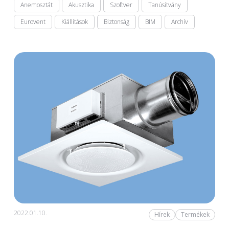
Anemosztát
Akusztika
Szoftver
Tanúsítvány
Eurovent
Kiállítások
Biztonság
BIM
Archív
2022.01.10.
Hírek
Termékek