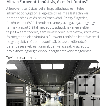
Mi az a Eurovent tanúsítás, és miért fontos?
A Eurovent tanúsítás célja, hogy átlátható és hiteles
információt nyújtson a légkezelők és más légtechnikai
berendezések valós teljesítményéről. Ez egy független,
önkéntes minősítési rendszer, amely azt igazolja, hogy egy
termék a gyártó által megadott adatoknak megfelelően
teljesít – sem többet, sem kevesebbet. A tervezők, kivitelezők
és megrendelők számára a Eurovent tanúsítás lehetővé teszi,
hogy objektív módon hasonlítsák össze a különböző
berendezéseket, és könnyebben válasszák ki az adott
projekthez legmegfelelőbb, energiahatékony megoldást.
Tovább olvasom →