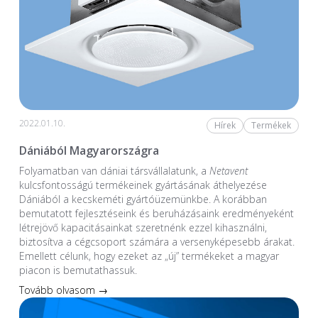
2022.01.10.
Hírek
Termékek
Dániából Magyarországra
Folyamatban van dániai társvállalatunk, a
Netavent
kulcsfontosságú termékeinek gyártásának áthelyezése
Dániából a kecskeméti gyártóüzemünkbe. A korábban
bemutatott fejlesztéseink és beruházásaink eredményeként
létrejövő kapacitásainkat szeretnénk ezzel kihasználni,
biztosítva a cégcsoport számára a versenyképesebb árakat.
Emellett célunk, hogy ezeket az „új” termékeket a magyar
piacon is bemutathassuk.
Tovább olvasom →