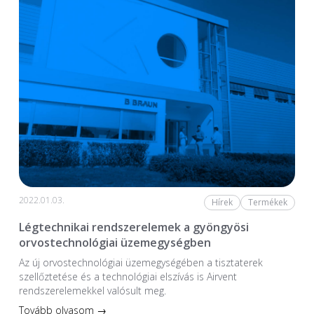
2022.01.03.
Hírek
Termékek
Légtechnikai rendszerelemek a gyöngyösi
orvostechnológiai üzemegységben
Az új orvostechnológiai üzem­egységében a tiszta­terek
szellőztetése és a technológiai elszívás is Airvent
rendszerelemekkel valósult meg.
Tovább olvasom →