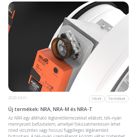
2020.04.01.
Hírek
Termékek
Új termékek: NRA, NRA-M és NRA-T
Az
NRA
egy állítható légterelőlemezekkel ellátott, téli–nyári
mennyezeti befúvóelem, amellyel fokozatmentesen lehet
rövid vízszintes vagy hosszú függőleges légáramlást
biztosítani. A téli–nyári üzemállapot közötti váltás történhet