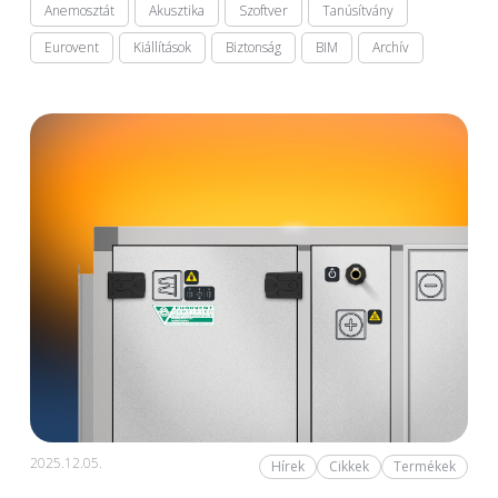
Anemosztát
Akusztika
Szoftver
Tanúsítvány
Eurovent
Kiállítások
Biztonság
BIM
Archív
2025.12.05.
Hírek
Cikkek
Termékek