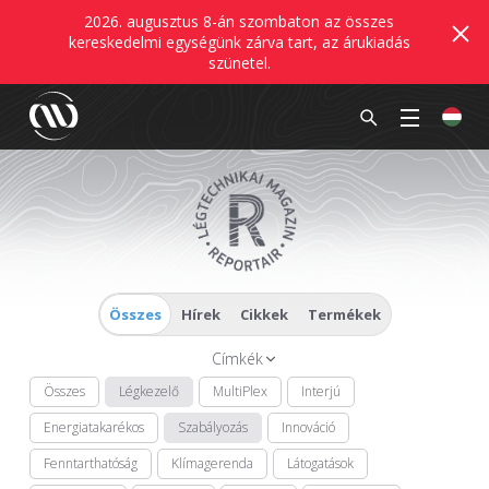
2026. augusztus 8-án szombaton az összes
kereskedelmi egységünk zárva tart, az árukiadás
szünetel.
Összes
Hírek
Cikkek
Termékek
Címkék
Összes
Légkezelő
MultiPlex
Interjú
Energiatakarékos
Szabályozás
Innováció
Fenntarthatóság
Klímagerenda
Látogatások