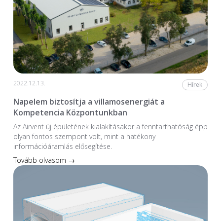
2022.12.13.
Hírek
Napelem biztosítja a villamosenergiát a
Kompetencia Központunkban
Az Airvent új épületének kialakításakor a fenntarthatóság épp
olyan fontos szempont volt, mint a hatékony
információáramlás elősegítése.
Tovább olvasom →