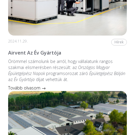
2024.11.29.
Hírek
Airvent Az Év Gyártója
Örömmel számolunk be arról, hogy vállalatunk rangos
szakmai elismerésben részesült: az
Országos Magyar
Épületgépész Napok
programsorozat záró
Épületgépész Bálján
az
Év Gyártója
díjat vehettük át.
Tovább olvasom →