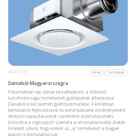
2022.01.10.
Hírek
Termékek
Dániából Magyarországra
Folyamatban van dániai társvállalatunk, a
Netavent
kulcsfontosságú termékeinek gyártásának áthelyezése
Dániából a kecskeméti gyártóüzemünkbe. A korábban
bemutatott fejlesztéseink és beruházásaink eredményeként
létrejövő kapacitásainkat szeretnénk ezzel kihasználni,
biztosítva a cégcsoport számára a versenyképesebb árakat.
Emellett célunk, hogy ezeket az „új” termékeket a magyar
piacon is bemutathassuk.