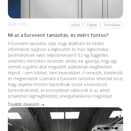
2025.12.05.
Hírek
Cikkek
Termékek
Mi az a Eurovent tanúsítás, és miért fontos?
A Eurovent tanúsítás célja, hogy átlátható és hiteles
információt nyújtson a légkezelők és más légtechnikai
berendezések valós teljesítményéről. Ez egy független,
önkéntes minősítési rendszer, amely azt igazolja, hogy egy
termék a gyártó által megadott adatoknak megfelelően
teljesít – sem többet, sem kevesebbet. A tervezők, kivitelezők
és megrendelők számára a Eurovent tanúsítás lehetővé teszi,
hogy objektív módon hasonlítsák össze a különböző
berendezéseket, és könnyebben válasszák ki az adott
projekthez legmegfelelőbb, energiahatékony megoldást.
Tovább olvasom →