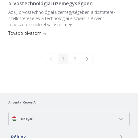
orvostechnológiai üzemegységben
Az új orvostechnológiai üzem­egységében a tiszta­terek
szellőztetése és a technológiai elszívás is Airvent
rendszerelemekkel valósult meg.
Tovább olvasom →
1
2
Airvent
ReportAir
Magyar
Rólunk