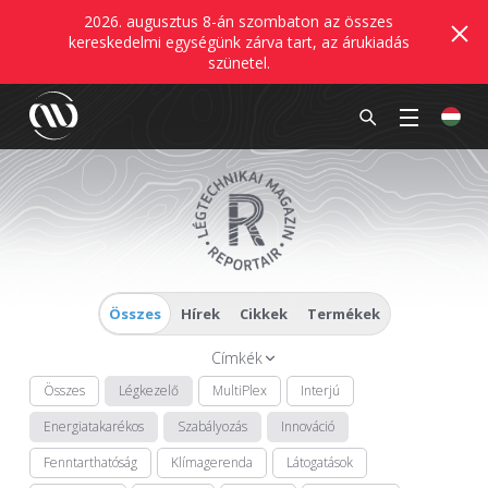
2026. augusztus 8-án szombaton az összes
kereskedelmi egységünk zárva tart, az árukiadás
szünetel.
Összes
Hírek
Cikkek
Termékek
Címkék
Összes
Légkezelő
MultiPlex
Interjú
Energiatakarékos
Szabályozás
Innováció
Fenntarthatóság
Klímagerenda
Látogatások