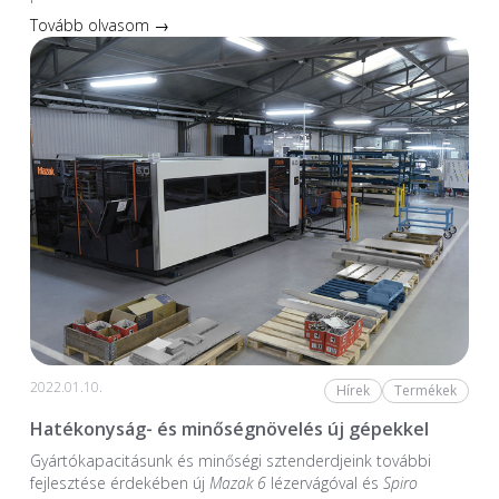
Tovább olvasom →
2022.01.10.
Hírek
Termékek
Hatékonyság- és minőségnövelés új gépekkel
Gyártókapacitásunk és minőségi sztenderdjeink további
fejlesztése érdekében új
Mazak 6
lézervágóval és
Spiro