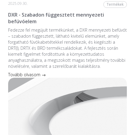
2025.09.30.
Termékek
DXR - Szabadon függesztett mennyezeti
befúvóelem
Fedezze fel megújult termékünket, a DXR mennyezeti befúvót
– szabadon függesztett, látható kivitelű elemünket, amely
forgatható fúvókabetétekkel rendelkezik, és kiegészíti a
DRT(I), DRTX és BRD termékcsaládokat. A fejlesztés során
kiemelt figyelmet fordítottunk a környezettudatos
anyaghasználatra, a megszokott magas teljesítmény további
növelésére, valamint a szerelőbarát kialakításra.
Tovább olvasom →