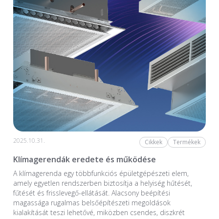
2025.10.31.
Cikkek
Termékek
Klímagerendák eredete és működése
A klímagerenda egy többfunkciós épületgépészeti elem,
amely egyetlen rendszerben biztosítja a helyiség hűtését,
fűtését és frisslevegő-ellátását. Alacsony beépítési
magassága rugalmas belsőépítészeti megoldások
kialakítását teszi lehetővé, miközben csendes, diszkrét