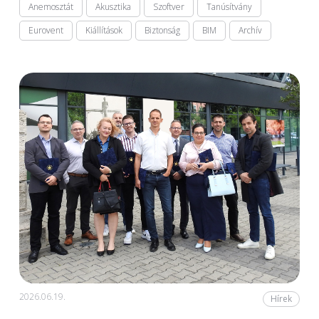
Anemosztát
Akusztika
Szoftver
Tanúsítvány
Eurovent
Kiállítások
Biztonság
BIM
Archív
2026.06.19.
Hírek