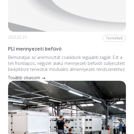
2025.05.23.
Termékek
PLI mennyezeti befúvó
Bemutatjuk az anemosztát családunk legújabb tagját. Ezt a
teli frontlapos, négyzet alakú mennyezeti befúvót süllyesztett
beépítésre terveztük moduláris álmennyezeti rendszerekhez.
Tovább olvasom →