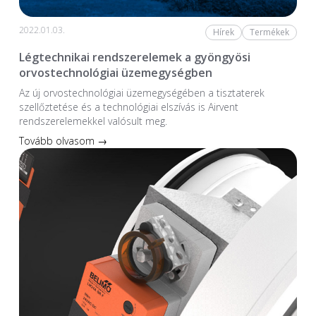
2022.01.03.
Hírek
Termékek
Légtechnikai rendszerelemek a gyöngyösi
orvostechnológiai üzemegységben
Az új orvostechnológiai üzem­egységében a tiszta­terek
szellőztetése és a technológiai elszívás is Airvent
rendszerelemekkel valósult meg.
Tovább olvasom →