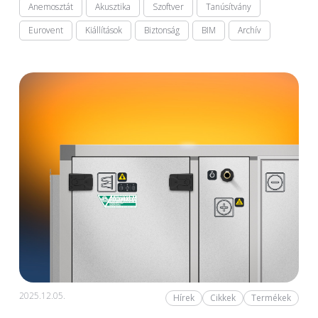
Anemosztát
Akusztika
Szoftver
Tanúsítvány
Eurovent
Kiállítások
Biztonság
BIM
Archív
2025.12.05.
Hírek
Cikkek
Termékek