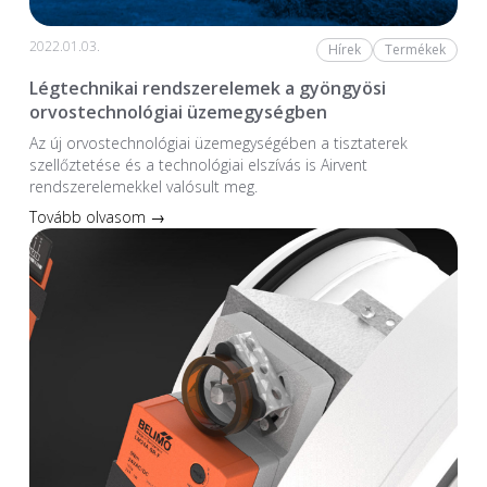
2022.01.03.
Hírek
Termékek
Légtechnikai rendszerelemek a gyöngyösi
orvostechnológiai üzemegységben
Az új orvostechnológiai üzem­egységében a tiszta­terek
szellőztetése és a technológiai elszívás is Airvent
rendszerelemekkel valósult meg.
Tovább olvasom →