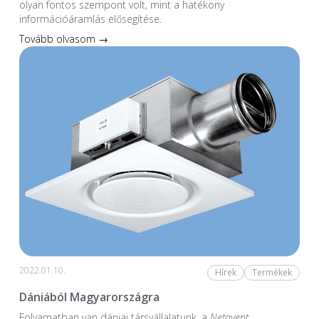
olyan fontos szempont volt, mint a hatékony
információáramlás elősegítése.
Tovább olvasom →
2022.01.10.
Hírek
Termékek
Dániából Magyarországra
Folyamatban van dániai társvállalatunk, a
Netavent