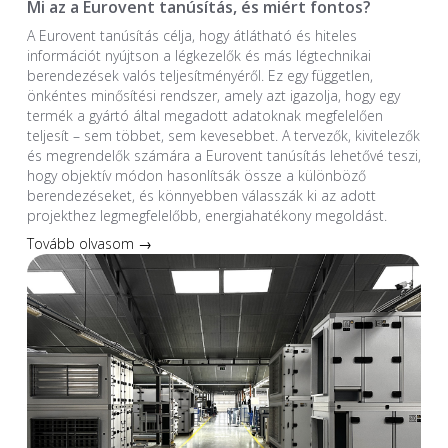
Mi az a Eurovent tanúsítás, és miért fontos?
A Eurovent tanúsítás célja, hogy átlátható és hiteles
információt nyújtson a légkezelők és más légtechnikai
berendezések valós teljesítményéről. Ez egy független,
önkéntes minősítési rendszer, amely azt igazolja, hogy egy
termék a gyártó által megadott adatoknak megfelelően
teljesít – sem többet, sem kevesebbet. A tervezők, kivitelezők
és megrendelők számára a Eurovent tanúsítás lehetővé teszi,
hogy objektív módon hasonlítsák össze a különböző
berendezéseket, és könnyebben válasszák ki az adott
projekthez legmegfelelőbb, energiahatékony megoldást.
Tovább olvasom →