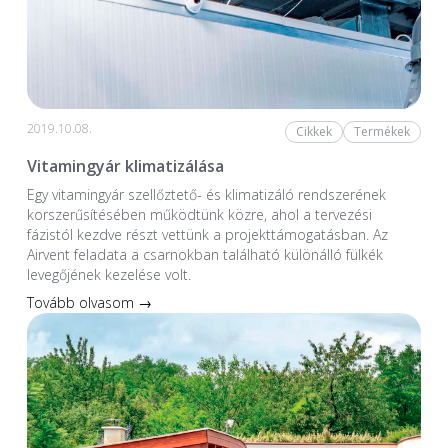
2019.10.08.
Cikkek
Termékek
Vitamingyár klimatizálása
Egy vitamingyár szellőztető- és klimatizáló rendszerének
korszerűsítésében működtünk közre, ahol a tervezési
fázistól kezdve részt vettünk a projekttámogatásban. Az
Airvent feladata a csarnokban található különálló fülkék
levegőjének kezelése volt.
Tovább olvasom →