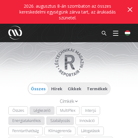
2026. augusztus 8-án szombaton az összes
kereskedelmi egységünk zárva tart, az árukiadás
szünetel.
Összes
Hírek
Cikkek
Termékek
Címkék
Összes
Légkezelő
MultiPlex
Interjú
Energiatakarékos
Szabályozás
Innováció
Fenntarthatóság
Klímagerenda
Látogatások