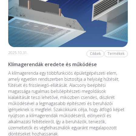
2025.10.31.
Cikkek
Termékek
Klímagerendák eredete és működése
A klímagerenda egy többfunkciós épületgépészeti elem,
amely egyetlen rendszerben biztosítja a helyiség hűtését,
fűtését és frisslevegő-ellátását. Alacsony beépítési
magassága rugalmas belsőépítészeti megoldások
kialakítását teszi lehetővé, miközben csendes, diszkrét
működésével a legmagasabb építészeti és beruházói
igényeknek is megfelel. Szakcikkünk célja, hogy átfogó képet
nyújtson a klímagerendák működéséről, előnyeiről és
alkalmazási feltételeiről, így a beruházók, tervezők,
üzemeltetők és végfelhasználók egyaránt megalapozott
döntéseket hozhassanak.