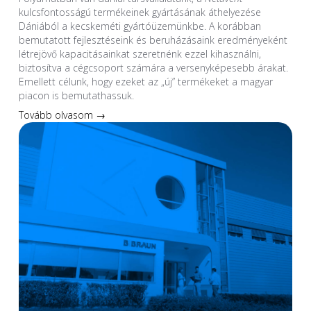
kulcsfontosságú termékeinek gyártásának áthelyezése
Dániából a kecskeméti gyártóüzemünkbe. A korábban
bemutatott fejlesztéseink és beruházásaink eredményeként
létrejövő kapacitásainkat szeretnénk ezzel kihasználni,
biztosítva a cégcsoport számára a versenyképesebb árakat.
Emellett célunk, hogy ezeket az „új” termékeket a magyar
piacon is bemutathassuk.
Tovább olvasom →