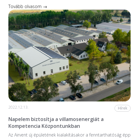
Tovább olvasom →
2022.12.13.
Hírek
Napelem biztosítja a villamosenergiát a
Kompetencia Központunkban
Az Airvent új épületének kialakításakor a fenntarthatóság épp