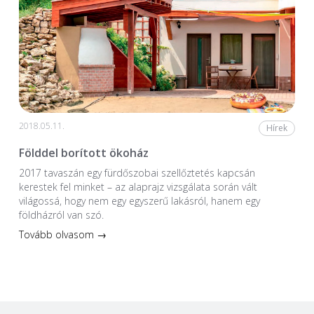
2018.05.11.
Hírek
Földdel borított ökoház
2017 tavaszán egy fürdőszobai szellőztetés kapcsán
kerestek fel minket – az alaprajz vizsgálata során vált
világossá, hogy nem egy egyszerű lakásról, hanem egy
földházról van szó.
Tovább olvasom →