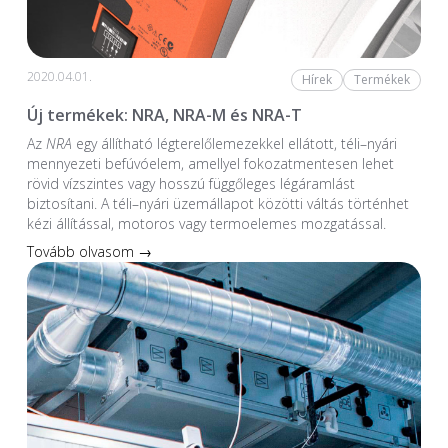
2020.04.01.
Hírek
Termékek
Új termékek: NRA, NRA-M és NRA-T
Az
NRA
egy állítható légterelőlemezekkel ellátott, téli–nyári
mennyezeti befúvóelem, amellyel fokozatmentesen lehet
rövid vízszintes vagy hosszú függőleges légáramlást
biztosítani. A téli–nyári üzemállapot közötti váltás történhet
kézi állítással, motoros vagy termoelemes mozgatással.
Tovább olvasom →