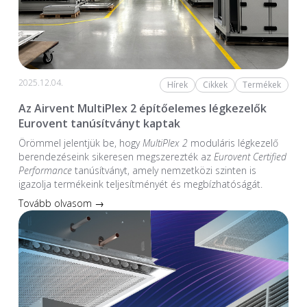
2025.12.04.
Hírek
Cikkek
Termékek
Az Airvent MultiPlex 2 építőelemes légkezelők
Eurovent tanúsítványt kaptak
Örömmel jelentjük be, hogy
MultiPlex 2
moduláris légkezelő
berendezéseink sikeresen megszerezték az
Eurovent Certified
Performance
tanúsítványt, amely nemzetközi szinten is
igazolja termékeink teljesítményét és megbízhatóságát.
Tovább olvasom →