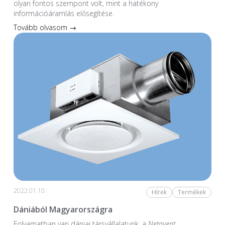
olyan fontos szempont volt, mint a hatékony
információáramlás elősegítése.
Tovább olvasom →
2022.01.10.
Hírek
Termékek
Dániából Magyarországra
Folyamatban van dániai társvállalatunk, a
Netavent