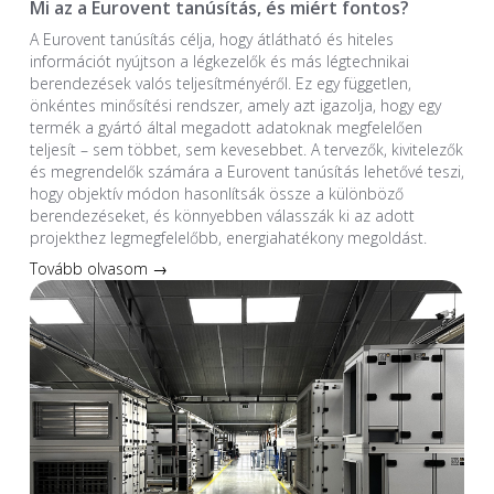
Mi az a Eurovent tanúsítás, és miért fontos?
A Eurovent tanúsítás célja, hogy átlátható és hiteles
információt nyújtson a légkezelők és más légtechnikai
berendezések valós teljesítményéről. Ez egy független,
önkéntes minősítési rendszer, amely azt igazolja, hogy egy
termék a gyártó által megadott adatoknak megfelelően
teljesít – sem többet, sem kevesebbet. A tervezők, kivitelezők
és megrendelők számára a Eurovent tanúsítás lehetővé teszi,
hogy objektív módon hasonlítsák össze a különböző
berendezéseket, és könnyebben válasszák ki az adott
projekthez legmegfelelőbb, energiahatékony megoldást.
Tovább olvasom →