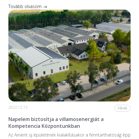
Tovább olvasom →
2022.12.13.
Hírek
Napelem biztosítja a villamosenergiát a
Kompetencia Központunkban
Az Airvent új épületének kialakításakor a fenntarthatóság épp