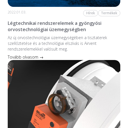
2022.01.03.
Hírek
Termékek
Légtechnikai rendszerelemek a gyöngyösi
orvostechnológiai üzemegységben
Az új orvostechnológiai üzem­egységében a tiszta­terek
szellőztetése és a technológiai elszívás is Airvent
rendszerelemekkel valósult meg.
Tovább olvasom →