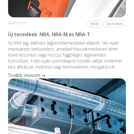
2020.04.01.
Hírek
Termékek
Új termékek: NRA, NRA-M és NRA-T
Az
NRA
egy állítható légterelőlemezekkel ellátott, téli–nyári
mennyezeti befúvóelem, amellyel fokozatmentesen lehet
rövid vízszintes vagy hosszú függőleges légáramlást
biztosítani. A téli–nyári üzemállapot közötti váltás történhet
kézi állítással, motoros vagy termoelemes mozgatással.
Tovább olvasom →