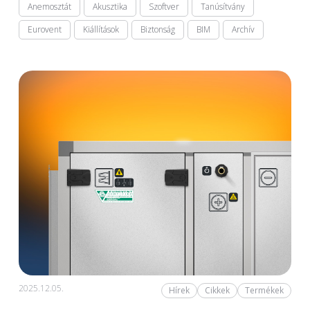
Anemosztát
Akusztika
Szoftver
Tanúsítvány
Eurovent
Kiállítások
Biztonság
BIM
Archív
2025.12.05.
Hírek
Cikkek
Termékek