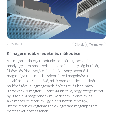
2025.10.31.
Cikkek
Termékek
Klímagerendák eredete és működése
A klímagerenda egy többfunkciós épületgépészeti elem,
amely egyetlen rendszerben biztosítja a helyiség hűtését,
fűtését és frisslevegő-ellátását. Alacsony beépítési
magassága rugalmas belsőépítészeti megoldások
kialakítását teszi lehetővé, miközben csendes, diszkrét
működésével a legmagasabb építészeti és beruházói
igényeknek is megfelel. Szakcikkünk célja, hogy átfogó képet
nyújtson a klímagerendák működéséről, előnyeiről és
alkalmazási feltételeiről, így a beruházók, tervezők,
üzemeltetők és végfelhasználók egyaránt megalapozott
döntéseket hozhassanak.