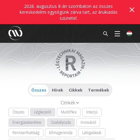
2026. augusztus 8-án szombaton az összes
kereskedelmi egységünk zárva tart, az árukiadás
szünetel.
Összes
Hírek
Cikkek
Termékek
Címkék
Összes
Légkezelő
MultiPlex
Interjú
Energiatakarékos
Szabályozás
Innováció
Fenntarthatóság
Klímagerenda
Látogatások