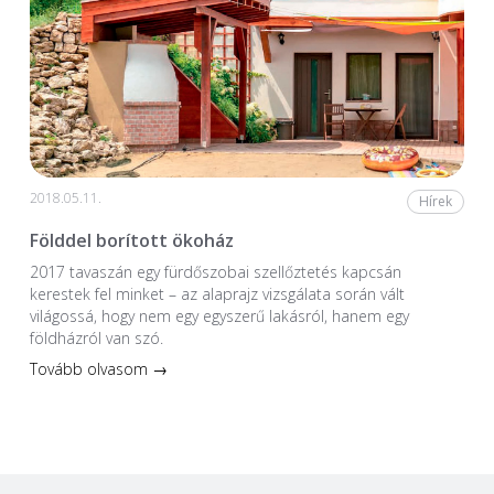
2018.05.11.
Hírek
Földdel borított ökoház
2017 tavaszán egy fürdőszobai szellőztetés kapcsán
kerestek fel minket – az alaprajz vizsgálata során vált
világossá, hogy nem egy egyszerű lakásról, hanem egy
földházról van szó.
Tovább olvasom →