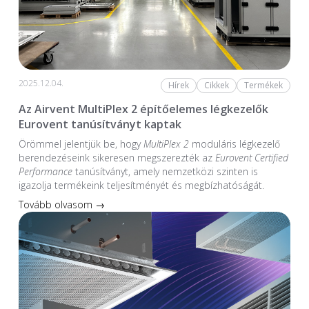
2025.12.04.
Hírek
Cikkek
Termékek
Az Airvent MultiPlex 2 építőelemes légkezelők
Eurovent tanúsítványt kaptak
Örömmel jelentjük be, hogy
MultiPlex 2
moduláris légkezelő
berendezéseink sikeresen megszerezték az
Eurovent Certified
Performance
tanúsítványt, amely nemzetközi szinten is
igazolja termékeink teljesítményét és megbízhatóságát.
Tovább olvasom →