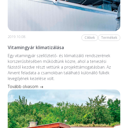
2019.10.08.
Cikkek
Termékek
Vitamingyár klimatizálása
Egy vitamingyár szellőztető- és klimatizáló rendszerének
korszerűsítésében működtünk közre, ahol a tervezési
fázistól kezdve részt vettünk a projekttámogatásban. Az
Airvent feladata a csarnokban található különálló fülkék
levegőjének kezelése volt.
Tovább olvasom →