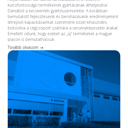
kulcsfontosságú termékeinek gyártásának áthelyezése
Dániából a kecskeméti gyártóüzemünkbe. A korábban
bemutatott fejlesztéseink és beruházásaink eredményeként
létrejövő kapacitásainkat szeretnénk ezzel kihasználni,
biztosítva a cégcsoport számára a versenyképesebb árakat.
Emellett célunk, hogy ezeket az „új” termékeket a magyar
piacon is bemutathassuk.
Tovább olvasom →