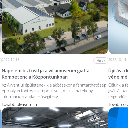
2022.12.13.
2022.10.14.
Hírek
Napelem biztosítja a villamosenergiát a
Újítás a
Kompetencia Központunkban
védelmé
Az Airvent új épületének kialakításakor a fenntarthatóság
Célunk a f
épp olyan fontos szempont volt, mint a hatékony
gyártásban
információáramlás elősegítése.
szigetelőa
Tovább olvasom →
Tovább o