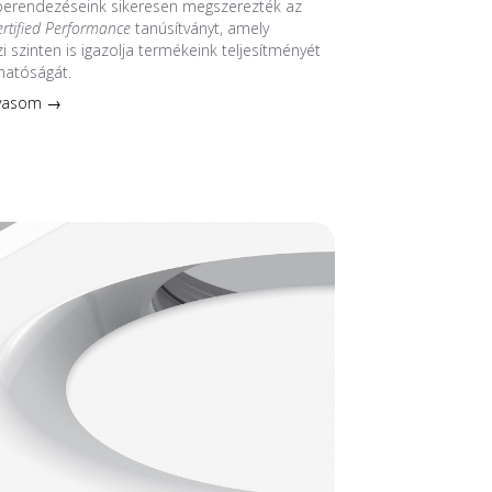
 berendezéseink sikeresen megszerezték az
ertified Performance
tanúsítványt, amely
 szinten is igazolja termékeink teljesítményét
hatóságát.
lvasom →