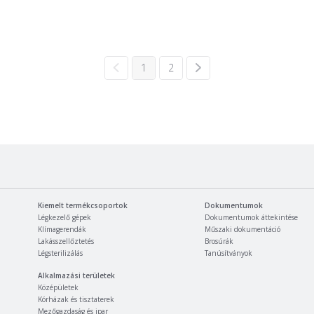
1
2
Kiemelt termékcsoportok
Dokumentumok
Légkezelő gépek
Dokumentumok áttekintése
Klímagerendák
Műszaki dokumentáció
Lakásszellőztetés
Brosúrák
Légsterilizálás
Tanúsítványok
Alkalmazási területek
Középületek
Kórházak és tisztaterek
Mezőgazdaság és ipar