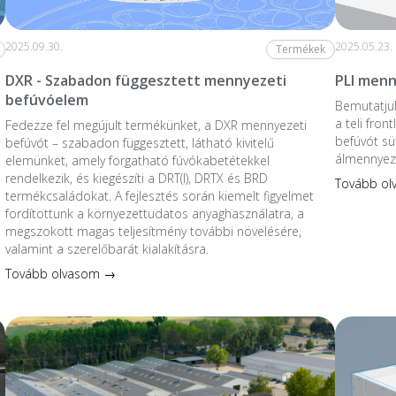
2025.09.30.
2025.05.23.
Termékek
DXR - Szabadon függesztett mennyezeti
PLI menn
befúvóelem
Bemutatjuk
a teli fro
Fedezze fel megújult termékünket, a DXR mennyezeti
befúvót sü
befúvót – szabadon függesztett, látható kivitelű
álmennyez
elemünket, amely forgatható fúvókabetétekkel
rendelkezik, és kiegészíti a DRT(I), DRTX és BRD
Tovább o
termékcsaládokat. A fejlesztés során kiemelt figyelmet
fordítottunk a környezettudatos anyaghasználatra, a
megszokott magas teljesítmény további növelésére,
valamint a szerelőbarát kialakításra.
Tovább olvasom →