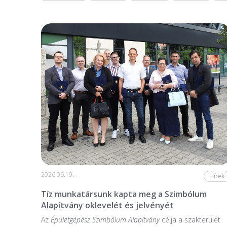
2026.06.19.
Hírek
Tíz munkatársunk kapta meg a Szimbólum
Alapítvány oklevelét és jelvényét
Az
Épületgépész Szimbólum Alapítvány
célja a szakterület