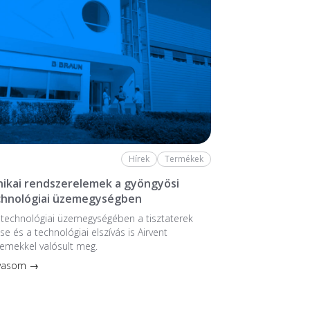
Hírek
Termékek
ikai rendszerelemek a gyöngyösi
chnológiai üzemegységben
stechnológiai üzem­egységében a tiszta­terek
se és a technológiai elszívás is Airvent
emekkel valósult meg.
lvasom →