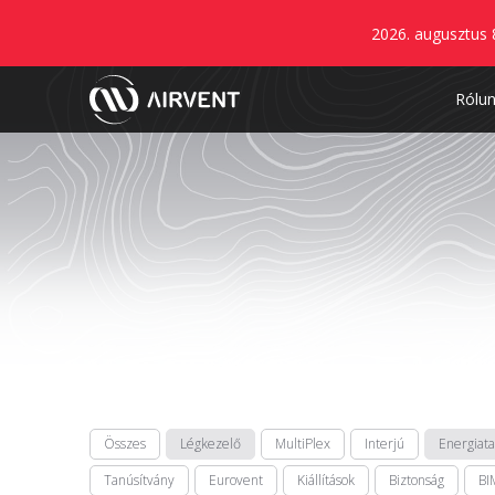
2026. augusztus 
Rólu
Összes
Légkezelő
MultiPlex
Interjú
Energiat
Tanúsítvány
Eurovent
Kiállítások
Biztonság
BI