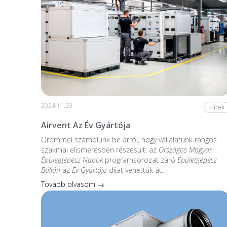
2024.11.29.
Hírek
Airvent Az Év Gyártója
Örömmel számolunk be arról, hogy vállalatunk rangos
szakmai elismerésben részesült: az
Országos Magyar
Épületgépész Napok
programsorozat záró
Épületgépész
Bálján
az
Év Gyártója
díjat vehettük át.
Tovább olvasom →