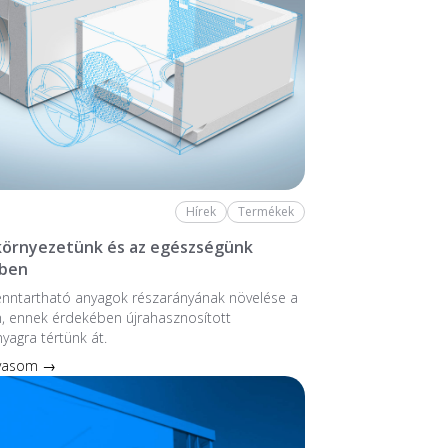
Hírek
Termékek
 környezetünk és az egészségünk
ben
enntartható anyagok részarányának növelése a
, ennek érdekében újrahasznosított
nyagra tértünk át.
lvasom →