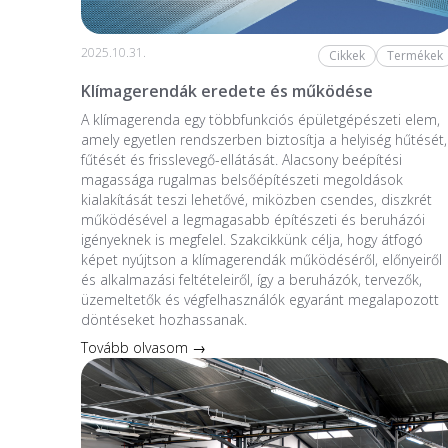
2025.10.31.
Cikkek
Termékek
Klímagerendák eredete és működése
A klímagerenda egy többfunkciós épületgépészeti elem,
amely egyetlen rendszerben biztosítja a helyiség hűtését,
fűtését és frisslevegő-ellátását. Alacsony beépítési
magassága rugalmas belsőépítészeti megoldások
kialakítását teszi lehetővé, miközben csendes, diszkrét
működésével a legmagasabb építészeti és beruházói
igényeknek is megfelel. Szakcikkünk célja, hogy átfogó
képet nyújtson a klímagerendák működéséről, előnyeiről
és alkalmazási feltételeiről, így a beruházók, tervezők,
üzemeltetők és végfelhasználók egyaránt megalapozott
döntéseket hozhassanak.
Tovább olvasom →