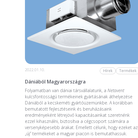
2022.01.10.
Hírek
Termékek
Dániából Magyarországra
Folyamatban van dániai társvállalatunk, a
Netavent
kulcsfontosságú termékeinek gyártásának áthelyezése
Dániából a kecskeméti gyártóüzemünkbe. A korábban
bemutatott fejlesztéseink és beruházásaink
eredményeként létrejövő kapacitásainkat szeretnénk
ezzel kihasználni, biztosítva a cégcsoport számára a
versenyképesebb árakat. Emellett célunk, hogy ezeket az
„új” termékeket a magyar piacon is bemutathassuk.