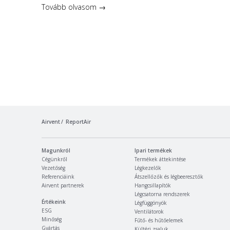
Tovább olvasom →
Airvent
ReportAir
Magunkról
Ipari termékek
Cégünkről
Termékek áttekintése
Vezetőség
Légkezelők
Referenciáink
Átszellőzők és légbeeresztők
Airvent partnerek
Hangcsillapítók
Légcsatorna rendszerek
Értékeink
Légfüggönyök
ESG
Ventilátorok
Minőség
Fűtő- és hűtőelemek
Gyártás
Kültéri zsaluk