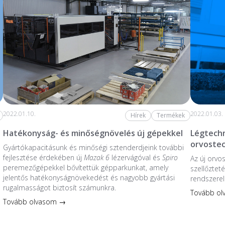
2022.01.10.
2022.01.03.
Hírek
Termékek
Hatékonyság- és minőségnövelés új gépekkel
Légtechn
orvoste
Gyártókapacitásunk és minőségi sztenderdjeink további
fejlesztése érdekében új
Mazak 6
lézervágóval és
Spiro
Az új orvo
peremezőgépekkel bővítettük gépparkunkat, amely
szellőzteté
jelentős hatékonyságnövekedést és nagyobb gyártási
rendszerel
rugalmasságot biztosít számunkra.
Tovább o
Tovább olvasom →