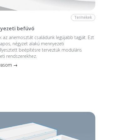
Termékek
yezeti befúvó
 az anemosztát családunk legújabb tagját. Ezt
ntlapos, négyzet alakú mennyezeti
llyesztett beépítésre terveztük moduláris
eti rendszerekhez.
lvasom →