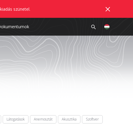
kiadás szünetel.
Dokumentumok
Látogatások
Anemosztát
Akusztika
Szoftver