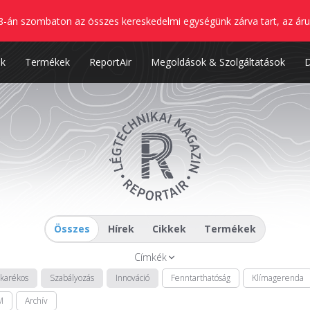
8-án szombaton az összes kereskedelmi egységünk zárva tart, az áru
nk
Termékek
ReportAir
Megoldások & Szolgáltatások
Összes
Hírek
Cikkek
Termékek
Címkék
akarékos
Szabályozás
Innováció
Fenntarthatóság
Klímagerenda
M
Archív