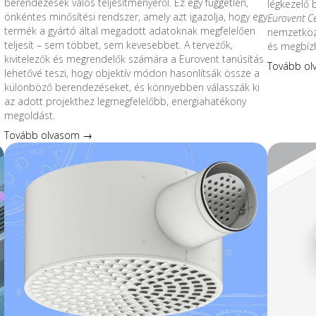
berendezések valós teljesítményéről. Ez egy független,
légkezelő
önkéntes minősítési rendszer, amely azt igazolja, hogy egy
Eurovent C
termék a gyártó által megadott adatoknak megfelelően
nemzetközi
teljesít – sem többet, sem kevesebbet. A tervezők,
és megbíz
kivitelezők és megrendelők számára a Eurovent tanúsítás
Tovább o
lehetővé teszi, hogy objektív módon hasonlítsák össze a
különböző berendezéseket, és könnyebben válasszák ki
az adott projekthez legmegfelelőbb, energiahatékony
megoldást.
Tovább olvasom →