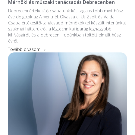
Mérnöki és műszaki tanácsadás Debrecenben
Debreceni értékesítő csapatunk két tagja is több mint húsz
éve dolgozik az Airventnél. Olvassa el Ujj Zsolt és Vajda
Csaba értékesítő-tanácsadó mérnökökkel készült interjúnkat
szakmai hátterükről, a légtechnikai iparág legnagyobb
kihívásairól, és a debreceni irodánkban töltött elmúlt húsz
évről.
Tovább olvasom →