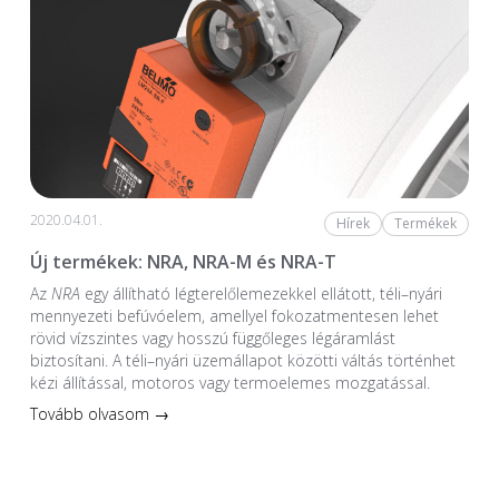
2020.04.01.
Hírek
Termékek
Új termékek: NRA, NRA-M és NRA-T
Az
NRA
egy állítható légterelőlemezekkel ellátott, téli–nyári
mennyezeti befúvóelem, amellyel fokozatmentesen lehet
rövid vízszintes vagy hosszú függőleges légáramlást
biztosítani. A téli–nyári üzemállapot közötti váltás történhet
kézi állítással, motoros vagy termoelemes mozgatással.
Tovább olvasom →