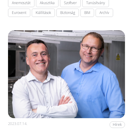
Anemosztát
Akusztika
Szoftver
Tanúsítvány
Eurovent
Kiállítások
Biztonság
BIM
Archív
2023.07.14.
Hírek