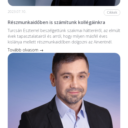
2023.07.10.
Cikkek
Részmunkaidőben is számítunk kollégáinkra
Turcsán Eszterrel beszélgettünk szakmai hátteréről, az elmúlt
évek tapasztalatairól és arról, hogy milyen másfél éves
kislánya mellett részmunkaidőben dolgozni az Airventnél.
Tovább olvasom →