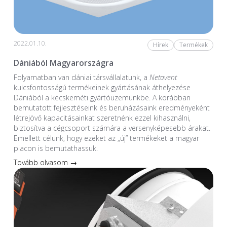
2022.01.10.
Hírek
Termékek
Dániából Magyarországra
Folyamatban van dániai társvállalatunk, a
Netavent
kulcsfontosságú termékeinek gyártásának áthelyezése
Dániából a kecskeméti gyártóüzemünkbe. A korábban
bemutatott fejlesztéseink és beruházásaink eredményeként
létrejövő kapacitásainkat szeretnénk ezzel kihasználni,
biztosítva a cégcsoport számára a versenyképesebb árakat.
Emellett célunk, hogy ezeket az „új” termékeket a magyar
piacon is bemutathassuk.
Tovább olvasom →