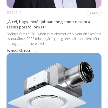
2022.12.10.
Cikkek
„A cél, hogy minél jobban megismertessem a
széles portfóliónkat”
Grábics Dimitrij 2019-ben csatlakozott az Airvent értékesítési
csapatához, 2022 februárjától pedig tervezői konzulensként
támogatja partnereinket.
Tovább olvasom →