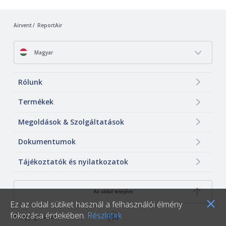
Airvent
ReportAir
Magyar
Rólunk
Termékek
Megoldások & Szolgáltatások
Dokumentumok
Tájékoztatók és nyilatkozatok
Az oldal tetejére
Ez az oldal sütiket használ a felhasználói élmény
fokozása érdekében.
Részletek
© Copyright Airvent