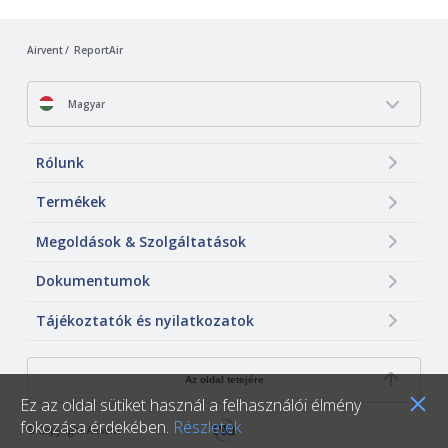
Airvent
ReportAir
Magyar
Rólunk
Termékek
Megoldások & Szolgáltatások
Dokumentumok
Tájékoztatók és nyilatkozatok
Az oldal tetejére
Ez az oldal sütiket használ a felhasználói élmény
fokozása érdekében.
Részletek
© Copyright Airvent