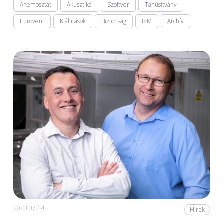
Anemosztát
Akusztika
Szoftver
Tanúsítvány
Eurovent
Kiállítások
Biztonság
BIM
Archív
2023.07.14.
Hírek