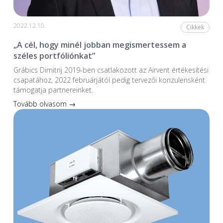
2022.12.10.
Cikkek
„A cél, hogy minél jobban megismertessem a
széles portfóliónkat”
Grábics Dimitrij 2019-ben csatlakozott az Airvent értékesítési
csapatához, 2022 februárjától pedig tervezői konzulensként
támogatja partnereinket.
Tovább olvasom →