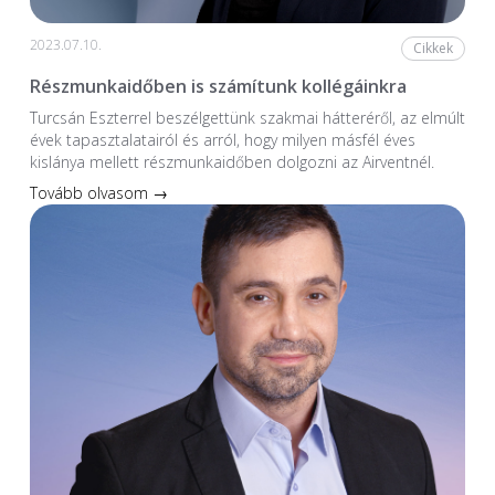
2023.07.10.
Cikkek
Részmunkaidőben is számítunk kollégáinkra
Turcsán Eszterrel beszélgettünk szakmai hátteréről, az elmúlt
évek tapasztalatairól és arról, hogy milyen másfél éves
kislánya mellett részmunkaidőben dolgozni az Airventnél.
Tovább olvasom →