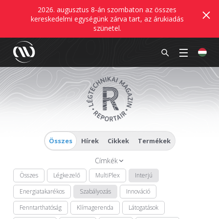
2026. augusztus 8-án szombaton az összes
kereskedelmi egységünk zárva tart, az árukiadás
szünetel.
Összes
Hírek
Cikkek
Termékek
Címkék
Összes
Légkezelő
MultiPlex
Interjú
Energiatakarékos
Szabályozás
Innováció
Fenntarthatóság
Klímagerenda
Látogatások