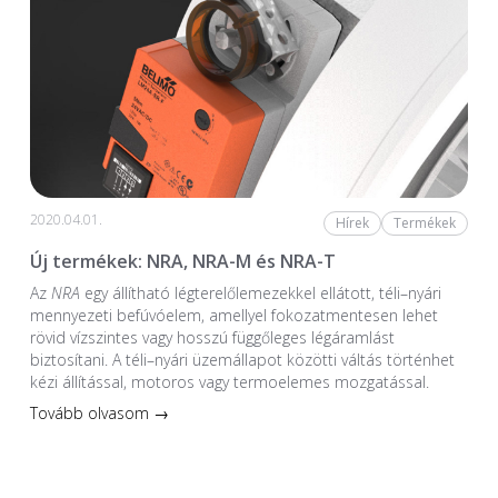
2020.04.01.
Hírek
Termékek
Új termékek: NRA, NRA-M és NRA-T
Az
NRA
egy állítható légterelőlemezekkel ellátott, téli–nyári
mennyezeti befúvóelem, amellyel fokozatmentesen lehet
rövid vízszintes vagy hosszú függőleges légáramlást
biztosítani. A téli–nyári üzemállapot közötti váltás történhet
kézi állítással, motoros vagy termoelemes mozgatással.
Tovább olvasom →