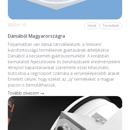
2022.01.10.
Hírek
Termékek
Dániából Magyarországra
Folyamatban van dániai társvállalatunk, a
Netavent
kulcsfontosságú termékeinek gyártásának áthelyezése
Dániából a kecskeméti gyártóüzemünkbe. A korábban
bemutatott fejlesztéseink és beruházásaink eredményeként
létrejövő kapacitásainkat szeretnénk ezzel kihasználni,
biztosítva a cégcsoport számára a versenyképesebb árakat.
Emellett célunk, hogy ezeket az „új” termékeket a magyar
piacon is bemutathassuk.
Tovább olvasom →