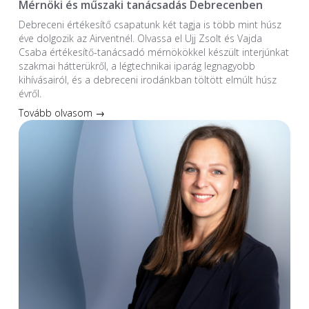
Mérnöki és műszaki tanácsadás Debrecenben
Debreceni értékesítő csapatunk két tagja is több mint húsz
éve dolgozik az Airventnél. Olvassa el Ujj Zsolt és Vajda
Csaba értékesítő-tanácsadó mérnökökkel készült interjúnkat
szakmai hátterükről, a légtechnikai iparág legnagyobb
kihívásairól, és a debreceni irodánkban töltött elmúlt húsz
évről.
Tovább olvasom →