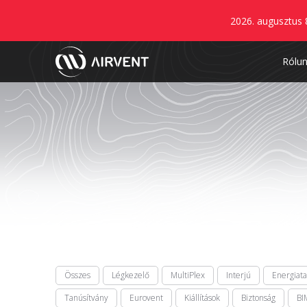
2026. augusztus 
Rólu
Összes
Légkezelő
MultiPlex
Interjú
Energiat
Tanúsítvány
Eurovent
Kiállítások
Biztonság
BI