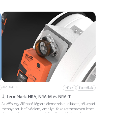
2020.04.01.
Hírek
Termékek
Új termékek: NRA, NRA-M és NRA-T
Az
NRA
egy állítható légterelőlemezekkel ellátott, téli–nyári
mennyezeti befúvóelem, amellyel fokozatmentesen lehet