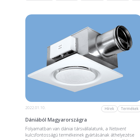
2022.01.10.
Hírek
Termékek
Dániából Magyarországra
Folyamatban van dániai társvállalatunk, a
Netavent
kulcsfontosságú termékeinek gyártásának áthelyezése