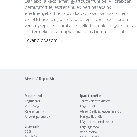
Dániából a kecskeméti gyártóüzemünkbe. A korábban
bemutatott fejlesztéseink és beruházásaink
eredményeként létrejövő kapacitásainkat szeretnénk
ezzel kihasználni, biztosítva a cégcsoport számára a
versenyképesebb árakat. Emellett célunk, hogy ezeket az
„új” termékeket a magyar piacon is bemutathassuk.
Tovább olvasom →
Airvent
ReportAir
Magunkról
Ipari termékek
Cégünkről
Termékek áttekintése
Vezetőség
Légkezelők
Referenciáink
Átszellőzők és légbeeresztők
Airvent partnerek
Hangcsillapítók
Légcsatorna rendszerek
Értékeink
Légfüggönyök
ESG
Ventilátorok
Minőség