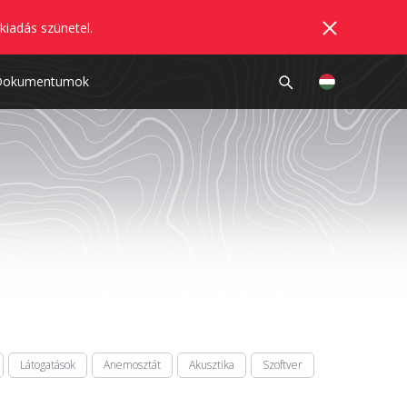
kiadás szünetel.
Dokumentumok
Látogatások
Anemosztát
Akusztika
Szoftver