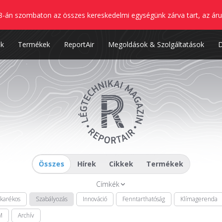
8-án szombaton az összes kereskedelmi egységünk zárva tart, az áru
nk
Termékek
ReportAir
Megoldások & Szolgáltatások
Összes
Hírek
Cikkek
Termékek
Címkék
akarékos
Szabályozás
Innováció
Fenntarthatóság
Klímagerenda
M
Archív