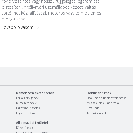
rövid vízszintes vagy hosszú függőleges légáramlást
biztosítani. A téli–nyári üzemállapot közötti váltás
történhet kézi állítással, motoros vagy termoelemes
mozgatással.
Tovább olvasom →
Kiemelt termékcsoportok
Dokumentumok
Légkezelő gépek
Dokumentumok áttekintése
Klímagerendák
Műszaki dokumentáció
Lakásszellőztetés
Brosúrák
Légsterilizálás
Tanúsítványok
Alkalmazási területek
Középületek
Kórházak és tisztaterek