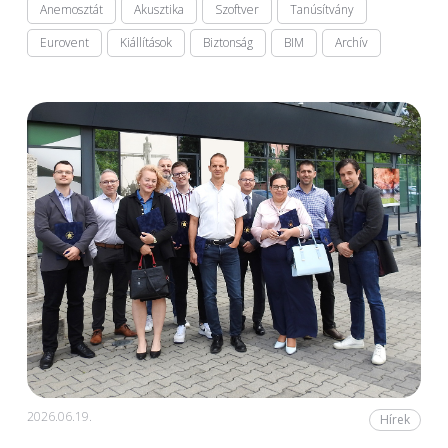
Anemosztát
Akusztika
Szoftver
Tanúsítvány
Eurovent
Kiállítások
Biztonság
BIM
Archív
2026.06.19.
Hírek