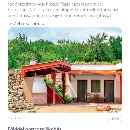
rövid vízszintes vagy hosszú függőleges légáramlást
biztosítani. A téli–nyári üzemállapot közötti váltás történhet
kézi állítással, motoros vagy termoelemes mozgatással.
Tovább olvasom →
2018.05.11.
Hírek
Földdel borított ökoház