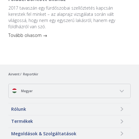
2017 tavaszán egy fürdőszobai szellőztetés kapcsán
kerestek fel minket – az alaprajz vizsgálata során vált
világossá, hogy nem egy egyszerű lakásról, hanem egy
földházról van szó.
Tovább olvasom →
Airvent
ReportAir
Magyar
Rólunk
Termékek
Megoldások & Szolgáltatások