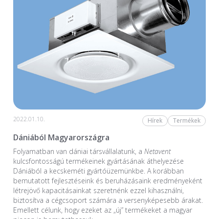
2022.01.10.
Hírek
Termékek
Dániából Magyarországra
Folyamatban van dániai társvállalatunk, a
Netavent
kulcsfontosságú termékeinek gyártásának áthelyezése
Dániából a kecskeméti gyártóüzemünkbe. A korábban
bemutatott fejlesztéseink és beruházásaink eredményeként
létrejövő kapacitásainkat szeretnénk ezzel kihasználni,
biztosítva a cégcsoport számára a versenyképesebb árakat.
Emellett célunk, hogy ezeket az „új” termékeket a magyar