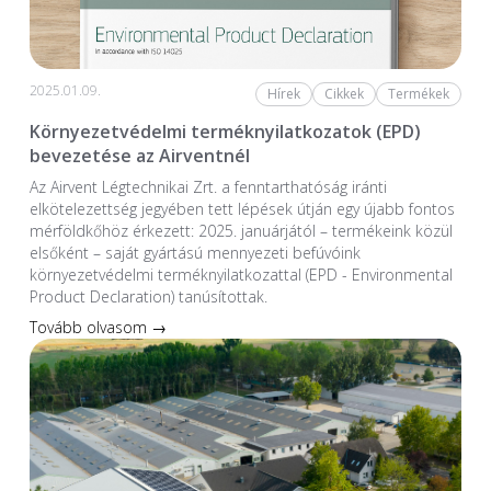
2025.01.09.
Hírek
Cikkek
Termékek
Környezetvédelmi terméknyilatkozatok (EPD)
bevezetése az Airventnél
Az Airvent Légtechnikai Zrt. a fenntarthatóság iránti
elkötelezettség jegyében tett lépések útján egy újabb fontos
mérföldkőhöz érkezett: 2025. januárjától – termékeink közül
elsőként – saját gyártású mennyezeti befúvóink
környezetvédelmi terméknyilatkozattal (EPD - Environmental
Product Declaration) tanúsítottak.
Tovább olvasom →