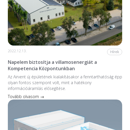
2022.12.13.
Hírek
Napelem biztosítja a villamosenergiát a
Kompetencia Központunkban
Az Airvent új épületének kialakításakor a fenntarthatóság épp
olyan fontos szempont volt, mint a hatékony
információáramlás elősegítése.
Tovább olvasom →