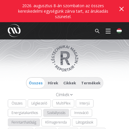
2026. augusztus 8-án szombaton az összes
kereskedelmi egységünk zárva tart, az árukiadás
szünetel.
Összes
Hírek
Cikkek
Termékek
Címkék
Összes
Légkezelő
MultiPlex
Interjú
Energiatakarékos
Szabályozás
Innováció
Fenntarthatóság
Klímagerenda
Látogatások