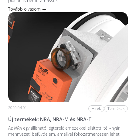
piacon is bemutathassuk.
Tovább olvasom →
2020.04.01.
Hírek
Termékek
Új termékek: NRA, NRA-M és NRA-T
Az
NRA
egy állítható légterelőlemezekkel ellátott, téli–nyári
mennyezeti befúvóelem, amellyel fokozatmentesen lehet