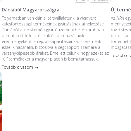
Dániából Magyarországra
Új termé
Folyamatban van dániai társvállalatunk, a
Netavent
Az
NRA
egy
kulcsfontosságú termékeinek gyártásának áthelyezése
mennyezet
Dániából a kecskeméti gyártóüzemünkbe. A korábban
rövid vízs
bemutatott fejlesztéseink és beruházásaink
biztosítani
eredményeként létrejövő kapacitásainkat szeretnénk
történhet 
ezzel kihasználni, biztosítva a cégcsoport számára a
mozgatáss
versenyképesebb árakat. Emellett célunk, hogy ezeket az
Tovább o
„új” termékeket a magyar piacon is bemutathassuk.
Tovább olvasom →