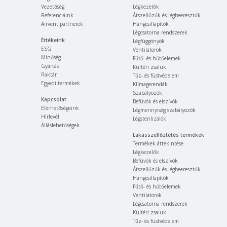
Vezetőség
Légkezelők
Referenciáink
Átszellőzők és légbeeresztők
Airvent partnerek
Hangcsillapítók
Légcsatorna rendszerek
Értékeink
Légfüggönyök
ESG
Ventilátorok
Minőség
Fűtő- és hűtőelemek
Gyártás
Kültéri zsaluk
Raktár
Tűz- és füstvédelem
Egyedi termékek
Klímagerendák
Szabályozók
Kapcsolat
Befúvók és elszívók
Elérhetőségeink
Légmennyiség szabályozók
Hírlevél
Légsterilizálók
Álláslehetőségek
Lakásszellőztetés termékek
Termékek áttekintése
Légkezelők
Befúvók és elszívók
Átszellőzők és légbeeresztők
Hangcsillapítók
Fűtő- és hűtőelemek
Ventilátorok
Légcsatorna rendszerek
Kültéri zsaluk
Tűz- és füstvédelem