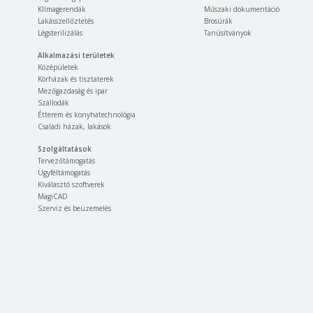
Klímagerendák
Műszaki dokumentáció
Lakásszellőztetés
Brosúrák
Légsterilizálás
Tanúsítványok
Alkalmazási területek
Középületek
Kórházak és tisztaterek
Mezőgazdaság és ipar
Szállodák
Étterem és konyhatechnológia
Családi házak, lakások
Szolgáltatások
Tervezőtámogatás
Ügyféltámogatás
Kiválasztó szoftverek
MagiCAD
Szerviz és beüzemelés