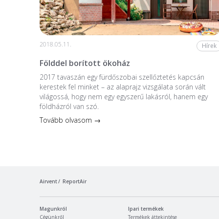
2018.05.11.
Hírek
Földdel borított ökoház
2017 tavaszán egy fürdőszobai szellőztetés kapcsán
kerestek fel minket – az alaprajz vizsgálata során vált
világossá, hogy nem egy egyszerű lakásról, hanem egy
földházról van szó.
Tovább olvasom →
Airvent
ReportAir
Magunkról
Ipari termékek
Cégünkről
Termékek áttekintése