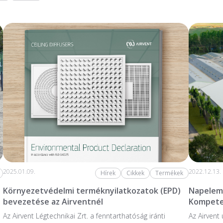
2025.01.09.
2022.12.13.
Hírek
Cikkek
Termékek
Környezetvédelmi terméknyilatkozatok (EPD)
Napelem 
bevezetése az Airventnél
Kompete
Az Airvent Légtechnikai Zrt. a fenntarthatóság iránti
Az Airvent