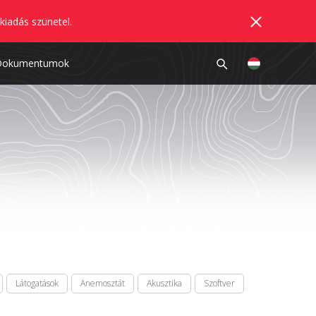
kiadás szünetel.
Dokumentumok
Látogatások
Anemosztát
Akusztika
Szoftver