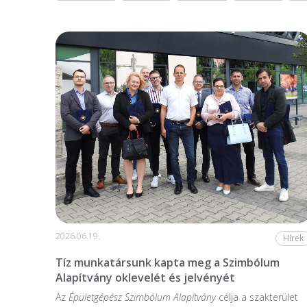
2026.06.19.
Hírek
Tíz munkatársunk kapta meg a Szimbólum
Alapítvány oklevelét és jelvényét
Az
Épületgépész Szimbólum Alapítvány
célja a szakterület