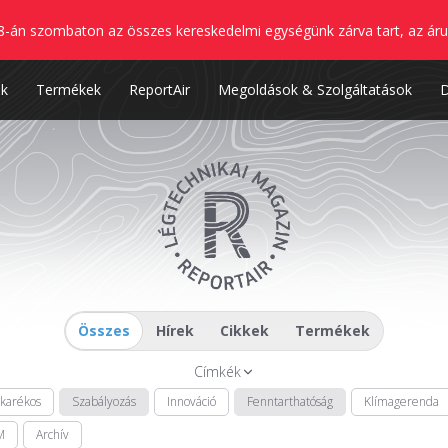
8-án szombaton az összes kereskedelmi egységünk zárva tart, az áru
nk
Termékek
ReportAir
Megoldások & Szolgáltatások
Összes
Hírek
Cikkek
Termékek
Címkék
akarékos
Szabályozás
Innováció
Fenntarthatóság
Klímagerenda
M
Archív