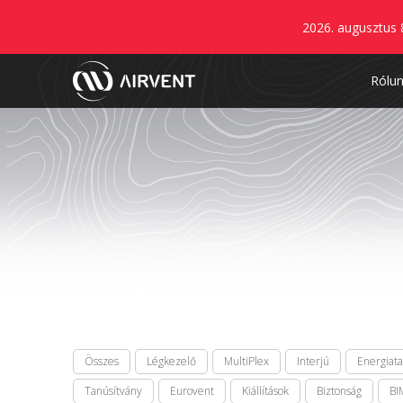
2026. augusztus 
Rólu
Összes
Légkezelő
MultiPlex
Interjú
Energiat
Tanúsítvány
Eurovent
Kiállítások
Biztonság
BI