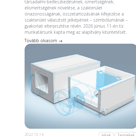
társadalmi beilleszkedésének, ismertségének,
elismertségének növelése, a szakterület
önazonosságának, összetartozásának kifejezése a
szakterület választott jelképének – szimbólumának –
gyakorlati elterjesztése révén. 2026 június 11-én tíz
munkatársunk kapta meg az alapítvány kitüntetését.
Tovább olvasom →
2022.10.14.
Hírek
Termékek