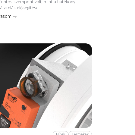
fontos szempont volt, mint a hatékony
áramlás elősegítése.
lvasom →
Hírek
Termékek