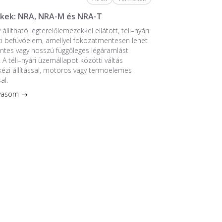
kek: NRA, NRA-M és NRA-T
 állítható légterelőlemezekkel ellátott, téli–nyári
i befúvóelem, amellyel fokozatmentesen lehet
zintes vagy hosszú függőleges légáramlást
. A téli–nyári üzemállapot közötti váltás
kézi állítással, motoros vagy termoelemes
al.
lvasom →