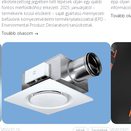
elkötelezettség jegyében tett lépések útján egy újabb
épp olyan 
fontos mérföldkőhöz érkezett: 2025. januárjától –
információ
termékeink közül elsőként – saját gyártású mennyezeti
Tovább o
befúvóink környezetvédelmi terméknyilatkozattal (EPD -
Environmental Product Declaration) tanúsítottak.
Tovább olvasom →
2022.01.10.
2020.04.01.
Hírek
Termékek