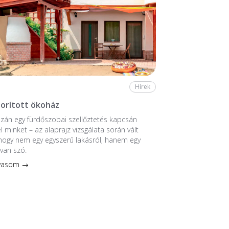
Hírek
borított ökoház
zán egy fürdőszobai szellőztetés kapcsán
l minket – az alaprajz vizsgálata során vált
 hogy nem egy egyszerű lakásról, hanem egy
 van szó.
lvasom →