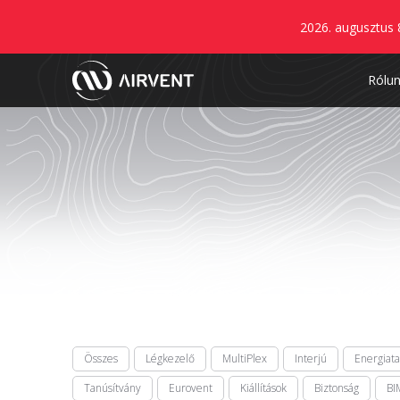
2026. augusztus 
Rólu
Összes
Légkezelő
MultiPlex
Interjú
Energiat
Tanúsítvány
Eurovent
Kiállítások
Biztonság
BI