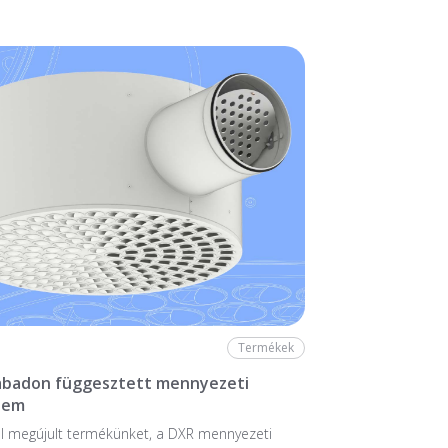
Termékek
zabadon függesztett mennyezeti
lem
l megújult termékünket, a DXR mennyezeti