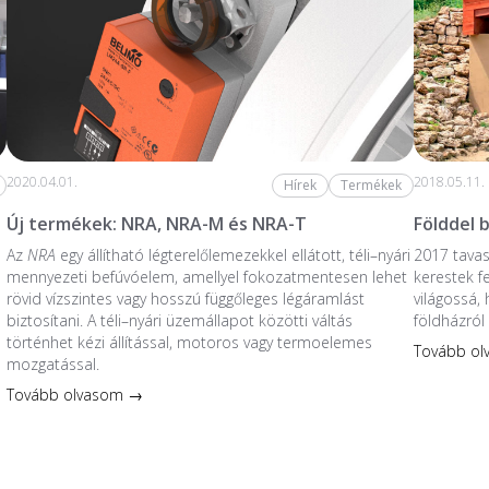
2020.04.01.
2018.05.11.
Hírek
Termékek
Új termékek: NRA, NRA-M és NRA-T
Földdel 
Az
NRA
egy állítható légterelőlemezekkel ellátott, téli–nyári
2017 tavas
mennyezeti befúvóelem, amellyel fokozatmentesen lehet
kerestek fe
rövid vízszintes vagy hosszú függőleges légáramlást
világossá,
biztosítani. A téli–nyári üzemállapot közötti váltás
földházról
történhet kézi állítással, motoros vagy termoelemes
Tovább o
mozgatással.
Tovább olvasom →