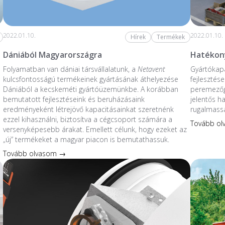
2022.01.10.
2022.01.10.
Hírek
Termékek
Dániából Magyarországra
Hatékony
Folyamatban van dániai társvállalatunk, a
Netavent
Gyártókapa
kulcsfontosságú termékeinek gyártásának áthelyezése
fejlesztés
Dániából a kecskeméti gyártóüzemünkbe. A korábban
peremezőg
bemutatott fejlesztéseink és beruházásaink
jelentős h
eredményeként létrejövő kapacitásainkat szeretnénk
rugalmassá
ezzel kihasználni, biztosítva a cégcsoport számára a
Tovább o
versenyképesebb árakat. Emellett célunk, hogy ezeket az
„új” termékeket a magyar piacon is bemutathassuk.
Tovább olvasom →