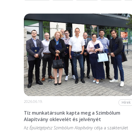
2026.06.19.
Hírek
Tíz munkatársunk kapta meg a Szimbólum
Alapítvány oklevelét és jelvényét
Az
Épületgépész Szimbólum Alapítvány
célja a szakterület