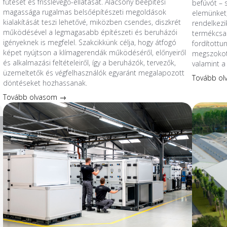
fűtését és frisslevegő-ellátását. Alacsony beépítési
befúvót – 
magassága rugalmas belsőépítészeti megoldások
elemünket,
kialakítását teszi lehetővé, miközben csendes, diszkrét
rendelkezik
működésével a legmagasabb építészeti és beruházói
termékcsal
igényeknek is megfelel. Szakcikkünk célja, hogy átfogó
fordítottu
képet nyújtson a klímagerendák működéséről, előnyeiről
megszokott
és alkalmazási feltételeiről, így a beruházók, tervezők,
valamint a 
üzemeltetők és végfelhasználók egyaránt megalapozott
Tovább o
döntéseket hozhassanak.
Tovább olvasom →