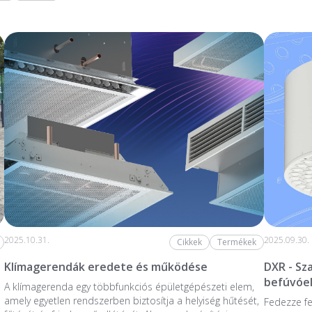
2025.10.31.
2025.09.30.
Cikkek
Termékek
Klímagerendák eredete és működése
DXR - S
befúvóe
A klímagerenda egy többfunkciós épületgépészeti elem,
amely egyetlen rendszerben biztosítja a helyiség hűtését,
Fedezze fe