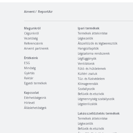
Airvent
ReportAir
Magunkról
Ipari termékek
Cégünkről
Termékek áttekintése
Vezetőség
Légkezelők
Referenciáink
Átszellőzők és légbeeresztők
Airvent partnerek
Hangcsillapítók
Légcsatorna rendszerek
Értékeink
Légfüggönyök
ESG
Ventilátorok
Minőség
Fűtő- és hűtőelemek
Gyártás
Kültéri zsaluk
Raktár
Tűz- és füstvédelem
Egyedi termékek
Klímagerendák
Szabályozók
Kapcsolat
Befúvók és elszívók
Elérhetőségeink
Légmennyiség szabályozók
Hírlevél
Légsterilizálók
Álláslehetőségek
Lakásszellőztetés termékek
Termékek áttekintése
Légkezelők
Befúvók és elszívók