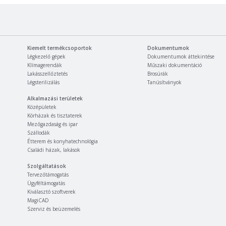
Kiemelt termékcsoportok
Dokumentumok
Légkezelő gépek
Dokumentumok áttekintése
Klímagerendák
Műszaki dokumentáció
Lakásszellőztetés
Brosúrák
Légsterilizálás
Tanúsítványok
Alkalmazási területek
Középületek
Kórházak és tisztaterek
Mezőgazdaság és ipar
Szállodák
Étterem és konyhatechnológia
Családi házak, lakások
Szolgáltatások
Tervezőtámogatás
Ügyféltámogatás
Kiválasztó szoftverek
MagiCAD
Szerviz és beüzemelés