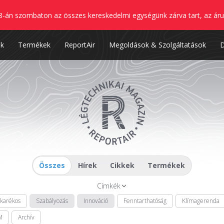
8-án szombaton az összes kereskedelmi egységünk zárva tart, az áru
nk
Termékek
ReportAir
Megoldások & Szolgáltatások
Összes
Hírek
Cikkek
Termékek
Címkék
akarékos
Szabályozás
Innováció
Fenntarthatóság
Klímagerenda
M
Archív