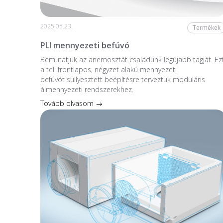
2025.05.23.
Termékek
PLI mennyezeti befúvó
Bemutatjuk az anemosztát családunk legújabb tagját. Ez
a teli frontlapos, négyzet alakú mennyezeti
befúvót süllyesztett beépítésre terveztük moduláris
álmennyezeti rendszerekhez.
Tovább olvasom →