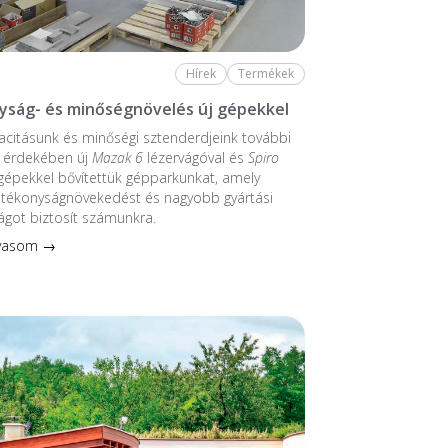
Hírek
Termékek
ság- és minőségnövelés új gépekkel
citásunk és minőségi sztenderdjeink további
e érdekében új
Mazak 6
lézervágóval és
Spiro
épekkel bővítettük gépparkunkat, amely
atékonyságnövekedést és nagyobb gyártási
got biztosít számunkra.
lvasom →