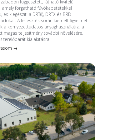
szabadon függesztett, látható kivitelű
 amely forgatható fúvókabetétekkel
, és kiegészíti a DRT(I), DRTX és BRD
ádokat. A fejlesztés során kiemelt figyelmet
nk a környezettudatos anyaghasználatra, a
 magas teljesítmény további növelésére,
szerelőbarát kialakításra.
lvasom →