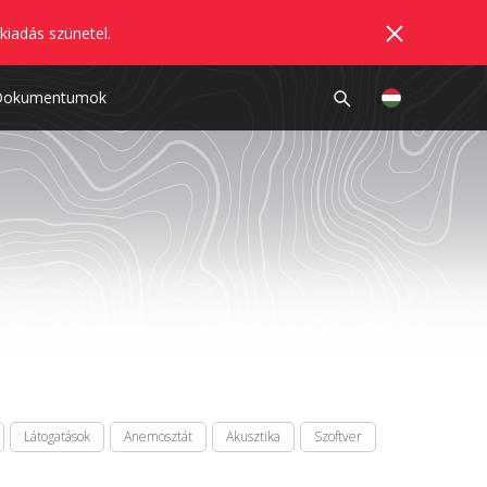
kiadás szünetel.
Dokumentumok
Látogatások
Anemosztát
Akusztika
Szoftver