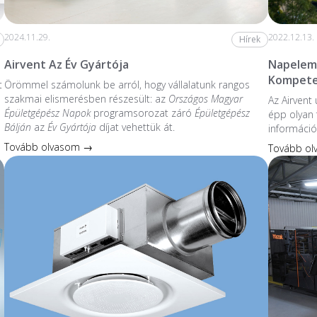
2024.11.29.
2022.12.13.
Hírek
Airvent Az Év Gyártója
Napelem 
Kompete
t
Örömmel számolunk be arról, hogy vállalatunk rangos
szakmai elismerésben részesült: az
Országos Magyar
Az Airvent
Épületgépész Napok
programsorozat záró
Épületgépész
épp olyan 
Bálján
az
Év Gyártója
díjat vehettük át.
információ
Tovább olvasom →
Tovább o