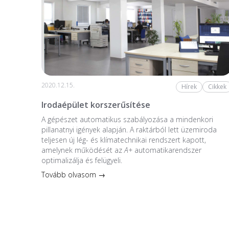
2020.12.15.
Hírek
Cikkek
Irodaépület korszerűsítése
A gépészet automatikus szabályozása a mindenkori
pillanatnyi igények alapján. A raktárból lett üzemiroda
teljesen új lég- és klímatechnikai rendszert kapott,
amelynek működését az
A+
automatikarendszer
optimalizálja és felügyeli.
Tovább olvasom →