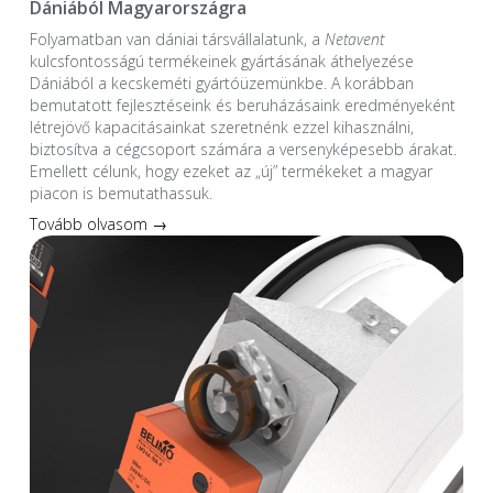
Dániából Magyarországra
Folyamatban van dániai társvállalatunk, a
Netavent
kulcsfontosságú termékeinek gyártásának áthelyezése
Dániából a kecskeméti gyártóüzemünkbe. A korábban
bemutatott fejlesztéseink és beruházásaink eredményeként
létrejövő kapacitásainkat szeretnénk ezzel kihasználni,
biztosítva a cégcsoport számára a versenyképesebb árakat.
Emellett célunk, hogy ezeket az „új” termékeket a magyar
piacon is bemutathassuk.
Tovább olvasom →