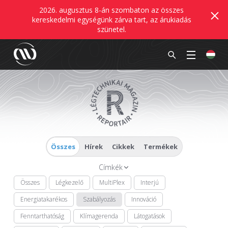
2026. augusztus 8-án szombaton az összes
kereskedelmi egységünk zárva tart, az árukiadás
szünetel.
Összes
Hírek
Cikkek
Termékek
Címkék
Összes
Légkezelő
MultiPlex
Interjú
Energiatakarékos
Szabályozás
Innováció
Fenntarthatóság
Klímagerenda
Látogatások