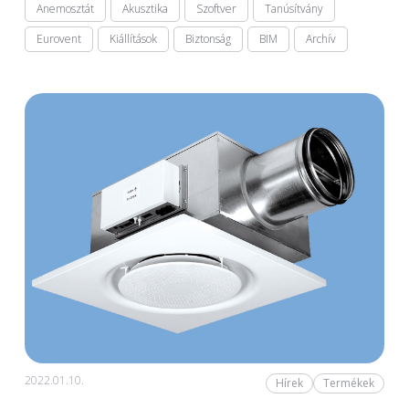
Anemosztát
Akusztika
Szoftver
Tanúsítvány
Eurovent
Kiállítások
Biztonság
BIM
Archív
2022.01.10.
Hírek
Termékek