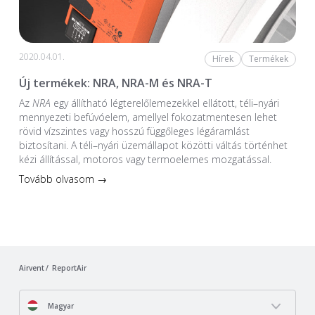
2020.04.01.
Hírek
Termékek
Új termékek: NRA, NRA-M és NRA-T
Az
NRA
egy állítható légterelőlemezekkel ellátott, téli–nyári
mennyezeti befúvóelem, amellyel fokozatmentesen lehet
rövid vízszintes vagy hosszú függőleges légáramlást
biztosítani. A téli–nyári üzemállapot közötti váltás történhet
kézi állítással, motoros vagy termoelemes mozgatással.
Tovább olvasom →
Airvent
ReportAir
Magyar