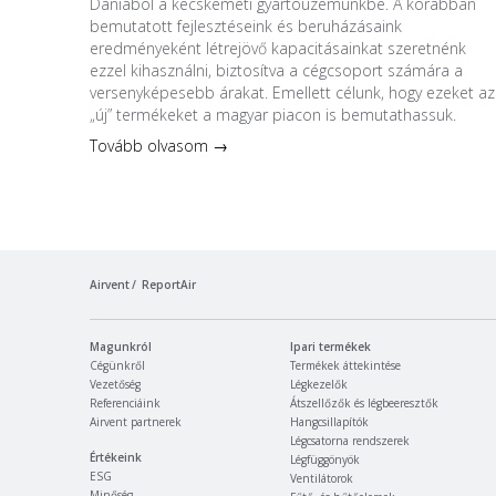
Dániából a kecskeméti gyártóüzemünkbe. A korábban
bemutatott fejlesztéseink és beruházásaink
eredményeként létrejövő kapacitásainkat szeretnénk
ezzel kihasználni, biztosítva a cégcsoport számára a
versenyképesebb árakat. Emellett célunk, hogy ezeket az
„új” termékeket a magyar piacon is bemutathassuk.
Tovább olvasom →
Airvent
ReportAir
Magunkról
Ipari termékek
Cégünkről
Termékek áttekintése
Vezetőség
Légkezelők
Referenciáink
Átszellőzők és légbeeresztők
Airvent partnerek
Hangcsillapítók
Légcsatorna rendszerek
Értékeink
Légfüggönyök
ESG
Ventilátorok
Minőség