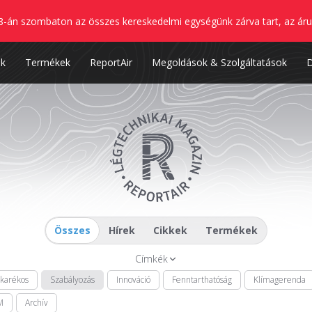
8-án szombaton az összes kereskedelmi egységünk zárva tart, az áru
nk
Termékek
ReportAir
Megoldások & Szolgáltatások
Összes
Hírek
Cikkek
Termékek
Címkék
akarékos
Szabályozás
Innováció
Fenntarthatóság
Klímagerenda
M
Archív