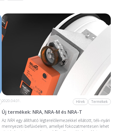
2020.04.01.
Hírek
Termékek
Új termékek: NRA, NRA-M és NRA-T
Az
NRA
egy állítható légterelőlemezekkel ellátott, téli–nyári
mennyezeti befúvóelem, amellyel fokozatmentesen lehet