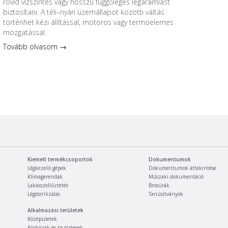
rövid vízszintes vagy hosszú függőleges légáramlást
biztosítani. A téli–nyári üzemállapot közötti váltás
történhet kézi állítással, motoros vagy termoelemes
mozgatással.
Tovább olvasom →
Kiemelt termékcsoportok
Dokumentumok
Légkezelő gépek
Dokumentumok áttekintése
Klímagerendák
Műszaki dokumentáció
Lakásszellőztetés
Brosúrák
Légsterilizálás
Tanúsítványok
Alkalmazási területek
Középületek
Kórházak és tisztaterek