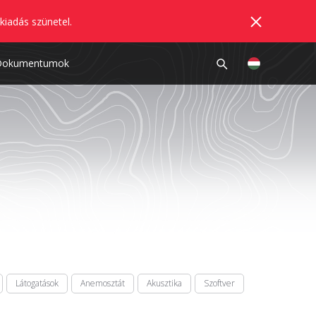
kiadás szünetel.
Dokumentumok
Látogatások
Anemosztát
Akusztika
Szoftver