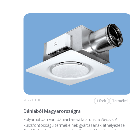
2022.01.10.
Hírek
Termékek
Dániából Magyarországra
Folyamatban van dániai társvállalatunk, a
Netavent
kulcsfontosságú termékeinek gyártásának áthelyezése