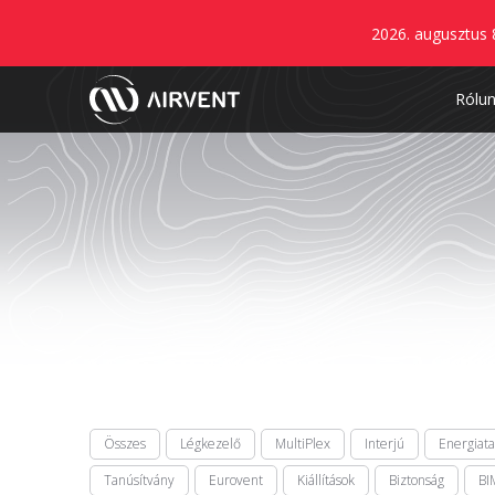
2026. augusztus 
Rólu
Összes
Légkezelő
MultiPlex
Interjú
Energiat
Tanúsítvány
Eurovent
Kiállítások
Biztonság
BI