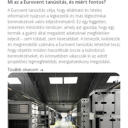
Mi az a Eurovent tanúsítás, és miért fontos?
A Eurovent tanúsítás célja, hogy átlátható és hiteles
információt nyújtson a légkezelők és más légtechnikai
berendezések valós teljesítményéről. Ez egy független,
önkéntes minősítési rendszer, amely azt igazolja, hogy egy
termék a gyártó által megadott adatoknak megfelelően
teljesít – sem többet, sem kevesebbet. A tervezők, kivitelezők
és megrendelők számára a Eurovent tanúsítás lehetővé teszi,
hogy objektív módon hasonlítsák össze a különböző
berendezéseket, és könnyebben válasszák ki az adott
projekthez legmegfelelőbb, energiahatékony megoldást.
Tovább olvasom →