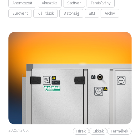
Anemosztát
Akusztika
Szoftver
Tanúsítvány
Eurovent
Kiállítások
Biztonság
BIM
Archív
2025.12.05.
Hírek
Cikkek
Termékek