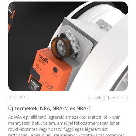
2020.04.01.
Hírek
Termékek
Új termékek: NRA, NRA-M és NRA-T
Az
NRA
egy állítható légterelőlemezekkel ellátott, téli–nyári
mennyezeti befúvóelem, amellyel fokozatmentesen lehet
rövid vízszintes vagy hosszú függőleges légáramlást
biztosítani. A téli–nyári üzemállapot közötti váltás történhet