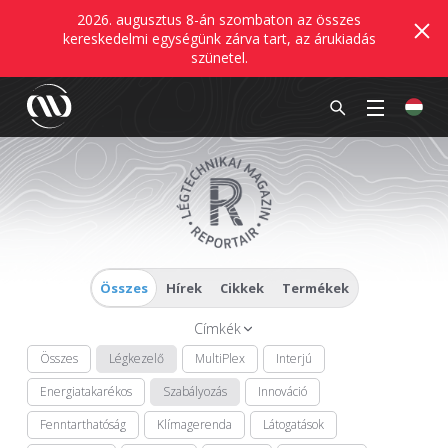
2026. augusztus 8-án szombaton az összes
kereskedelmi egységünk zárva tart, az árukiadás
szünetel.
Összes
Hírek
Cikkek
Termékek
Címkék
Összes
Légkezelő
MultiPlex
Interjú
Energiatakarékos
Szabályozás
Innováció
Fenntarthatóság
Klímagerenda
Látogatások