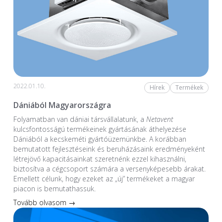
2022.01.10.
Hírek
Termékek
Dániából Magyarországra
Folyamatban van dániai társvállalatunk, a
Netavent
kulcsfontosságú termékeinek gyártásának áthelyezése
Dániából a kecskeméti gyártóüzemünkbe. A korábban
bemutatott fejlesztéseink és beruházásaink eredményeként
létrejövő kapacitásainkat szeretnénk ezzel kihasználni,
biztosítva a cégcsoport számára a versenyképesebb árakat.
Emellett célunk, hogy ezeket az „új” termékeket a magyar
piacon is bemutathassuk.
Tovább olvasom →