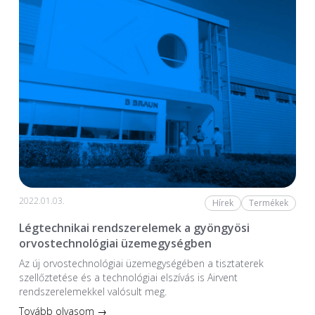
2022.01.03.
Hírek
Termékek
Légtechnikai rendszerelemek a gyöngyösi
orvostechnológiai üzemegységben
Az új orvostechnológiai üzem­egységében a tiszta­terek
szellőztetése és a technológiai elszívás is Airvent
rendszerelemekkel valósult meg.
Tovább olvasom →