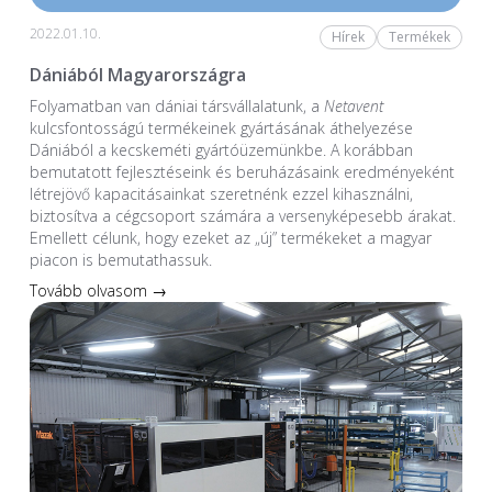
2022.01.10.
Hírek
Termékek
Dániából Magyarországra
Folyamatban van dániai társvállalatunk, a
Netavent
kulcsfontosságú termékeinek gyártásának áthelyezése
Dániából a kecskeméti gyártóüzemünkbe. A korábban
bemutatott fejlesztéseink és beruházásaink eredményeként
létrejövő kapacitásainkat szeretnénk ezzel kihasználni,
biztosítva a cégcsoport számára a versenyképesebb árakat.
Emellett célunk, hogy ezeket az „új” termékeket a magyar
piacon is bemutathassuk.
Tovább olvasom →