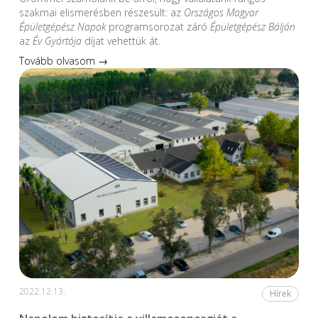
szakmai elismerésben részesült: az
Országos Magyar
Épületgépész Napok
programsorozat záró
Épületgépész Bálján
az
Év Gyártója
díjat vehettük át.
Tovább olvasom →
2022.12.13.
Hírek