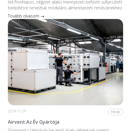
teli frontlapos, négyzet alakú mennyezeti befúvót süllyesztett
beépítésre terveztük moduláris álmennyezeti rendszerekhez.
Tovább olvasom →
2024.11.29.
Hírek
Airvent Az Év Gyártója
Örömmel számolunk be arról, hogy vállalatunk rangos