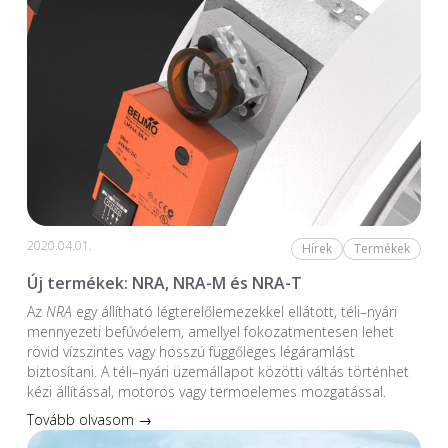
2020.04.01.
Hírek
Termékek
Új termékek: NRA, NRA-M és NRA-T
Az
NRA
egy állítható légterelőlemezekkel ellátott, téli–nyári
mennyezeti befúvóelem, amellyel fokozatmentesen lehet
rövid vízszintes vagy hosszú függőleges légáramlást
biztosítani. A téli–nyári üzemállapot közötti váltás történhet
kézi állítással, motoros vagy termoelemes mozgatással.
Tovább olvasom →