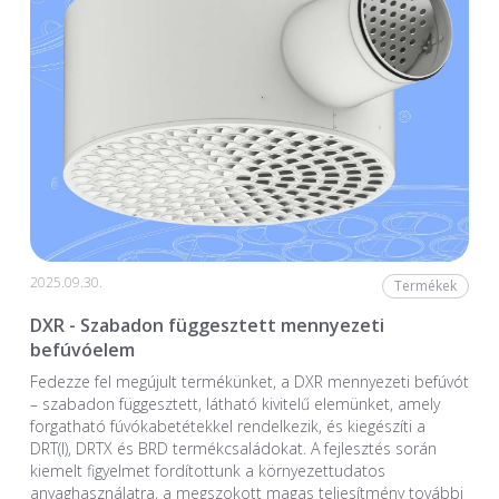
2025.09.30.
Termékek
DXR - Szabadon függesztett mennyezeti
befúvóelem
Fedezze fel megújult termékünket, a DXR mennyezeti befúvót
– szabadon függesztett, látható kivitelű elemünket, amely
forgatható fúvókabetétekkel rendelkezik, és kiegészíti a
DRT(I), DRTX és BRD termékcsaládokat. A fejlesztés során
kiemelt figyelmet fordítottunk a környezettudatos
anyaghasználatra, a megszokott magas teljesítmény további