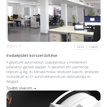
2020.12.15.
Hírek
Cikkek
Irodaépület korszerűsítése
A gépészet automatikus szabályozása a mindenkori
pillanatnyi igények alapján. A raktárból lett üzemiroda
teljesen új lég- és klímatechnikai rendszert kapott, amelynek
működését az
A+
automatikarendszer optimalizálja és
felügyeli.
Tovább olvasom →