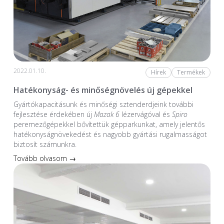
2022.01.10.
Hírek
Termékek
Hatékonyság- és minőségnövelés új gépekkel
Gyártókapacitásunk és minőségi sztenderdjeink további
fejlesztése érdekében új
Mazak 6
lézervágóval és
Spiro
peremezőgépekkel bővítettük gépparkunkat, amely jelentős
hatékonyságnövekedést és nagyobb gyártási rugalmasságot
biztosít számunkra.
Tovább olvasom →