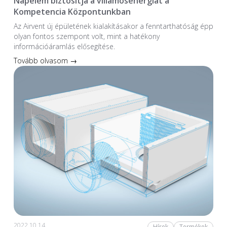
Napelem biztosítja a villamosenergiát a
Kompetencia Központunkban
Az Airvent új épületének kialakításakor a fenntarthatóság épp
olyan fontos szempont volt, mint a hatékony
információáramlás elősegítése.
Tovább olvasom →
2022.10.14.
Hírek
Termékek