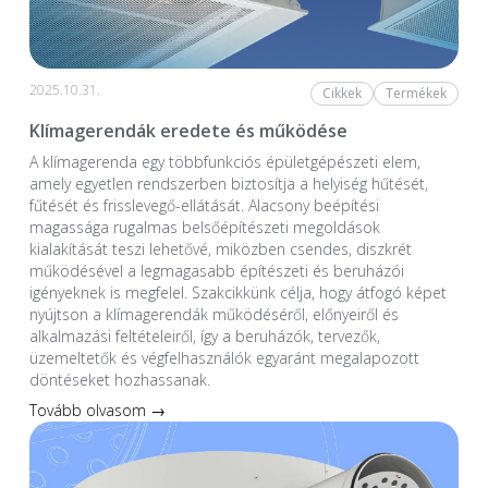
2025.10.31.
Cikkek
Termékek
Klímagerendák eredete és működése
A klímagerenda egy többfunkciós épületgépészeti elem,
amely egyetlen rendszerben biztosítja a helyiség hűtését,
fűtését és frisslevegő-ellátását. Alacsony beépítési
magassága rugalmas belsőépítészeti megoldások
kialakítását teszi lehetővé, miközben csendes, diszkrét
működésével a legmagasabb építészeti és beruházói
igényeknek is megfelel. Szakcikkünk célja, hogy átfogó képet
nyújtson a klímagerendák működéséről, előnyeiről és
alkalmazási feltételeiről, így a beruházók, tervezők,
üzemeltetők és végfelhasználók egyaránt megalapozott
döntéseket hozhassanak.
Tovább olvasom →