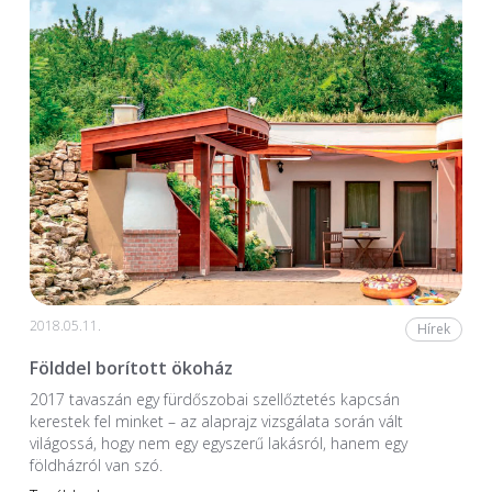
2018.05.11.
Hírek
Földdel borított ökoház
2017 tavaszán egy fürdőszobai szellőztetés kapcsán
kerestek fel minket – az alaprajz vizsgálata során vált
világossá, hogy nem egy egyszerű lakásról, hanem egy
földházról van szó.