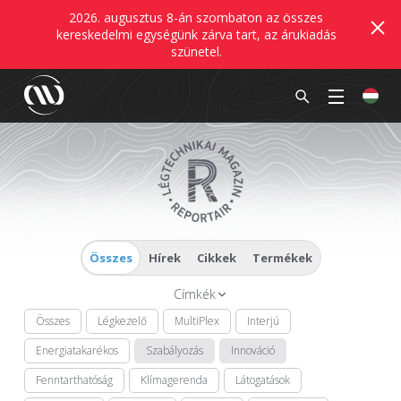
2026. augusztus 8-án szombaton az összes
kereskedelmi egységünk zárva tart, az árukiadás
szünetel.
Összes
Hírek
Cikkek
Termékek
Címkék
Összes
Légkezelő
MultiPlex
Interjú
Energiatakarékos
Szabályozás
Innováció
Fenntarthatóság
Klímagerenda
Látogatások