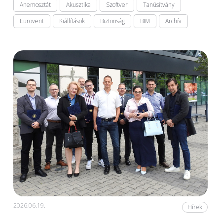
Anemosztát
Akusztika
Szoftver
Tanúsítvány
Eurovent
Kiállítások
Biztonság
BIM
Archív
2026.06.19.
Hírek