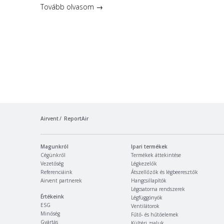
Tovább olvasom →
Airvent
ReportAir
Magunkról
Ipari termékek
Cégünkről
Termékek áttekintése
Vezetőség
Légkezelők
Referenciáink
Átszellőzők és légbeeresztők
Airvent partnerek
Hangcsillapítók
Légcsatorna rendszerek
Értékeink
Légfüggönyök
ESG
Ventilátorok
Minőség
Fűtő- és hűtőelemek
Gyártás
Kültéri zsaluk