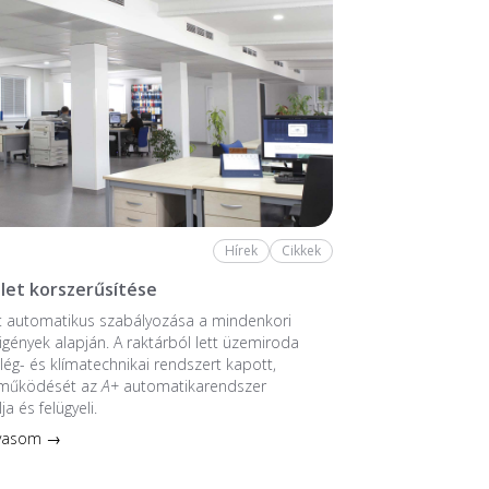
Hírek
Cikkek
let korszerűsítése
t automatikus szabályozása a mindenkori
 igények alapján. A raktárból lett üzemiroda
 lég- és klímatechnikai rendszert kapott,
 működését az
A+
automatikarendszer
ja és felügyeli.
lvasom →