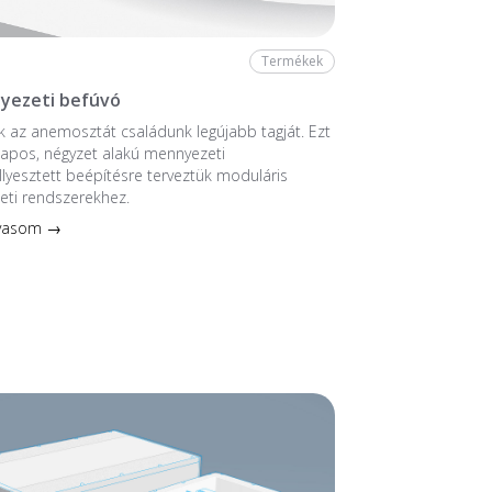
Termékek
yezeti befúvó
 az anemosztát családunk legújabb tagját. Ezt
ntlapos, négyzet alakú mennyezeti
llyesztett beépítésre terveztük moduláris
eti rendszerekhez.
lvasom →