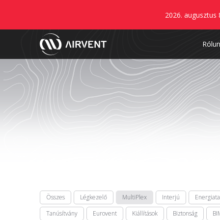
2026. augusztus 
Rólu
Összes
Légkezelő
MultiPlex
Interjú
Energiat
Tanúsítvány
Eurovent
Kiállítások
Biztonság
BI