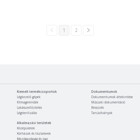
1
2
Kiemelt termékcsoportok
Dokumentumok
Légkezelő gépek
Dokumentumok áttekintése
Klímagerendák
Műszaki dokumentáció
Lakásszellőztetés
Brosúrák
Légsterilizálás
Tanúsítványok
Alkalmazási területek
Középületek
Kórházak és tisztaterek
Mezőgazdaság és ipar