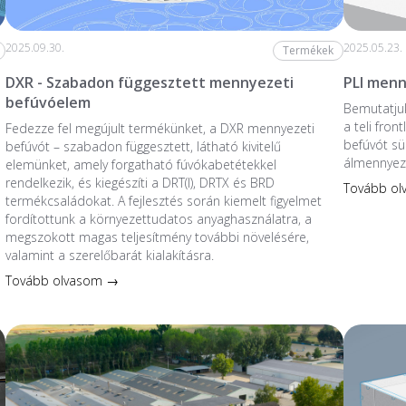
2025.09.30.
2025.05.23.
Termékek
DXR - Szabadon függesztett mennyezeti
PLI menn
befúvóelem
Bemutatjuk
a teli fro
Fedezze fel megújult termékünket, a DXR mennyezeti
befúvót sü
befúvót – szabadon függesztett, látható kivitelű
álmennyez
elemünket, amely forgatható fúvókabetétekkel
rendelkezik, és kiegészíti a DRT(I), DRTX és BRD
Tovább o
termékcsaládokat. A fejlesztés során kiemelt figyelmet
fordítottunk a környezettudatos anyaghasználatra, a
megszokott magas teljesítmény további növelésére,
valamint a szerelőbarát kialakításra.
Tovább olvasom →