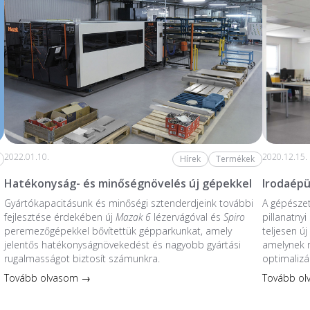
2022.01.10.
2020.12.15.
Hírek
Termékek
Hatékonyság- és minőségnövelés új gépekkel
Irodaépü
Gyártókapacitásunk és minőségi sztenderdjeink további
A gépésze
fejlesztése érdekében új
Mazak 6
lézervágóval és
Spiro
pillanatnyi
peremezőgépekkel bővítettük gépparkunkat, amely
teljesen új
jelentős hatékonyságnövekedést és nagyobb gyártási
amelynek
rugalmasságot biztosít számunkra.
optimalizál
Tovább olvasom →
Tovább o