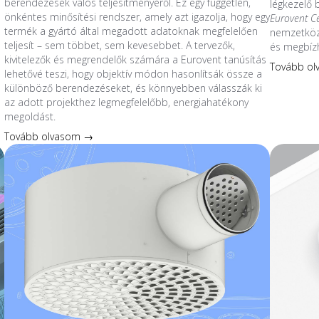
berendezések valós teljesítményéről. Ez egy független,
légkezelő
önkéntes minősítési rendszer, amely azt igazolja, hogy egy
Eurovent C
termék a gyártó által megadott adatoknak megfelelően
nemzetközi
teljesít – sem többet, sem kevesebbet. A tervezők,
és megbíz
kivitelezők és megrendelők számára a Eurovent tanúsítás
Tovább o
lehetővé teszi, hogy objektív módon hasonlítsák össze a
különböző berendezéseket, és könnyebben válasszák ki
az adott projekthez legmegfelelőbb, energiahatékony
megoldást.
Tovább olvasom →