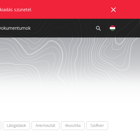
kiadás szünetel.
Dokumentumok
Látogatások
Anemosztát
Akusztika
Szoftver