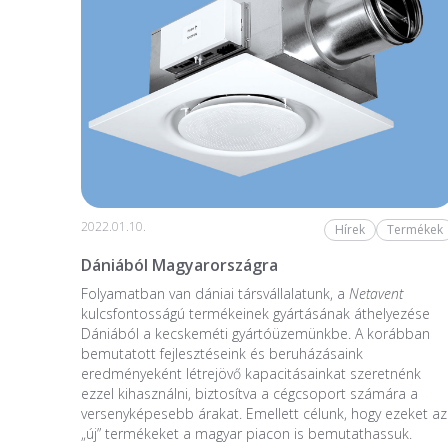
2022.01.10.
Hírek
Termékek
Dániából Magyarországra
Folyamatban van dániai társvállalatunk, a
Netavent
kulcsfontosságú termékeinek gyártásának áthelyezése
Dániából a kecskeméti gyártóüzemünkbe. A korábban
bemutatott fejlesztéseink és beruházásaink
eredményeként létrejövő kapacitásainkat szeretnénk
ezzel kihasználni, biztosítva a cégcsoport számára a
versenyképesebb árakat. Emellett célunk, hogy ezeket az
„új” termékeket a magyar piacon is bemutathassuk.