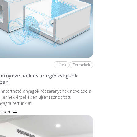
Hírek
Termékek
 környezetünk és az egészségünk
ben
enntartható anyagok részarányának növelése a
, ennek érdekében újrahasznosított
nyagra tértünk át.
lvasom →