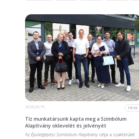
2026.06.19.
Hírek
Tíz munkatársunk kapta meg a Szimbólum
Alapítvány oklevelét és jelvényét
Az
Épületgépész Szimbólum Alapítvány
célja a szakterület