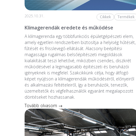
2025.10.31.
Cikkek
Termékek
Klímagerendák eredete és működése
A klímagerenda egy többfunkciós épületgépészeti elem,
amely egyetlen rendszerben biztosítja a helyiség hűtését,
fűtését és frisslevegő-ellátását. Alacsony beépítési
magassága rugalmas belsőépítészeti megoldások
kialakítását teszi lehetővé, miközben csendes, diszkrét
működésével a legmagasabb építészeti és beruházói
igényeknek is megfelel. Szakcikkünk célja, hogy átfogó
képet nyújtson a klímagerendák működéséről, előnyeiről
és alkalmazási feltételeiről, így a beruházók, tervezők,
üzemeltetők és végfelhasználók egyaránt megalapozott
döntéseket hozhassanak.
Tovább olvasom →