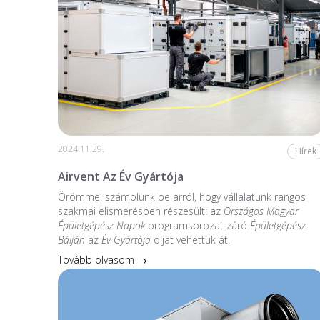
2024.11.29.
Hírek
Airvent Az Év Gyártója
Örömmel számolunk be arról, hogy vállalatunk rangos
szakmai elismerésben részesült: az
Országos Magyar
Épületgépész Napok
programsorozat záró
Épületgépész
Bálján
az
Év Gyártója
díjat vehettük át.
Tovább olvasom →