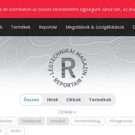
8-án szombaton az összes kereskedelmi egységünk zárva tart, az áru
nk
Termékek
ReportAir
Megoldások & Szolgáltatások
Összes
Hírek
Cikkek
Termékek
Címkék
akarékos
Szabályozás
Innováció
Fenntarthatóság
Klímagerenda
M
Archív