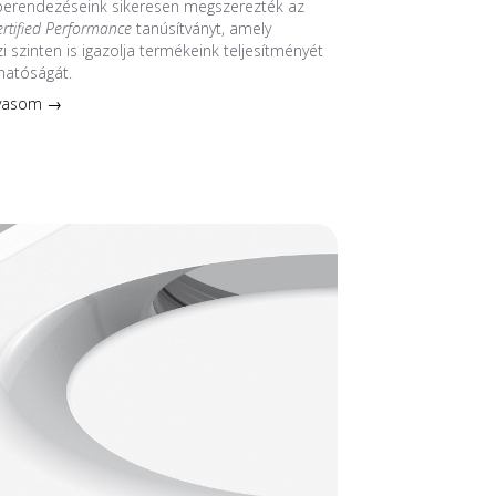
 berendezéseink sikeresen megszerezték az
ertified Performance
tanúsítványt, amely
 szinten is igazolja termékeink teljesítményét
hatóságát.
lvasom →