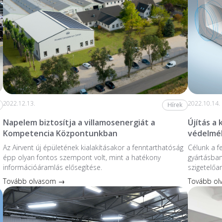
2022.12.13.
2022.10.14.
Hírek
Napelem biztosítja a villamosenergiát a
Újítás a
Kompetencia Központunkban
védelmé
Az Airvent új épületének kialakításakor a fenntarthatóság
Célunk a f
épp olyan fontos szempont volt, mint a hatékony
gyártásban
információáramlás elősegítése.
szigetelőa
Tovább olvasom →
Tovább o