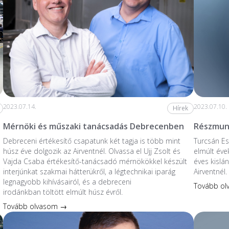
2023.07.14.
2023.07.10.
Hírek
Mérnöki és műszaki tanácsadás Debrecenben
Részmunk
Debreceni értékesítő csapatunk két tagja is több mint
Turcsán Es
húsz éve dolgozik az Airventnél. Olvassa el Ujj Zsolt és
elmúlt éve
Vajda Csaba értékesítő-tanácsadó mérnökökkel készült
éves kislá
interjúnkat szakmai hátterükről, a légtechnikai iparág
Airventnél.
legnagyobb kihívásairól, és a debreceni
Tovább o
irodánkban töltött elmúlt húsz évről.
Tovább olvasom →