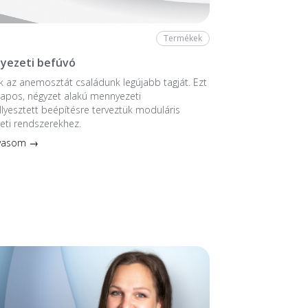
Termékek
yezeti befúvó
 az anemosztát családunk legújabb tagját. Ezt
ntlapos, négyzet alakú mennyezeti
llyesztett beépítésre terveztük moduláris
eti rendszerekhez.
lvasom →