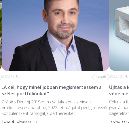
2022.12.10.
2022.10.14.
Cikkek
„A cél, hogy minél jobban megismertessem a
Újítás a
széles portfóliónkat”
védelmé
Grábics Dimitrij 2019-ben csatlakozott az Airvent
Célunk a f
értékesítési csapatához, 2022 februárjától pedig tervezői
gyártásban
konzulensként támogatja partnereinket.
szigetelőa
Tovább olvasom →
Tovább o