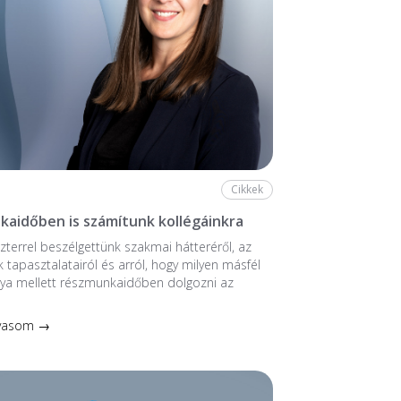
Cikkek
aidőben is számítunk kollégáinkra
zterrel beszélgettünk szakmai hátteréről, az
k tapasztalatairól és arról, hogy milyen másfél
nya mellett részmunkaidőben dolgozni az
lvasom →