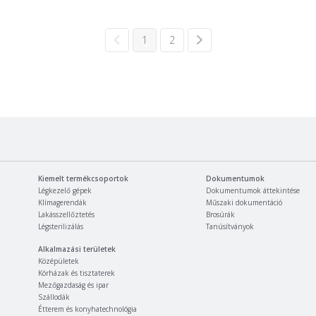
1
2
Kiemelt termékcsoportok
Dokumentumok
Légkezelő gépek
Dokumentumok áttekintése
Klímagerendák
Műszaki dokumentáció
Lakásszellőztetés
Brosúrák
Légsterilizálás
Tanúsítványok
Alkalmazási területek
Középületek
Kórházak és tisztaterek
Mezőgazdaság és ipar
Szállodák
Étterem és konyhatechnológia