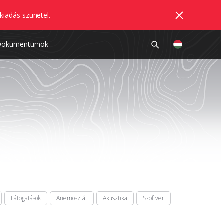
kiadás szünetel.
Dokumentumok
Látogatások
Anemosztát
Akusztika
Szoftver