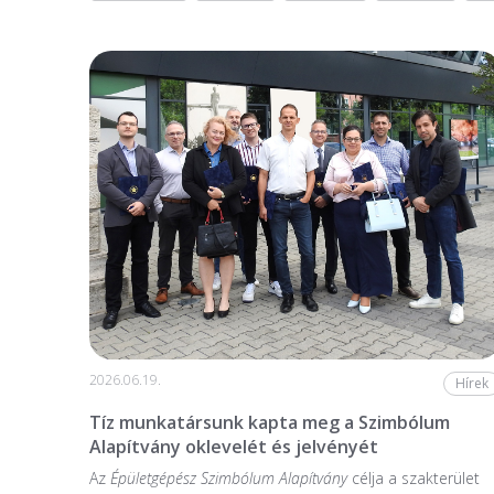
2026.06.19.
Hírek
Tíz munkatársunk kapta meg a Szimbólum
Alapítvány oklevelét és jelvényét
Az
Épületgépész Szimbólum Alapítvány
célja a szakterület