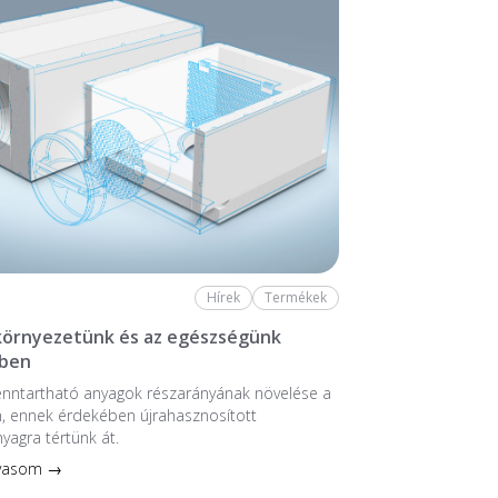
Hírek
Termékek
 környezetünk és az egészségünk
ben
enntartható anyagok részarányának növelése a
, ennek érdekében újrahasznosított
nyagra tértünk át.
lvasom →