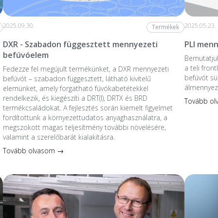
2025.09.30.
2025.05.23.
Termékek
DXR - Szabadon függesztett mennyezeti
PLI menn
befúvóelem
Bemutatjuk
a teli fro
Fedezze fel megújult termékünket, a DXR mennyezeti
befúvót sü
befúvót – szabadon függesztett, látható kivitelű
álmennyez
elemünket, amely forgatható fúvókabetétekkel
rendelkezik, és kiegészíti a DRT(I), DRTX és BRD
Tovább o
termékcsaládokat. A fejlesztés során kiemelt figyelmet
fordítottunk a környezettudatos anyaghasználatra, a
megszokott magas teljesítmény további növelésére,
valamint a szerelőbarát kialakításra.
Tovább olvasom →