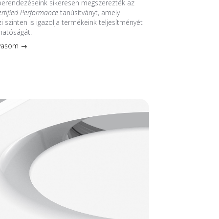
 berendezéseink sikeresen megszerezték az
ertified Performance
tanúsítványt, amely
 szinten is igazolja termékeink teljesítményét
hatóságát.
lvasom →