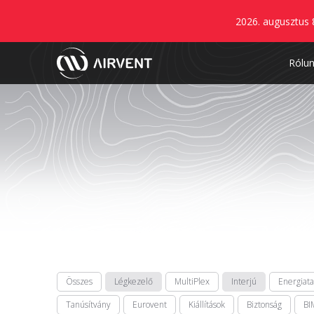
2026. augusztus 
Rólu
Összes
Légkezelő
MultiPlex
Interjú
Energiat
Tanúsítvány
Eurovent
Kiállítások
Biztonság
BI