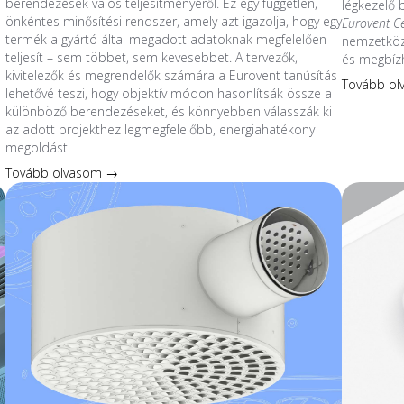
berendezések valós teljesítményéről. Ez egy független,
légkezelő
önkéntes minősítési rendszer, amely azt igazolja, hogy egy
Eurovent C
termék a gyártó által megadott adatoknak megfelelően
nemzetközi
teljesít – sem többet, sem kevesebbet. A tervezők,
és megbíz
kivitelezők és megrendelők számára a Eurovent tanúsítás
Tovább o
lehetővé teszi, hogy objektív módon hasonlítsák össze a
különböző berendezéseket, és könnyebben válasszák ki
az adott projekthez legmegfelelőbb, energiahatékony
megoldást.
Tovább olvasom →