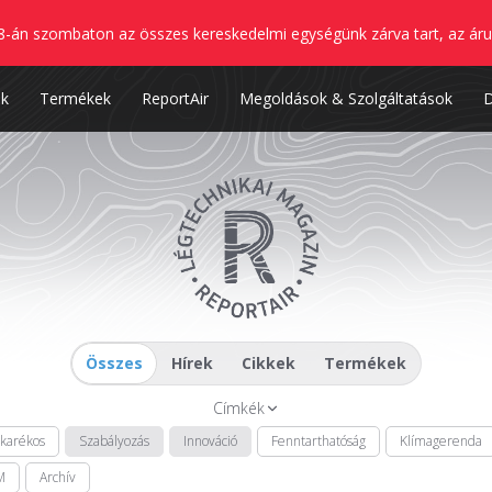
8-án szombaton az összes kereskedelmi egységünk zárva tart, az áru
nk
Termékek
ReportAir
Megoldások & Szolgáltatások
Összes
Hírek
Cikkek
Termékek
Címkék
akarékos
Szabályozás
Innováció
Fenntarthatóság
Klímagerenda
M
Archív