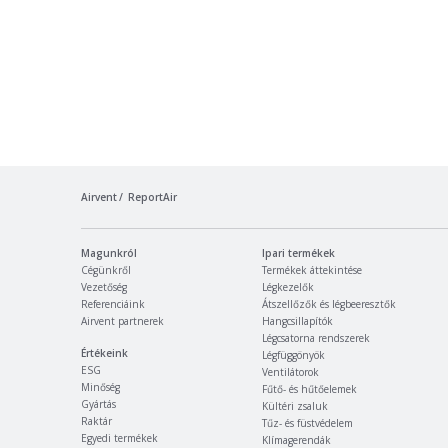
Airvent
ReportAir
Magunkról
Ipari termékek
Cégünkről
Termékek áttekintése
Vezetőség
Légkezelők
Referenciáink
Átszellőzők és légbeeresztők
Airvent partnerek
Hangcsillapítók
Légcsatorna rendszerek
Értékeink
Légfüggönyök
ESG
Ventilátorok
Minőség
Fűtő- és hűtőelemek
Gyártás
Kültéri zsaluk
Raktár
Tűz- és füstvédelem
Egyedi termékek
Klímagerendák