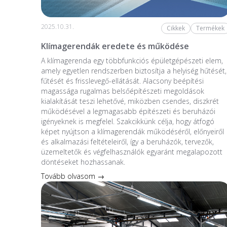
2025.10.31.
Cikkek
Termékek
Klímagerendák eredete és működése
A klímagerenda egy többfunkciós épületgépészeti elem,
amely egyetlen rendszerben biztosítja a helyiség hűtését,
fűtését és frisslevegő-ellátását. Alacsony beépítési
magassága rugalmas belsőépítészeti megoldások
kialakítását teszi lehetővé, miközben csendes, diszkrét
működésével a legmagasabb építészeti és beruházói
igényeknek is megfelel. Szakcikkünk célja, hogy átfogó
képet nyújtson a klímagerendák működéséről, előnyeiről
és alkalmazási feltételeiről, így a beruházók, tervezők,
üzemeltetők és végfelhasználók egyaránt megalapozott
döntéseket hozhassanak.
Tovább olvasom →