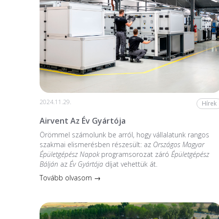
2024.11.29.
Hírek
Airvent Az Év Gyártója
Örömmel számolunk be arról, hogy vállalatunk rangos
szakmai elismerésben részesült: az
Országos Magyar
Épületgépész Napok
programsorozat záró
Épületgépész
Bálján
az
Év Gyártója
díjat vehettük át.
Tovább olvasom →