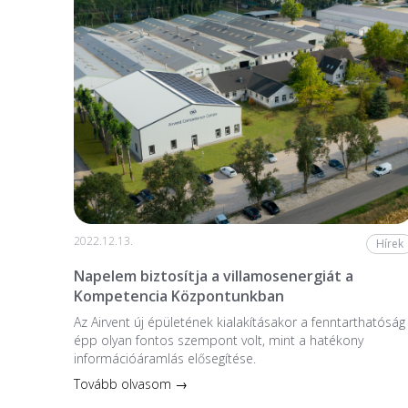
2022.12.13.
Hírek
Napelem biztosítja a villamosenergiát a
Kompetencia Központunkban
Az Airvent új épületének kialakításakor a fenntarthatóság
épp olyan fontos szempont volt, mint a hatékony
információáramlás elősegítése.
Tovább olvasom →